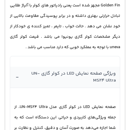
خودکار را داراست که کاربر را قادر می‌سازد به‌طور بهینه‌تر و
Golden Fin مجهز شده است یعنی رادیاتور های کولر با آلیاژ طلایی
راحت‌تر از آن استفاده کند. با انتخاب این کولر گازی، شما از
تبادل حرارتی بهتری داشته و در برابر پوسیدگی مقاومت بالایی از
امکانات پیشرفته و عملکرد قوی آن بهره‌مند می‌شوید و
خود نشان می دهد . حالت خواب ، تایمر ، تمیز کننده ی خودکار از
تجربه‌ی لذت‌بخشی از سرما و گرما در هر فصل را تجربه خواهید
دیگر مشخصات کولر گازی یونیوا می باشد .
قیمت کولر گازی
کرد.
uneva با توجه به عملکرد خوبی که دارد مناسب می باشد .
ویژگی صفحه نمایش LED در کولر گازی UN-
-
MS24 Ultra
صفحه نمایش LED در کولر گازی مدل UN-MS24 Ultra، از
جمله ویژگی‌های کاربردی و حیاتی این دستگاه است که به
شما اجازه می‌دهد به صورت آسان و دقیق، کنترل و نظارت بر