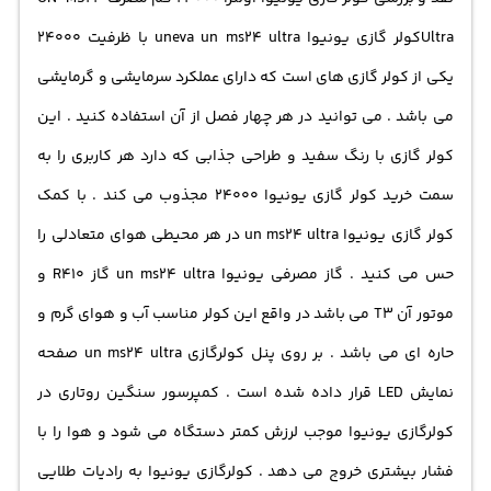
می‌بخشد که هر کاربری را به خرید آن ترغیب می‌کند. این کولر
Ultra
کولر گازی
یونیوا uneva un ms24 ultra با ظرفیت 24000
گازی با استفاده از گاز مصرفی R410 و موتور T3، عملکرد بسیار
یکی از کولر گازی های است که دارای عملکرد سرمایشی و گرمایشی
خوبی دارد و برای مناطق گرم و حاره‌ای بسیار مناسب
می باشد . می توانید در هر چهار فصل از آن استفاده کنید . این
است.کمپرسور سنگین روتاری موجب تولید کمتر لرزش و فشار
کولر گازی با رنگ سفید و طراحی جذابی که دارد هر کاربری را به
بیشتری از هوا به محیط می‌شود که عملکرد دستگاه را بهبود
سمت خرید
کولر گازی یونیوا ۲۴۰۰۰
مجذوب می کند . با کمک
می‌بخشد. یکی از ویژگی‌های برجسته کولر گازی یونیوا UN-
کولر گازی یونیوا un ms24 ultra در هر محیطی هوای متعادلی را
MS24 Ultra، استفاده از رادیاتورهای طلایی Golden Fin است
حس می کنید . گاز مصرفی یونیوا un ms24 ultra گاز R410 و
که تبادل حرارت را بهبود داده و مقاومت در برابر پوسیدگی را
موتور آن T3 می باشد در واقع این کولر مناسب آب و هوای گرم و
افزایش می‌دهد. همچنین، این کولر گازی با صفحه نمایش LED
حاره ای می باشد . بر روی پنل کولرگازی un ms24 ultra صفحه
مجهز شده است که کنترل آسان‌تر و مشاهده عملکرد دستگاه
نمایش LED قرار داده شده است . کمپرسور سنگین روتاری در
را به کاربر ارائه می‌دهد.همچنین، کولر گازی یونیوا UN-MS24
کولرگازی یونیوا موجب لرزش کمتر دستگاه می شود و هوا را با
Ultra امکاناتی همچون حالت خواب، تایمر و تمیز کننده‌ی
فشار بیشتری خروج می دهد . کولرگازی یونیوا به رادیات طلایی