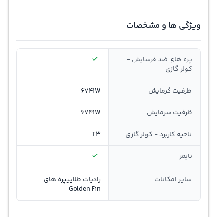
ویژگی ها و مشخصات
پره های ضد فرسایش -
کولر گازی
ظرفيت گرمايش
6741W
ظرفيت سرمايش
6741W
ناحیه کاربرد - کولر گازی
T3
تایمر
سایر امکانات
رادیات طلاییپره های
Golden Fin