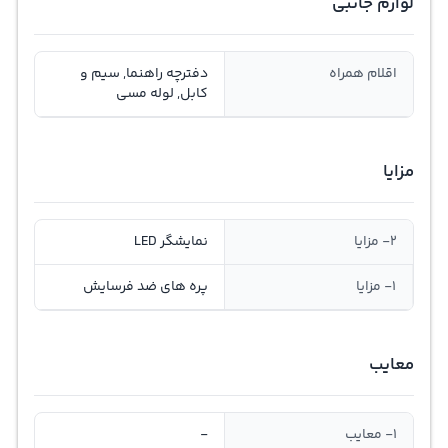
لوازم جانبی
اقلام همراه
دفترچه راهنما, سیم و
کابل, لوله مسی
مزایا
2- مزایا
نمایشگر LED
1- مزایا
پره های ضد فرسایش
معایب
1- معایب
-