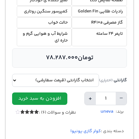
صفحه نمایش LED
تمیز كننده ی خودكار
رادیات طلایی Golden Fin
کمپرسور سنگین روتاری
گاز مصرفی R410a
حالت خواب
تایمر 24 ساعته
شرایط آب و هوایی گرم و
حاره ای
تومان
78.287.000
گارانتی
(اختیاری)
+
−
افزودن به سبد خرید
Quantity
uneva
برند:
نظرات و سوالات (6) :
Rated
6
3.83
out
of 5
دسته بندی :
کولر گازی یونیوا
based
on