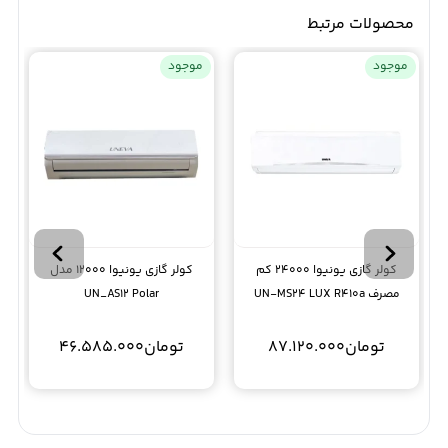
محصولات مرتبط
موجود
موجود
کولر گازی یونیوا 24000 کم
کولر گازی یونیوا 12000 مدل
مصرف UN-MS24 LUX R410a
UN_AS12 Polar
تومان
87.120.000
تومان
46.585.000