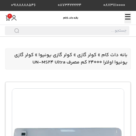
09188888546
08734222224
08731110000
☰
0
بانه دات کام
»
کولر گازی
»
کولر گازی یونیوا
»
کولر گازی
یونیوا اولترا 24000 کم مصرف UN-MS24 Ultra