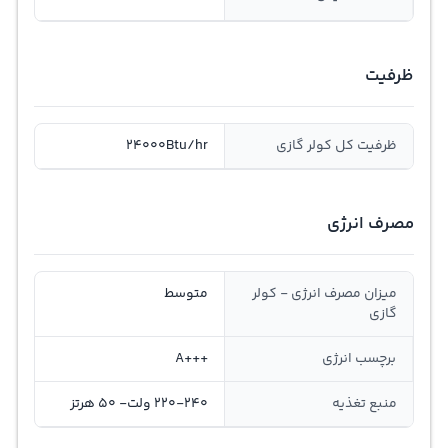
ظرفیت
ظرفیت کل کولر گازی
24000Btu/hr
مصرف انرژی
میزان مصرف انرژی - کولر
متوسط
گازی
برچسب انرژی
+++A
منبع تغذیه
220-240 ولت- 50 هرتز