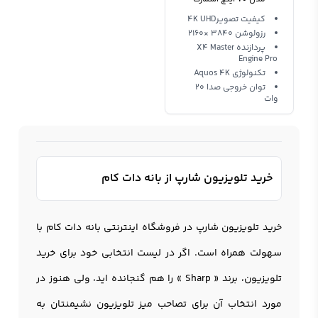
فورکی Aquos
کیفیت تصویر4K UHD
رزولوشن 3840 ×2160
پردازنده X4 Master
Engine Pro
تکنولوژی Aquos 4K
توان خروجی صدا 20
وات
خرید تلویزیون شارپ از بانه دات کام
خرید
تلویزیون شارپ
در فروشگاه اینترنتی بانه دات کام با
سهولت همراه است. اگر در لیست انتخابی خود برای خرید
تلویزیون
، برند « Sharp » را هم گنجانده اید، ولی هنوز در
مورد انتخاب آن برای تصاحب میز تلويزيون نشیمنتان به