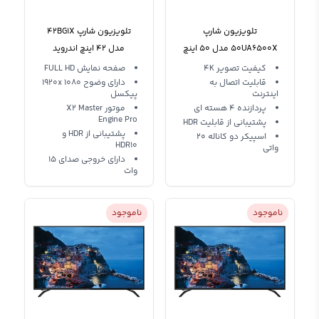
تلویزیون شارپ
تلویزیون شارپ 42BG1X
50UA6500X مدل 50 اینچ
مدل 42 اینچ اندروید
هوشمند
کیفیت تصویر 4K
صفحه نمایش FULL HD
قابلیت اتصال به
دارای وضوح 1920x 1080
اینترنت
پیکسل
پردازنده 4 هسته ای
موتور X2 Master
Engine Pro
پشتیبانی از قابلیت HDR
پشتیبانی از HDR و
اسپیکر دو کاناله 20
HDR10
واتی
دارای خروجی صدای 15
وات
ناموجود
ناموجود