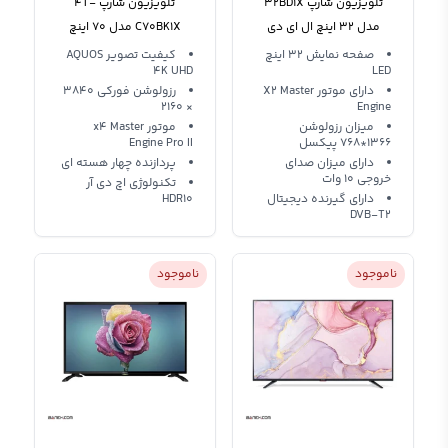
تلویزیون شارپ 32BD1X
تلویزیون شارپ 4T-
مدل 32 اینچ ال ای دی
C70BK1X مدل 70 اینچ
اسمارت AQUOS 4K
صفحه نمایش ۳۲ اینچ
کیفیت تصویر AQUOS
4K UHD
LED
دارای موتور X2 Master
رزولوشن فورکی 3840
× 2160
Engine
میزان رزولوشن
موتور x4 Master
1366*768 پیکسل
Engine Pro II
دارای میزان صدای
پردازنده چهار هسته ای
خروجی 10 وات
تکنولوژی اچ دی آر
دارای گیرنده دیجیتال
HDR10
DVB-T2
ناموجود
ناموجود