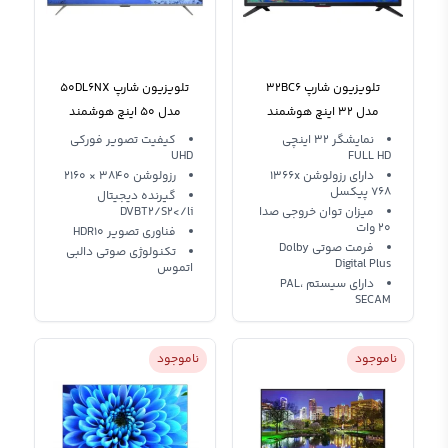
تلویزیون شارپ 32BC6
تلویزیون شارپ 50DL6NX
مدل 32 اینچ هوشمند
مدل 50 اینچ هوشمند
فورکی 4K
نمایشگر 32 اینچی
کیفیت تصویر فورکی
UHD
FULL HD
دارای رزولوشن 1366x
رزولوشن 3840 × 2160
768 پیکسل
گیرنده دیجیتال
میزان توان خروجی صدا
DVBT2/S2</li
20 وات
فناوری تصویر HDR10
فرمت صوتی Dolby
تکنولوژی صوتی دالبی
Digital Plus
اتموس
دارای سیستم PAL،
SECAM
ناموجود
ناموجود