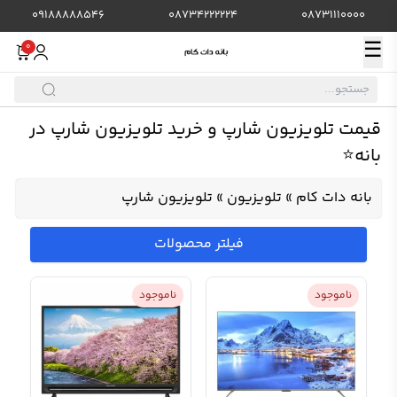
09188888546
08734222224
08731110000
☰
0
قیمت تلویزیون شارپ و خرید تلویزیون شارپ در
بانه⭐️
بانه دات کام
»
تلویزیون
»
تلویزیون شارپ
فیلتر محصولات
ناموجود
ناموجود