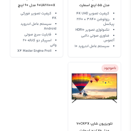
مدل 55 اینچ اسمارت
60UA6800X مدل 60 اینچ
آندروید
هوشمند
کیفیت تصویر 4K UHD
کیفیت تصویر فورکی
4K
رزولوشن 3840 × 2160
پیکسل
سیستم عامل اندروید
Android
تکنولوژی تصویر HDR10
قابلیت سرچ صوتی
فناوری صوتی دالبی
آتموس
اسپیکر دو کاناله 20
واتی
سیستم عامل اندروید 10
X4 Master Engine ProII
ناموجود
تلویزیون شارپ 70CK3X
مدل 70 اینچ اسمارت