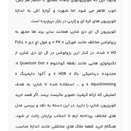
وجود این که تلويزيونهای Sharp مطابق با انتظار هر کس،
خوب ظاهر می شود اما شهرت و آوازه اش به اندازه
تلویزیون های کره ای و ژاپنی در بازار نپیچیده است.
تلویزیون ال ای دی شارپ همانند سایر برند ها مجهز به
رزولوشن مختلف مانند فورکی « 4K » و فول اچ دی « FULL
HD » شده، در کنار این رزولوشن در ال اي دي شارپ از
تکنولوژی هایی مانند نقطه کوانتوم « Quantum Dot »،
محدوده دینامیکی بالا « HDR » و آکوا دایمینگ «
AquoDimming » و … استفاده شده تا شارپ به هدف
اصلیش که ارائه کیفیت تصویر عالیست برسد. اگر قصد خرید
تلویزیون شارپ را دارید در این دسته به نقد و بررسی مدل
های مختلف پرداخته ایم تا انتخاب برایتان راحت تر شود.
هنگام خرید قطعا ملاک های مختلفی مانند اندازه مناسب،