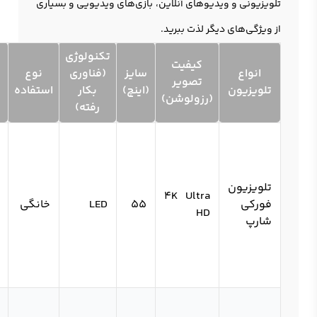
تلويزيونی و ویدیوهای آنلاین، بازی‌های ویدیویی و بسیاری
از ویژگی‌های دیگر لذت ببرید.
تکنولوژی
کیفیت
انواع
سایز
(فناوری
نوع
تصویر
تلویزیون
(اینچ)
بکار
استفاده
(رزولوشن)
رفته)
تلویزیون
4K Ultra
فورکی
55
LED
خانگی
HD
شارپ