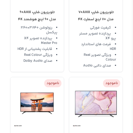
تلویزیون شارپ 70AH1X
تلویزیون شارپ 60AH1X
مدل 70 اینچ اسمارت 4K
مدل 60 اینچ هوشمند 4K
Ultra HD
کیفیت فورکی
رزولوشن 3840×2160
پیکسل
پردازنده تصویر مستر
پرو X4
پردازنده تصویر X4
Master Pro
فرمت های استاندارد
HDR
قابلیت پشتیبانی از HDR
ویژگی تصویر Real
ویژگی Real Colour
Colour
صدای Dolby Audio
صدای دالبی Audio
ناموجود
ناموجود