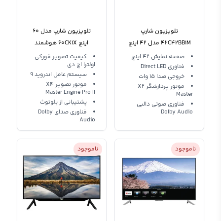
تلویزیون شارپ
تلویزیون شارپ مدل 60
42C42BB1M مدل 42 اینچ
اینچ 60CK1X هوشمند
فورکی 2020
صفحه نمایش 42 اینچ
کیفیت تصویر فورکی
اولترا اچ دی
فناوری Direct LED
سیستم عامل اندروید 9
خروجی صدا 15 وات
موتور تصویر X4
موتور پردازشگر X2
Master Engine Pro II
Master
پشتیبانی از بلوتوث
فناوری صوتی دالبی
Dolby Audio
فناوری صدای Dolby
Audio
ناموجود
ناموجود