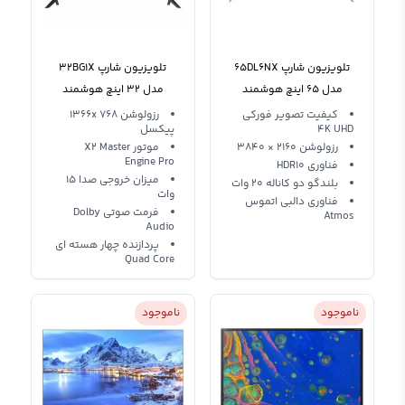
تلویزیون شارپ 65DL6NX
تلویزیون شارپ 32BG1X
مدل 65 اینچ هوشمند
مدل 32 اینچ هوشمند
فورکی بلوتوث
کیفیت تصویر فورکی
رزولوشن 1366x 768
4K UHD
پیکسل
رزولوشن 2160 × 3840
موتور X2 Master
Engine Pro
فناوری HDR10
میزان خروجی صدا 15
بلندگو دو کاناله 20 وات
وات
فناوری دالبی اتموس
فرمت صوتی Dolby
Atmos
Audio
پردازنده چهار هسته ای
Quad Core
ناموجود
ناموجود