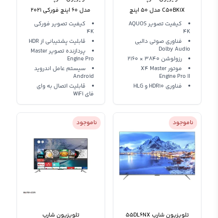
C50BK1X مدل 50 اینچ
مدل 60 اینچ فورکی 2021
هوشمند فورکی
کیفیت تصویر AQUOS
کیفیت تصویر فورکی
4K
4K
فناوری صوتی دالبی
قابلیت پشتیبانی از HDR
Dolby Audio
پردازنده تصویر Master
رزولوشن 3840 ‍× 2160
Engine Pro
موتور X4 Master
سیستم عامل اندروید
Android
Engine Pro II
فناوری HDR10 و HLG
قابلیت اتصال به وای
فای WiFi
ناموجود
ناموجود
تلویزیون شارپ 55DL6NX
تلویزیون شارپ