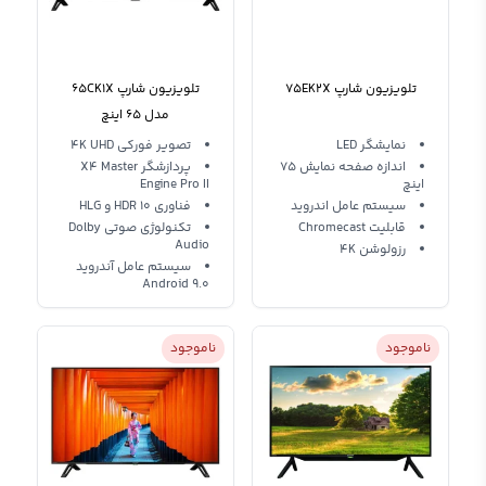
تلویزیون شارپ 75EK2X
تلویزیون شارپ 65CK1X
مدل 65 اینچ
نمایشگر LED
تصویر فورکی 4K UHD
اندازه صفحه نمایش 75
پردازشگر X4 Master
اینچ
Engine Pro II
سیستم عامل اندروید
فناوری HDR 10 و HLG
قابلیت Chromecast
تکنولوژی صوتی Dolby
Audio
رزولوشن 4K
سیستم عامل آندروید
Android 9.0
ناموجود
ناموجود