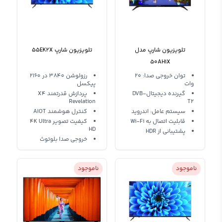
تلویزیون شارپ مدل
تلویزیون شارپ 55EK2X
50AH1X
توان خروجی صدا: 20
رزولوشن 3840 در 2160
وات
پیکسل
گیرنده دیجیتالDVB-
پردازش قدرتمند X4
Revelation
T2
سیستم عامل: اندروید
کنترل هوشمند AIOT
قابلیت اتصال به Wi-Fi
کیفیت تصویر 4K Ultra
HD
پشتیبانی از HDR
خروجی صدا بلوتوث
ناموجود
ناموجود