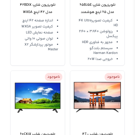
تلویزیون شارپ 65BJ5E
تلویزیون شارپ 42BD1X
مدل 65 اینچ هوشمند
مدل 42 اینچ WXGA
کیفیت تصویر4K Ultra
اندازه صفحه 42 اینچ
HD
کیفیت تصویر WXGA
رزولوشن 3840 × 2160
صفحه نمایش LED
پیکسل
توان صوتی 10 واتی
مجهز به فناوری HDR
موتور پردازشگر X2
سیستم بلندگو
Master
Harman Kardon
خروجی صدا 20W
ناموجود
ناموجود
تلویزیون شارپ 4T-
تلویزیون شارپ 60CK1X