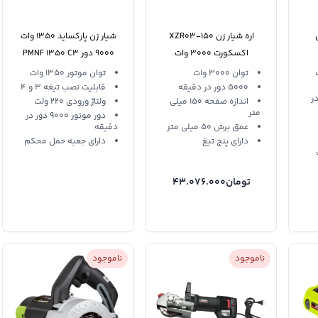
اره شیار زن XZR03-150
شیار زن پارکساید 1350 وات
اکسکورت 3000 وات
9000 دور PMNF 1350 C3
توان 3000 وات
توان موتور 1350 وات
5000 دور در دقیقه
قابلیت نصب تیغه 3 و 4
 در
اندازه صفحه 150 میلی
ولتاژ ورودی 220 ولت
متر
دور موتور 9000 دور در
عمق برش 50 میلی متر
دقیقه
دارای پنج تیغ
دارای جعبه حمل محکم
تومان
43.076.000
ناموجود
ناموجود