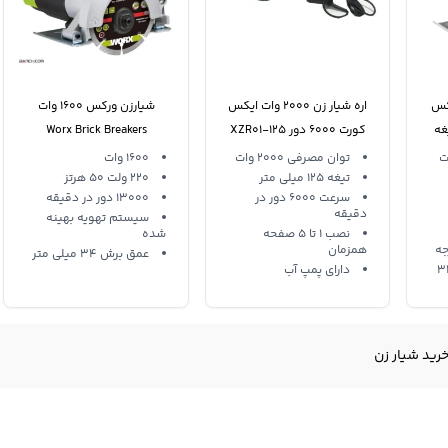
ات ایکس
اره شیار زن 2000 وات ایکس
شیارزن ورکس 1600 وات
کورت 6000 دور XZR01-125
Worx Brick Breakers
WU073
توان مصرفی 2000 وات
1600 وات
تیغه 125 میلی متر
220 ولت 50 هرتز
سرعت 6000 دور در
13000 دور در دقیقه
دقیقه
سیستم تهویه بهینه
نصب 1 تا 5 صفحه
شده
همزمان
عمق برش 34 میلی متر
رجه 32.5
دارای پمپ آب
رید شیار زن