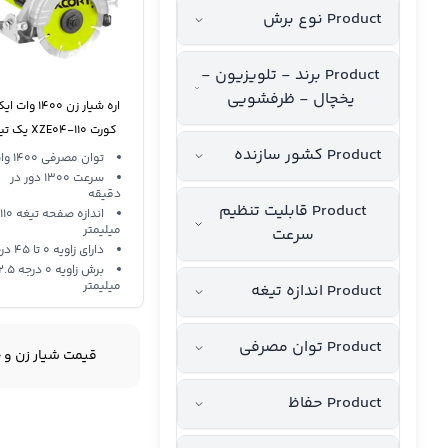
Product نوع برش
Product برند - تلویزیون -
یخچال - ظرفشویی
اره شیار زن 1400 و
کورت XZE04-110 یک تیغه
Product کشور سازنده
توان مصرفی 1400 وات
سرعت 1300 دور در
دقیقه
Product قابلیت تنظیم
اندازه صفحه تیغه 110
میلیمتر
سرعت
دارای زاویه 0 تا 45 درجه
برش زاویه 0 د
میلیمتر
Product اندازه تیغه
Product توان مصرفی
قیمت شیار زن و خ
Product حفا‌ظ