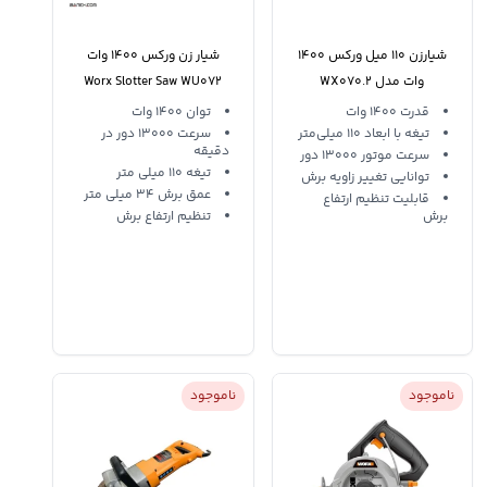
شیارزن 110 میل ورکس 1400
شیار زن ورکس 1400 وات
وات مدل WX070.2
Worx Slotter Saw WU072
قدرت 1400 وات
توان 1400 وات
تیغه با ابعاد 110 میلی‌متر
سرعت 13000 دور در
دقیقه
سرعت موتور 13000 دور
تیغه 110 میلی متر
توانایی تغییر زاویه برش
عمق برش 34 میلی متر
قابلیت تنظیم ارتفاع
برش
تنظیم ارتفاع برش
ناموجود
ناموجود