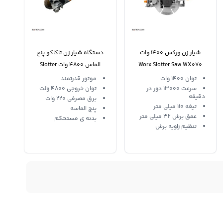
شیار زن ورکس 1400 وات
دستگاه شیار زن تاکاکو پنج
Worx Slotter Saw WX070
الماس 4800 وات Slotter
Saw Takako
توان 1400 وات
موتور قدرتمند
سرعت 13000 دور در
توان خروجی 4800 ولت
دقیقه
برق مصرفی 220 وات
تیغه 110 میلی متر
پنچ الماسه
عمق برش 32 میلی متر
بدنه ی مستحکم
تنظیم زاویه برش