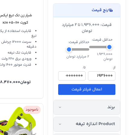
رنج قیمت
شیار زن تک تیغ ایکس
کورت xze 05-110
قیمت: ۱٬۹۳۶٬۰۰۰ تا 2 میلیارد
تومان
قابلیت استفاده از یک
تیغ
حداقل قیمت:
سرعت 12000 چرخش
حداکثر قیمت:
دقیقه
قابلیت تک تیغه
۱٬۹۳۶٬۰۰۰
2 میلیارد تومان
ورودی برق 220 ولت
تومان
قدرت موتور 1600 وات
از:
تا:
تومان
8.470.000
اعمال فیلتر قیمت
برند
ناموجود
Product اندازه تیغه