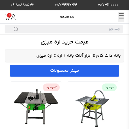
09188888546
08734222224
08731110000
☰
0
قیمت خرید اره میزی
بانه دات کام
»
ابزار آلات بانه
»
اره
»
اره میزی
فیلتر محصولات
موجود
ناموجود