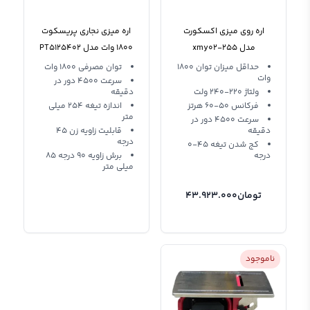
اره روی میزی اکسکورت
اره میزی نجاری پریسکوت
مدل xmy02-255
1800 وات مدل PT5125402
حداقل میزان توان 1800
توان مصرفی 1800 وات
وات
سرعت 4500 دور در
ولتاژ 220-240 ولت
دقیقه
فرکانس 50-60 هرتز
اندازه تیغه 254 میلی
متر
سرعت 4500 دور در
دقیقه
قابلیت زاویه زن 45
درجه
کج شدن تیغه 45-0
درجه
برش زاویه 90 درجه 85
میلی متر
تومان
43.923.000
ناموجود