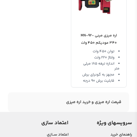
اره میزی مینی MN-92-
340 مودیکم 450 وات
توان 450 وات
ولتاژ 220 ولت
اندازه تیغه 185 میلی
متر
مجهز به گونیای برش
قابلیت برش 90 درجه
قیمت اره میزی و خرید اره میزی
سرویسهای ویژه
اعتماد سازی
راهنمای خرید
اعتماد ســازی