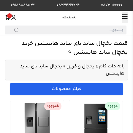
09188888546
08734222224
08731110000
☰
0
قیمت یخچال ساید بای ساید هایسنس خرید
یخچال ساید هایسنس ⭐️
بانه دات کام
»
یخچال و فریزر
»
یخچال ساید بای ساید
هایسنس
فیلتر محصولات
موجود
ناموجود