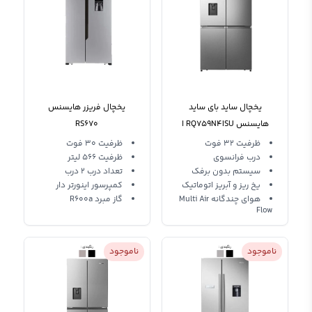
یخچال ساید بای ساید
یخچال فریزر هایسنس
هایسنس RQ759N4ISU ا
RS670
32 فوت 2022
ظرفیت 32 فوت
ظرفیت 30 فوت
درب فرانسوی
ظرفیت 566 لیتر
سیستم بدون برفک
تعداد درب 2 درب
یخ ریز و آبریز اتوماتیک
کمپرسور اینورتر دار
هوای چندگانه Multi Air
گاز مبرد R600a
Flow
ناموجود
ناموجود