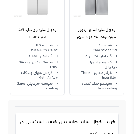
یخچال ساید اسنوا اینورتر
یخچال ساید بای ساید 541
بدون برفک 35 فوت سری
لیتر TF540
هایپر S8-2350SS Snowa
شناسه کالا :
شناسه کالا :
2900993702456
2900176500299
گنجایش 35 فوت
گنجایش 541 لیتر
کمپرسور اینورتر
سیستم بدون برفکNo
دیجیتال
Frost
فيلتر ضد بو: Three-
گردش هوای چندگانه
Multi Airflow
layer filter
سیستم خنک کننده
سیستم سرمایش Super
cooling
twin cooling
خرید یخچال ساید هایسنس قیمت استثنایی در