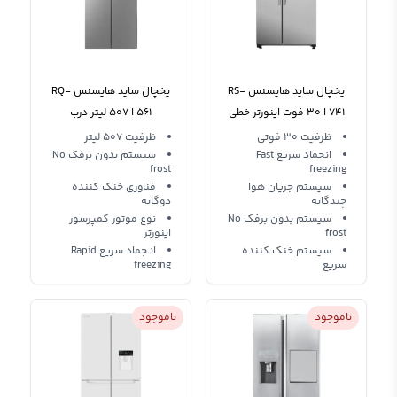
یخچال ساید هایسنس RS-
یخچال ساید هایسنس RQ-
741 ا ۳۰ فوت اینورتر خطی
561 ا 507 لیتر درب
فرانسوی
ظرفیت 30 فوتی
ظرفیت 507 لیتر
انجماد سریع Fast
سیستم بدون برفک No
frost
freezing
سیستم جریان هوا
فناوری خنک کننده
چندگانه
دوگانه
سیستم بدون برفک No
نوع موتور کمپرسور
frost
اینورتر
سیستم خنک کننده
انـجماد سریع Rapid
سریع
freezing
ناموجود
ناموجود