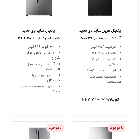
یخچال فریزر ساید بای ساید
یخچال ساید بای ساید
آیپد دار هایسنس 32 فوت
هایسنس 2022 RS696 ا 30
RQ759N4Ibu1
فوت نقره ای
ظرفیت 759 لیتر
30 فوت 696 لیتر
مصرف انرژی +A
قابلیت اتصال به آب
شهری
کمپرسور اینورتر
دیجیتال
آبسردکن و یخساز
اتوماتیک
آبریز و یخساز اتوماتیک
کمپرسور اینورتر
سیستم عیب یاب
دیجیتال
هوشمند
مجهز به سیستم بدون
برفک
تومان
447.700.000
ناموجود
ناموجود