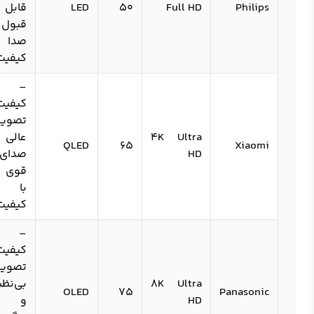
Philips
Full HD
50
LED
قابل
قبول 
صدا ب
کیفیت
–
کیفیت
تصویر
4K Ultra
عالی 
QLED
65
Xiaomi
HD
صدای
قوی 
با
کیفیت
–
کیفیت
تصویر
8K Ultra
بی‌نظی
OLED
75
Panasonic
HD
و