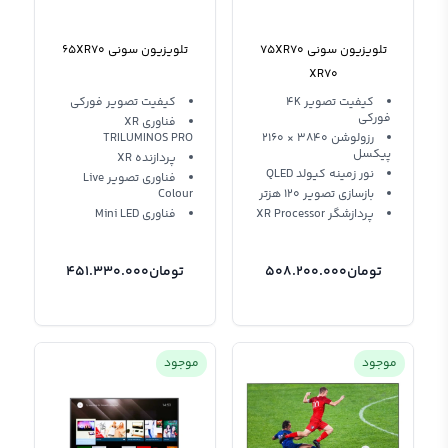
تلویزیون سونی 75XR70
تلویزیون سونی 65XR70
XR70
کیفیت تصویر 4K
کیفیت تصویر فورکی
فورکی
فناوری XR
رزولوشن 3840 × 2160
TRILUMINOS PRO
پیکسل
پردازنده XR
نور زمینه کیولد QLED
فناوری تصویر Live
بازسازی تصویر 120 هزتر
Colour
پردازشگر XR Processor
فناوری Mini LED
تومان
508.200.000
تومان
451.330.000
موجود
موجود