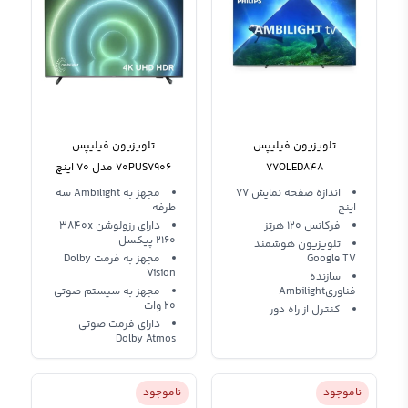
تلویزیون فیلیپس
تلویزیون فیلیپس
77OLED848
70PUS7906 مدل 70 اینچ
اندازه صفحه نمایش 77
مجهز به Ambilight سه
اینج
طرفه
فرکانس 120 هرتز
دارای رزولوشن 3840x
2160 پیکسل
تلویزیون هوشمند
Google TV
مجهز به فرمت Dolby
Vision
سازنده
فناوریAmbilight
مجهز به سیستم صوتی
20 وات
کنترل از راه دور
دارای فرمت صوتی
Dolby Atmos
ناموجود
ناموجود