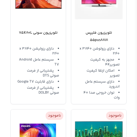
تلویزیون فلیپس
تلویزیون سونی 75X80L
55pus8818
دارای رزولوشن 3840 x
دارای رزولیشن 3840 x
2160
2160
مجهز به کیفیت
سیستم عامل Android
تصویر4K
TV
امکان ارتقا کیفیت
پشتیبانی از فرمت
تصویر
صوتی DTS
دارای سیستم عامل
دارای قابلیت Google TV
اندروید
پشتیبانی از فرمت
توان خروجی صدا 40
صوتی DOLBY
وات
ناموجود
ناموجود