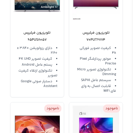
تلویزیون فیلیپس
تلویزیون فیلیپس
65PUS8057
70PUT6774
کیفیت تصویر فورکی
دارای رزولویشن 3840 x
2160
4k
موتور پردازشگر Pixel
کیفیت تصویر 4K UHD
Precise
یستم عامل Android
تکنولوژی تصویر Micro
تکنولوژی ارتقاء کیفیت
Dimming
تصویر
سیستم عامل SAPHI
دستیار صوتی Google
قابلبت اتصال به وای
Assistant
فای WiFi
ناموجود
ناموجود