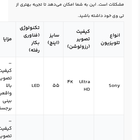
مشکلات است. این به شما امکان می‌دهد تا تجربه بهتری از
تی وی خود داشته باشید.
تکنولوژی
کیفیت
انواع
سایز
(فناوری
تصویر
مزایا
تلویزیون
(اینچ)
بکار
(رزولوشن)
رفته)
–
کیفیت
تصویر
4K Ultra
Sony
55
LED
بالا 
HD
واقعی
بینی
برجست
–
کیفیت
تصویر