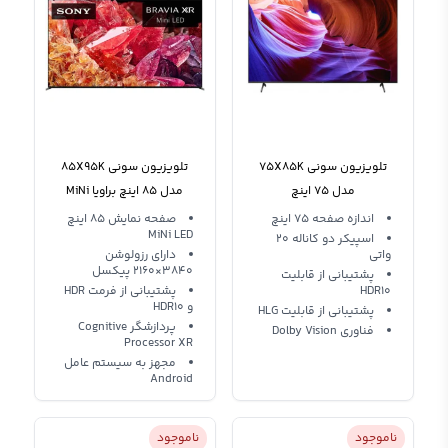
تلویزیون سونی 75X85K
تلویزیون سونی 85X95K
مدل 75 اینچ
مدل 85 اینچ براویا MiNi
LED
اندازه صفحه 75 اینچ
صفحه نمایش 85 اینچ
MiNi LED
اسپیکر دو کاناله 20
واتی
دارای رزولوشن
3840×2160 پیکسل
پشتیبانی از قابلیت
HDR10
پشتیبانی از فرمت HDR
و HDR10
پشتیبانی از قابلیت HLG
پردازشگر Cognitive
فناوری Dolby Vision
Processor XR
مجهز به سیستم عامل
Android
ناموجود
ناموجود