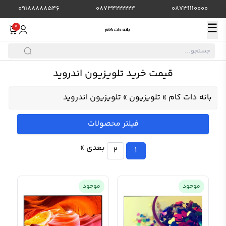
09188888546
08734222224
08731110000
☰
0
قیمت خرید تلویزیون اندروید
بانه دات کام
»
تلویزیون
»
تلویزیون اندروید
فیلتر محصولات
بعدی »
2
1
موجود
موجود