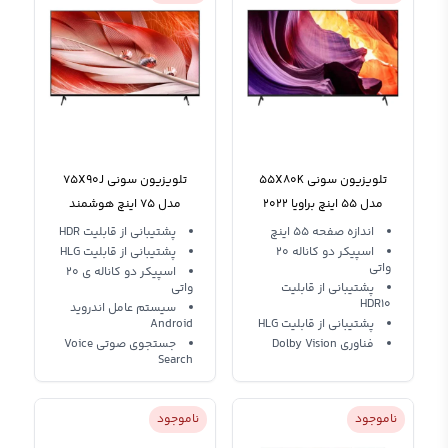
تلویزیون سونی 55X80K
تلویزیون سونی 75X90J
مدل 55 اینچ براویا 2022
مدل 75 اینچ هوشمند
اندازه صفحه 55 اینچ
پشتیبانی از قابلیت HDR
اسپیکر دو کاناله 20
پشتیبانی از قابلیت HLG
واتی
اسپیکر دو کاناله ی 20
پشتیبانی از قابلیت
واتی
HDR10
سیستم عامل اندروید
پشتیبانی از قابلیت HLG
Android
فناوری Dolby Vision
جستجوی صوتی Voice
Search
ناموجود
ناموجود