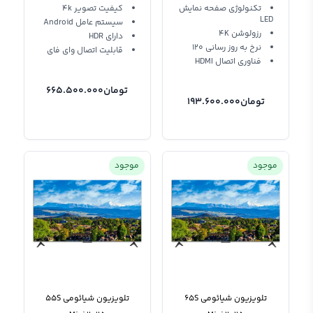
تکنولوژی صفحه نمایش
کیفیت تصویر 4k
LED
سیستم عامل Android
رزولوشن 4K
دارای HDR
نرخ به روز رسانی 120
قابلیت اتصال وای فای
فناوری اتصال HDMI
تومان
665.500.000
تومان
193.600.000
موجود
موجود
تلویزیون شیائومی 65S
تلویزیون شیائومی 55S