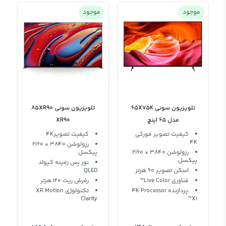
موجود
موجود
تلویزیون سونی 65X75K
تلویزیون سونی 85XR90
مدل 65 اینچ
XR90
کیفیت تصویر فورکی
کیفیت تصویر4K
4K
رزولوشن 3840 × 2160
رزولوشن 3840 ‍× 2160
پیکسل
پیکسل
نور پس زمینه کیولد
اسکن تصویر 60 هرتز
QLED
فناوری Live Color™
رفرش ریت 120 هزتر
پردازنده 4K Processor
تکنولوژی XR Motion
Clarity
X1™