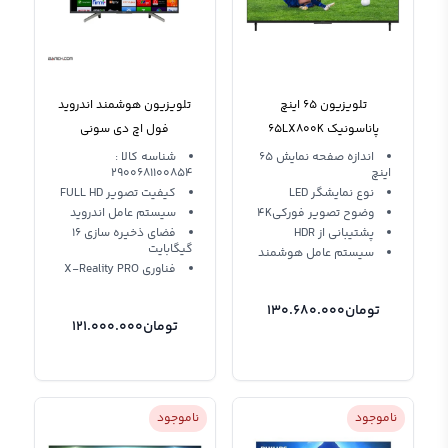
تلویزیون 65 اینچ
تلویزیون هوشمند اندروید
پاناسونیک 65LX800K
فول اچ دی سونی
49W800G Sony LED
اندازه صفحه نمایش 65
شناسه کالا :
اینچ
2900681100854
نوع نمایشگر LED
کیفیت تصویر FULL HD
وضوح تصویر فورکی4K
سیستم عامل اندروید
پشتیبانی از HDR
فضای ذخیره سازی 16
گیگابایت
سیستم عامل هوشمند
فناوری X-Reality PRO
تومان
130.680.000
تومان
121.000.000
ناموجود
ناموجود