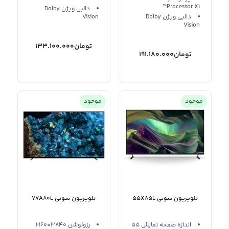
Processor X1™
دالبی ویژن Dolby
دالبی ویژن Dolby
Vision
Vision
تومان
133.100.000
تومان
191.180.000
موجود
موجود
تلویزیون سونی 55X85L
تلویزیون سونی 77A80L
اندازه صفحه نمایش 55
رزولوشن 3840×2160