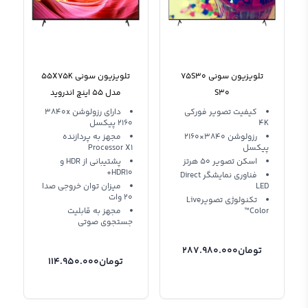
تلویزیون سونی 75S30
تلویزیون سونی 55X75K
S30
مدل 55 اینچ اندروید
کیفیت تصویر فورکی
دارای رزولوشن 3840x
4K
2160 پیکسل
رزولوشن 3840×2160
مجهز به پردازنده
پیکسل
Processor X1
اسکن تصویر 50 هرتز
پشتیبانی از HDR و
HDR10+
فناوری نمایشگر Direct
LED
میزان توان خروجی صدا
20 وات
تکنولوژی تصویرLive
Color™
مجهز به قابلیت
جستجوی صوتی
تومان
287.980.000
تومان
114.950.000