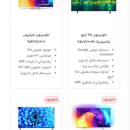
تلویزیون 75 اینچ
تلویزیون فیلیپس
پاناسونیک 75LX700M
65PUS8807
دستیار صوتی Google
موتور تصویر P5
Assistant
فرکانس 120 هرتز
سیستم عامل اندروید
پشتیبانی از فرمت‌ HDR
طراحی جذاب و زیبا
کیفیت تصویر 4K UHD
اندازه صفحه نمایش 75
سیستم عامل اندروید
اینچ
پشتیبانی از فناوری HDR
ناموجود
ناموجود