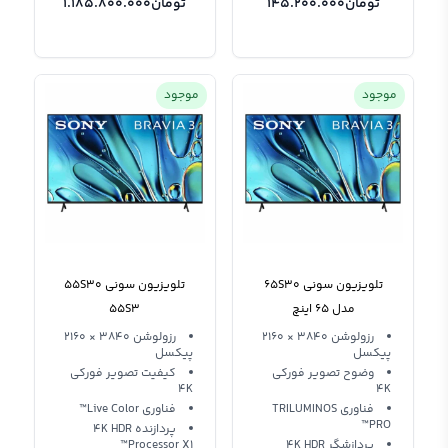
تومان
145.200.000
تومان
1.185.800.000
موجود
موجود
تلویزیون سونی 65S30
تلویزیون سونی 55S30
مدل 65 اینچ
55S3
رزولوشن 3840 × 2160
رزولوشن 3840 × 2160
پیکسل
پیکسل
وضوح تصویر فورکی
کیفیت تصویر فورکی
4K
4K
فناوری TRILUMINOS
فناوری Live Color™
PRO™
پردازنده 4K HDR
پردازشگر 4K HDR
Processor X1™