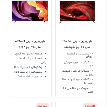
تلویزیون سونی 65X95J
تلویزیون سونی 75X80K
مدل 65 اینچ هوشمند
مدل 75 اینچ 2022
پشتیبانی از قابلیت
صفحه نمایش 75 اینچی
HDR10
اسپیکر دو کاناله 20
کیفیت تصویر فورکی
واتی
4K
پشتیبانی از قابلیت HDR
تکنولوژی ارتقاء کیفیت
پشتیبانی از قابلیت HLG
تصویر
فناوری Dolby Vision
قابلیت مرورگر وب Web
browser
اسپیکر دو کاناله ی 50
واتی
ناموجود
ناموجود