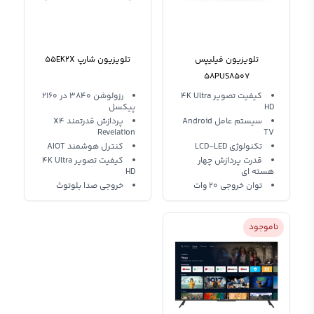
تلویزیون فیلیپس
تلویزیون شارپ 55EK2X
58PUS8507
کیفیت تصویر 4K Ultra
رزولوشن 3840 در 2160
HD
پیکسل
سیستم عامل Android
پردازش قدرتمند X4
Revelation
TV
تکنولوژی LCD-LED
کنترل هوشمند AIOT
قدرت پردازش چهار
کیفیت تصویر 4K Ultra
هسته ای
HD
توان خروجی 20 وات
خروجی صدا بلوتوث
ناموجود