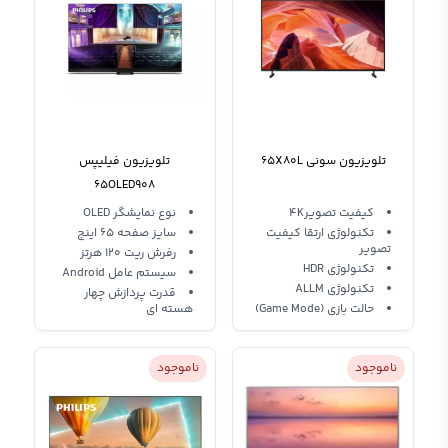
تلویزیون سونی 65X80L
تلویزیون فیلیپس
65OLED908
کیفیت تصویر4K
نوع نمایشگر OLED
تکنولوژی ارتقا کیفیت
سایز صفحه 65 اینج
تصویر
رفرش ریت 120 هرتز
تکنولوژی HDR
سیستم عامل Android
تکنولوژی ALLM
قدرت پردازش چهار
حالت بازی (Game Mode)
هسته ای
ناموجود
ناموجود