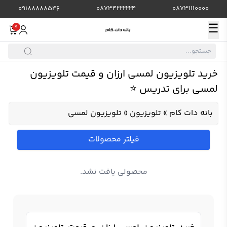
09188888546
08734222224
08731110000
☰
0
خرید تلویزیون لمسی ارزان و قیمت تلویزیون
لمسی برای تدریس ⭐️
بانه دات کام
»
تلویزیون
»
تلویزیون لمسی
فیلتر محصولات
محصولی یافت نشد.