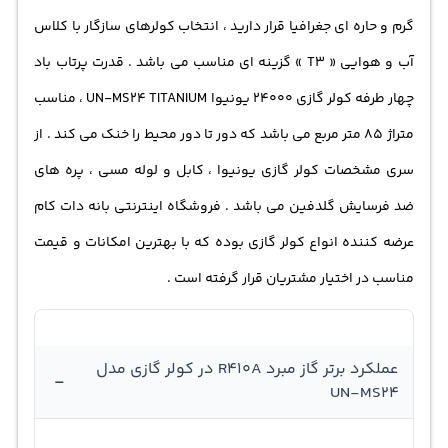
زیست است و در کنترل دما و سیستم‌های تهویه مطبوع کاربرد
گرم و حاره ای جغرافیا قرار دارید ، انتخاب کولرهای سازگار با کلاس
دارد. این مورد موجب بهبود عملکرد کولر گازی می‌شود و باعث
آب و هوایی « T3 » گزینه ای مناسب می باشد . قدرت پرتاب باد
افزایش کارایی آن در مصرف انرژی می‌گردد.
چهار طرفه
کولر گازی
24000 یونیوا UN-MS24 TITANIUM ، مناسب
متراژ 85 متر مربع می باشد که دور تا دور محیط را خنک می کند . از
سری مشخصات کولر گازی یونیوا ، کابل و
لوله مسی
، پره های
ضد فرسایش گلدفین می باشد . فروشگاه اینترنتی بانه دات کام
عرضه کننده
انواع کولر گازی
بوده که با بهترین امکانات و قیمت
مناسب در اختیار مشتریان قرار گرفته است .
عملکرد برتر گاز مبرد R410A در کولر گازی مدل
-
UN-MS24