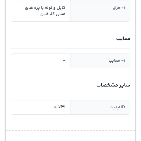
1- مزایا
کابل و لوله با پره های
مسی گلدفین
معایب
1- معایب
-
سایر مشخصات
ID آپدیت
a-731