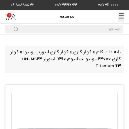
09188888546
08734222224
08731110000
☰
0
بانه دات کام
»
کولر گازی
»
کولر گازی اینورتر یونیوا
»
کولر
گازی 24000 یونیوا تیتانیوم R410 اینورتر UN-MS24
Titanium T3