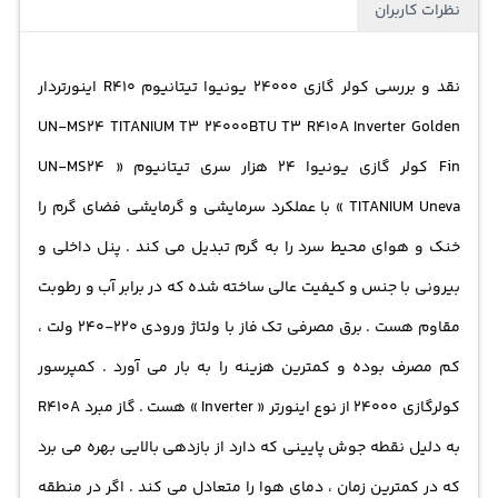
نظرات کاربران
کند. این دستگاه دارای ویژگی دوطرفه است و می‌تواند در
فصل‌های گرم اقدام به خنک کردن محیط و در فصل‌های سرد
نقد و بررسی
کولر گازی 24000
یونیوا تیتانیوم R410 اینورتردار
به گرمایش آن بپردازد.کاربرد سرمایش و گرمایش این کولر گازی
UN-MS24 TITANIUM T3 24000BTU T3 R410A Inverter Golden
به صورت همزمان امکان‌پذیر است و باعث راحتی و کارآیی بیشتر
Fin
کولر گازی یونیوا
24 هزار سری تیتانیوم « UN-MS24
در استفاده از آن می‌شود. همچنین، با توجه به اینکه برای
TITANIUM Uneva » با عملکرد سرمایشی و گرمایشی فضای گرم را
کارکرد آن برق تک فاز کافی است، نیاز به نصب و اجرای
خنک و هوای محیط سرد را به گرم تبدیل می کند . پنل داخلی و
پیچیده‌ای نیست و مصرف انرژی آن کمتر از دستگاه‌هایی با نیاز
بیرونی با جنس و کیفیت عالی ساخته شده که در برابر آب و رطوبت
به برق سه فاز است.کمپرسور اینورتر پلاس Inverter این کولر
مقاوم هست . برق مصرفی تک فاز با ولتاژ ورودی 220-240 ولت ،
گازی از نوع یشرفته‌ای است که با تغییر متغیر سرعت کار خود،
کم مصرف بوده و کمترین هزینه را به بار می آورد . کمپرسور
صرفه‌جویی در انرژی را امکان‌پذیر می‌کند و همچنین انطباق
کولرگازی 24000 از نوع اینورتر « Inverter » هست . گاز مبرد R410A
بهتری با تنظیم دما و رطوبت محیط دارد.گاز مبرد R410A که در
به دلیل نقطه جوش پایینی که دارد از بازدهی بالایی بهره می برد
این دستگاه به کار رفته است، یک گاز مبرد دوست‌دار محیط
که در کمترین زمان ، دمای هوا را متعادل می کند . اگر در منطقه