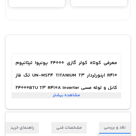
معرفی کوتاه کولر گازی 24000 یونیوا تیتانیوم
R410 اینورتردار UN-MS24 TITANIUM T3 تک فاز
کابل و لوله مسی 24000BTU T3 R410A Inverter
مشاهده بیشتر
Golden Fin
کولر گازی مدل UN-MS24 با ظرفیت 24 هزار واحد حرارتی (BTU)
نقد و بررسی
مشخصات فنی
راهنمای خرید
می‌تواند مقدار قابل توجهی حرارت را به محیط اطراف منتقل