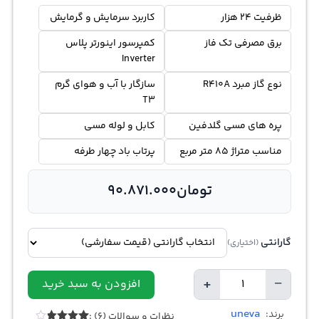
ظرفیت 24 هزار
کاربرد سرمایش و گرمایش
برق مصرفی تک فاز
کمپرسور اینورتر پلاس
Inverter
نوع گاز مبرد R410A
سازگار با آب و هوای گرم
T3
پره های مسی گلدفین
کابل و لوله مسی
مناسب متراژ 85 متر مربع
پرتاب باد چهار طرفه
تومان
90.871.000
گارانتی
(اختیاری)
+
−
افزودن به سبد خرید
تعداد
uneva
برند:
نظرات و سوالات (6) :