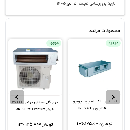
تاریخ بروزرسانی قیمت :
۱۵ تیر ۱۴۰۵
محصولات مرتبط
موجود
موجود
کولر گازی داکت اسپلیت یونیوا
کولر گازی سقفی یونیوا 36000
24000 اینورتر UN-GD24
اینورتر UN-GD36 Titanium
Titanium
تومان
136.125.000
تومان
136.125.000