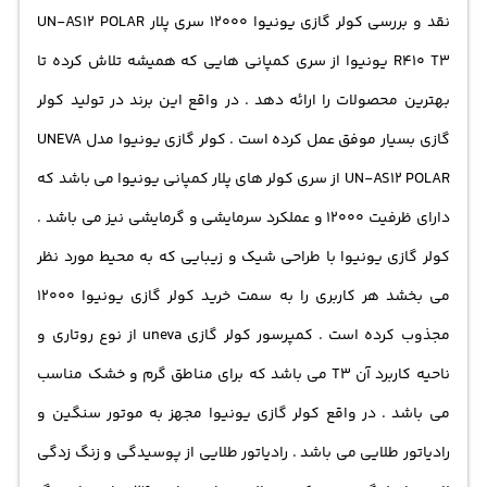
نقد و بررسی
کولر گازی یونیوا
12000 سری پلار UN-AS12 POLAR
عنوان یکی از محصولات موفق این برند شناخته می‌شود.طراحی
R410 T3
یونیوا از سری کمپانی هایی که همیشه تلاش کرده تا
شیک و زیبای این کولر گازی، جذابیت ویژه‌ای به هر محیطی
بهترین محصولات را ارائه دهد . در واقع این برند در تولید
کولر
می‌بخشد و هر کسی را به سمت خرید آن جلب می‌کند. کمپرسور
گازی
بسیار موفق عمل کرده است . کولر گازی یونیوا مدل UNEVA
این دستگاه از نوع روتاری است که آن را برای مناطق گرم و
UN-AS12 POLAR از سری کولر های پلار کمپانی یونیوا می باشد که
خشک بسیار مناسب می‌کند. در شرایط آب و هوایی گرم، این
دارای ظرفیت 12000 و عملکرد سرمایشی و گرمایشی نیز می باشد .
کولر گازی با کارکرد قوی خود، سرمایش مناسبی فراهم می‌کند
کولر گازی یونیوا با طراحی شیک و زیبایی که به محیط مورد نظر
و شما را از گرمای ناخوشایند محیط رها می‌سازد.اما ویژگی
می بخشد هر کاربری را به سمت خرید
کولر گازی یونیوا ۱۲۰۰۰
دیگری که این محصول را از دیگران متمایز می‌کند، موتور
مجذوب کرده است . کمپرسور کولر گازی uneva از نوع روتاری و
سنگین و رادیاتور طلایی آن است. این ویژگی باعث جلوگیری از
ناحیه کاربرد آن T3 می باشد که برای مناطق گرم و خشک مناسب
پوسیدگی و زنگ زدگی لایه‌ها می‌شود و در نتیجه به ماندگاری
می باشد . در واقع کولر گازی یونیوا مجهز به موتور سنگین و
و عمر طولانی این کولر گازی کمک می‌کند. این امر باعث
رادیاتور طلایی می باشد . رادیاتور طلایی از پوسیدگی و زنگ زدگی
می‌شود که شما بتوانید به‌صورت طولانی‌تری از این کولر گازی