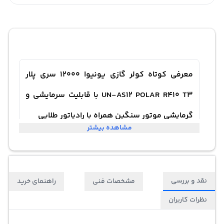
معرفی کوتاه کولر گازی یونیوا 12000 سری پلار
UN-AS12 POLAR R410 T3 با قابلیت سرمایشی و
گرمایشی موتور سنگین همراه با رادیاتور طلایی
مشاهده بیشتر
"کولر گازی یونیوا مدل UNEVA UN-AS12 POLAR: آرامش و
کارایی در یک بسته کامل این کولر گازی از برند مطرحی به نام
نقد و بررسی
مشخصات فنی
راهنمای خرید
یونیوا به بازار عرضه شده است و همواره سعی دارد تا بهترین
نظرات کاربران
و جدیدترین محصولات را ارائه دهد. با ظرفیت 12000، این کولر
گازی قادر به سرمایش و گرمایش محیط شما می‌باشد و به