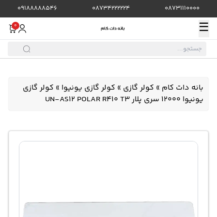
09188888546
08734222224
08731110000
☰
0
بانه دات کام
»
کولر گازی
»
کولر گازی یونیوا
»
کولر گازی
یونیوا 12000 سری پلار UN-AS12 POLAR R410 T3