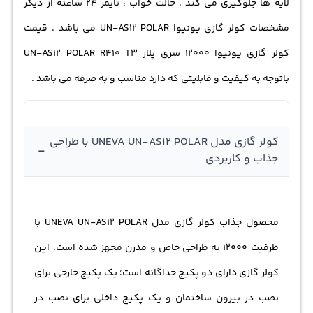
لایه ها جلوگیری می کند . حالت خواب ، تایمر ۲۴ ساعته از دیگر
استفاده کنید و از عملکرد خوب آن لذت ببرید.به علاوه، کولر
مشخصات کولر گازی یونیوا UN-AS12 POLAR می باشد .
قیمت
گازی یونیوا UN-AS12 POLAR دارای ویژگی‌های دیگری نیز
کولر گازی
یونیوا 12000 سری پلار UN-AS12 POLAR R410 T3
است که ارزش این دستگاه را افزایش می‌دهد. به‌عنوان مثال،
باتوجه به کیفیت و قابلیتی که دارد مناسب و به صرفه می باشد .
حالت خواب و تایمر ۲۴ ساعته از جمله ویژگی‌های کاربردی این
کولر گازی هستند. این ویژگی‌ها به کاربر امکان می‌دهند تا
به‌صورت راحت‌تری از این کولر گازی استفاده کنند و در تنظیم
کولر گازی مدل UNEVA UN-AS12 POLAR با طراحی
-
جذاب و کاربردی
زمان روشن و خاموش کردن دستگاه انعطاف پذیر
باشند.نهایتاً، ارزش مناسب این کولر گازی به‌همراه کیفیت و
قابلیت‌های برتر آن باعث می‌شود که این دستگاه به‌صرفه‌ترین
محصول جذاب کولر گازی مدل UNEVA UN-AS12 POLAR با
و مناسب‌ترین انتخاب برای خریداران باشد. این کولر گازی با
ظرفیت 12000 به طراحی خاص و مدرن مجهز شده است. این
کیفیت بالا و هزینه‌ی مناسب، به شما امکان می‌دهد تا از یک
کولر گازی دارای دو پکیج جداگانه است؛ یک پکیج خارجی برای
تجربه‌ی عالی در خرید و استفاده از آن بهره‌برداری کنید. به‌طور
نصب در بیرون ساختمان و یک پکیج داخلی برای نصب در