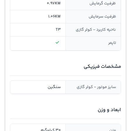
ظرفيت گرمايش
0.97KW
ظرفيت سرمايش
1.06KW
ناحیه کاربرد - کولر گازی
T3
تایمر
مشخصات فیزیکی
سایز موتور - کولر گازی
سنگین
ابعاد و وزن
وزن
30 کیلوگرم