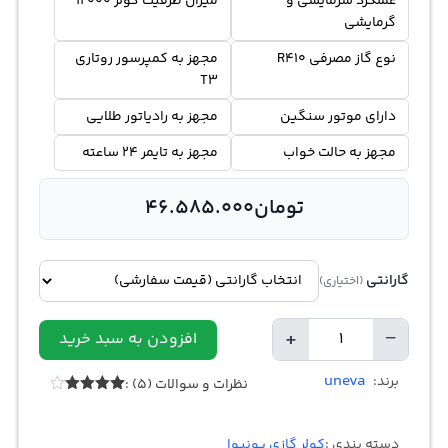
عملکرد سرمایشی و
میزان ظرفیت کولر 12000
گرمایشی
نوع گاز مصرفی R410
مجهز به کمپرسور روتاری
T3
دارای موتور سنگین
مجهز به رادیاتور طلایی
مجهز به حالت خواب
مجهز به تایمر 24 ساعته
تومان
46.585.000
گارانتی
(اختیاری)
+
−
افزودن به سبد خرید
Quantity
uneva
برند:
نظرات و سوالات (5) :
Rated
5
4.00
out
of 5
دسته بندی :
کولر گازی یونیوا
based