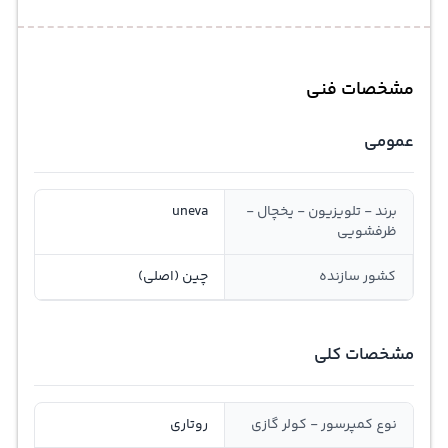
مشخصات فنی
عمومی
برند - تلویزیون - یخچال -
uneva
ظرفشویی
کشور سازنده
چین (اصلی)
مشخصات کلی
نوع کمپرسور - کولر گازی
روتاری