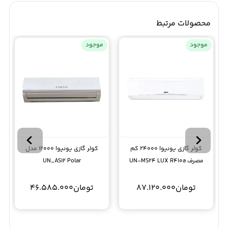
محصولات مرتبط
موجود
موجود
کولر گازی یونیوا 24000 کم
کولر گازی یونیوا 12000 مدل
مصرف UN-MS24 LUX R410a
UN_AS12 Polar
تومان
87.120.000
تومان
46.585.000