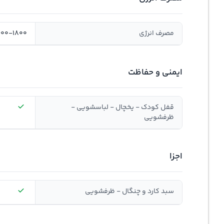
مصرف انرژی
1600-1800 و
ایمنی و حفاظت
قفل کودک - یخچال - لباسشویی -
ظرفشویی
اجزا
سبد کارد و چنگال - ظرفشویی