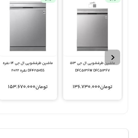
ماشین ظرفشویی ال جی 513
ماشین ظرفشویی ال جی 14 نفره
DFC513FW DFC513FV
DF425HSS نقره 2022
تومان
136.730.000
تومان
153.670.000