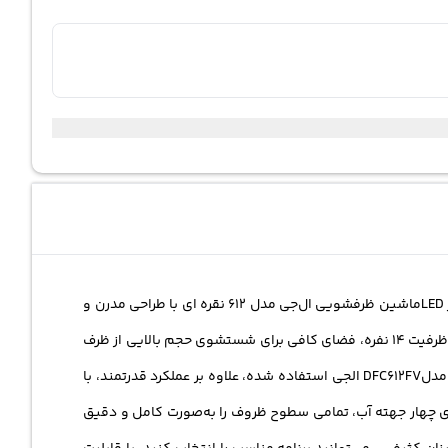
ماشین
ظرفشویی
ال‌جی مدل 612 نقره‌ ای با طراحی مدرن و
امکانات پیشرفته، انتخابی عالی برای خانواده‌ها و افرادی است که به دنبال یک دستگاه کارآمد برای شستشوی ظروف هستند. این دستگاه با ظرفیت 14 نفره، فضای کافی برای شستشوی حجم بالایی از ظرف
های کثیف را فراهم می‌کند و نیازهای روزانه و مهمانی‌ های بزرگ را به خوبی پوشش می‌دهد. موتور اینورتر Inverter Direct Drive که در این مدلDFC612FV الجی استفاده شده، علاوه بر عملکرد قدرتمند، با
لید صدای کم، تجربه‌ای آرام و اقتصادی را به دنبال دارد. سیستم شستشوی چهارگانه و فناوری ™QuadWash با اسپری چهار جهته آب، تمامی سطوح ظروف را به‌صورت کامل و دقیق