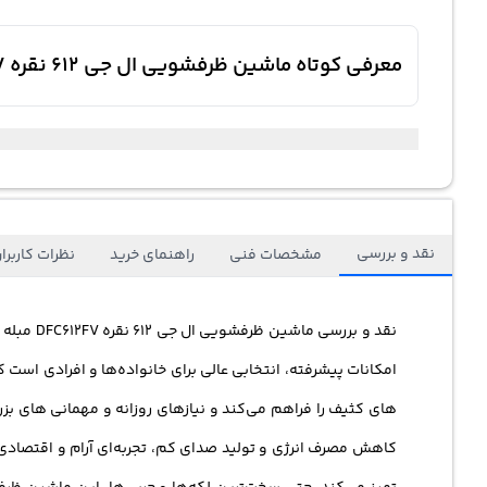
معرفی کوتاه ماشین ظرفشویی ال جی 612 نقره DFC612FV
نقد و بررسی
مشخصات فنی
راهنمای خرید
نظرات کاربرا
نقد و بررسی
ماشین ظرفشویی ال جی
612 نقره DFC612FV مبله 14 نفره موتور اینورتر دایرکت درایو اسپری سه گانه 5 برنامه شستشو نمایشگر LED