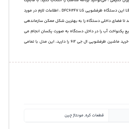
 میزان کثیفی ، می‌توانید برنامه مناسب را انتخاب کنید. با قابلیت
تشخیص هوشمند ، به طور خودکار تنظیمات بهینه شستشو را انتخاب می کند، که نتیجه‌ای عالی در تمیزی ظروف به همراه دارد. نمایشگر LED این دستگاه ظرفشویی DFC612FV LG ، اطلاعات لازم در مورد
 های مخصوص کارد و چنگال و سبد قابل تنظیم Smart Rack+™ به شما امکان می‌دهد تا فضای داخلی دستگاه را به بهترین شکل ممکن سازماندهی
پری سه‌گانه، توزیع یکنواخت آب را در داخل دستگاه به صورت یکسان انجام می
خرید ماشین ظرفشویی
ال جی 612 را دارید، این مدل با تمامی
قطعات کره, مونتاژ چین