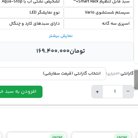
سبد قابل تنظیم Smart Rack+™
تشخیص نشتی آب با Aqua-Stop
سیستم شستشوی Vario
نوع نمایشگر LED
اسپری سه گانه
دارای سبدهای کارد و چنگال
نمایش بیشتر
تومان
169.400.000
گارانتی
(اختیاری)
+
−
افزودن به سبد خر
Quantity
موجود
موجود