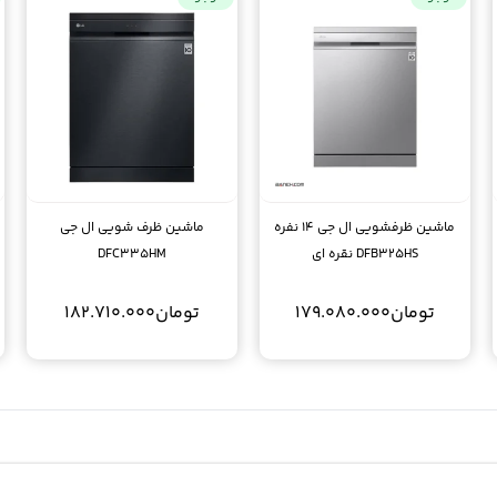
ماشین ظرفشویی ال جی 14 نفره
ماشین ظرف شویی ال جی
DFB325HS نقره ای
DFC335HM
تومان
179.080.000
تومان
182.710.000