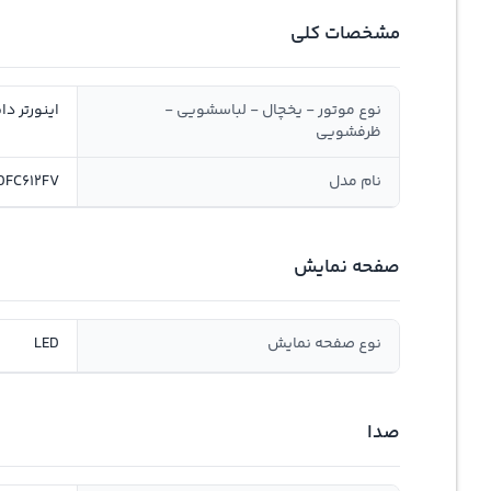
مشخصات کلی
نوع موتور - یخچال - لباسشویی -
اینورتر دایرکت درای
ظرفشویی
نام مدل
DFC612FV
صفحه نمایش
نوع صفحه نمایش
LED
صدا