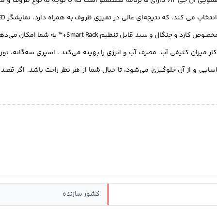
شویی ال جی
612 دارای 5 برنامه شستشو است که با توجه به نوع ظروف و
وضعیت شستشو را به شما ارائه می‌ دهد و همچنین سبد
SenseClean و Vario با تشخیص خودکار میزان کثیفی آب، مصرف آب و انرژی را بهینه می‌کند . اس
کشور سازنده