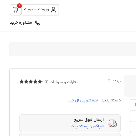
0
ورود / عضویت
مشاوره خرید
LG
برند:
نظرات و سوالات (1) :
Rated
5.00
1
out of 5
based on
دسته بندی :
ظرفشویی ال جی
customer
rating
ارسال فوق سریع
تیپاکس؛ پست؛ پیک