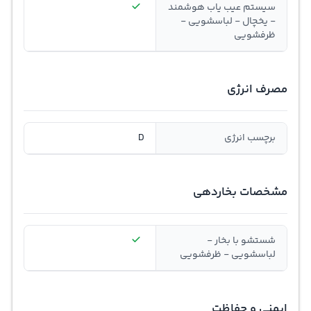
سیستم عیب یاب هوشمند
- یخچال - لباسشویی -
ظرفشویی
مصرف انرژی
برچسب انرژی
D
مشخصات بخاردهی
شستشو با بخار -
لباسشویی - ظرفشویی
ایمنی و حفاظت