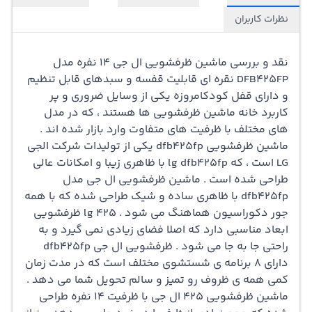
نظرات کاربران
نقد و بررسی
ماشین ظرفشویی ال جی
14 نفره مدل
DFB425FP نقره ای قابلیت قفسه و سبدهای قابل تنظیم
و دارای قفل کودک
امروزه یکی از وسایل ضروری و پر
کاربرد خانه ماشین
ظرفشویی
ها هستند ، که در مدل
های مختلف با ظرفیت های متفاوت وارد بازار شده اند .
ماشین ظرفشویی dfb425fp یکی از تولیدات شرکت الجی
LG است ، که lg dfb425fp با ظاهری زیبا و امکانات عالی
طراحی شده است . ماشین
ظرفشویی ال جی
مدل
dfb425fp با ظاهری ساده و شیک طراحی شده که با همه
جور دکوراسیون هماهنگ می شود . lg 425 ظرفشویی
ابعاد مناسبی دارد که اصلا فضای زیادی نمی گیرد و به
راحتی جا به جا می شود . ظرفشویی ال جی dfb425fp
دارای 8 برنامه ی شستشوی مختلف است که در مدت زمان
کمی همه ی ظروف رو تمیز و سالم تحویل شما می دهد .
ماشین ظرفشویی ۴۲۵ ال جی با ظرفیت 14 نفره طراحی