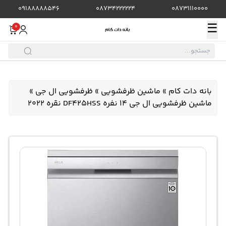
09188888546
08734222224
08731110000
☰
0
بانه دات کام
»
ماشین ظرفشویی
»
ظرفشویی ال جی
»
ماشین ظرفشویی ال جی 14 نفره DF425HSS نقره 2022