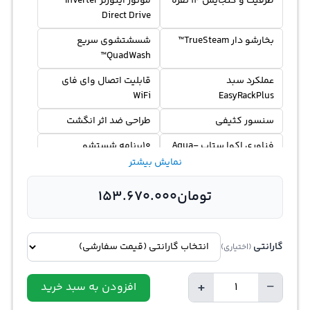
ظرفیت و گنجایش 14 نفره
موتور اینورتر Inverter
Direct Drive
بخارشو دار TrueSteam™
شسشتشوی سریع
QuadWash™
عملکرد سبد
قابلیت اتصال وای فای
WiFi
EasyRackPlus
سنسور کثیفی
طراحی ضد اثر انگشت
فناوری اکوا ستاپ Aqua-
10برنامه شستشو
Stop
نمایش بیشتر
شسشتشوی متمرکز
قفل کودک
تومان
153.670.000
Intensive
گارانتی
(اختیاری)
+
−
افزودن به سبد خرید
Quantity