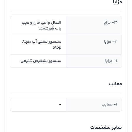
مزایا
3- مزایا
اتصال وافی فای و عیب
یاب هوشمند
2- مزایا
سنسور نشتی آب Aqua
Stop
1- مزایا
سنسور تشخیص کثیفی
معایب
1- معایب
-
سایر مشخصات