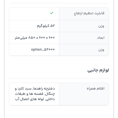
قابلیت تنظیم ارتفاع
وزن
52 کیلوگرم
ابعاد
600 × 600 × 850 میلی‌متر
وزن
option_52000
لوازم جانبی
اقلام همراه
دفترچه راهنما, سبد کارد و
چنگال, قفسه ها و طبقات
داخلی, لوله های اتصال آب