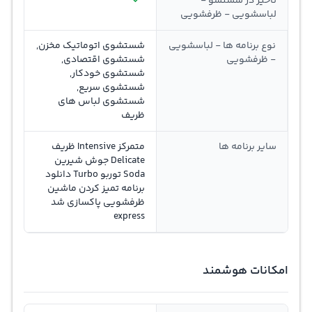
تاخیر در شستشو -
لباسشویی - ظرفشویی
نوع برنامه ها - لباسشویی
شستشوی اتوماتیک مخزن,
- ظرفشویی
شستشوی اقتصادی,
شستشوی خودکار,
شستشوی سریع,
شستشوی لباس های
ظریف
سایر برنامه ها
متمرکز Intensive ظریف
Delicate جوش شیرین
Soda توربو Turbo دانلود
برنامه تمیز کردن ماشین
ظرفشویی پاکسازی شد
express
امکانات هوشمند