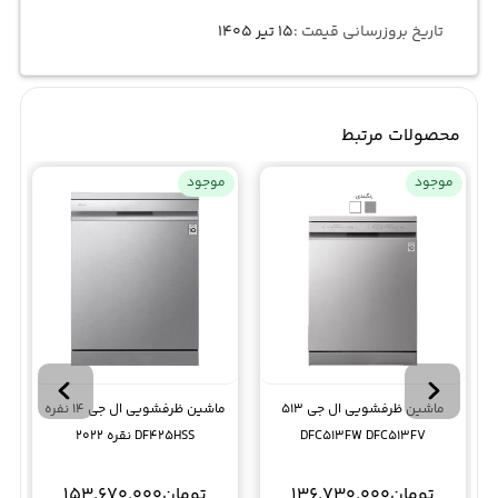
تاریخ بروزرسانی قیمت :
۱۵ تیر ۱۴۰۵
محصولات مرتبط
موجود
موجود
ماشین ظرفشویی ال جی 513
ماشین ظرفشویی ال جی 14 نفره
DFC513FW DFC513FV
DF425HSS نقره 2022
تومان
136.730.000
تومان
153.670.000