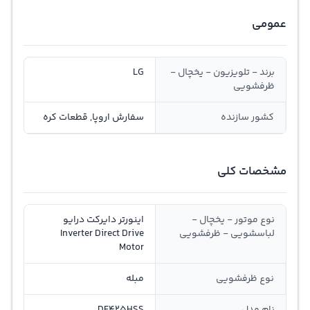
عمومی
برند - تلویزیون - یخچال -
LG
ظرفشویی
کشور سازنده
سفارش اروپا, قطعات کره
مشخصات کلی
نوع موتور - یخچال -
اینورتر دایرکت درایو
لباسشویی - ظرفشویی
Inverter Direct Drive
Motor
نوع ظرفشویی
مبله