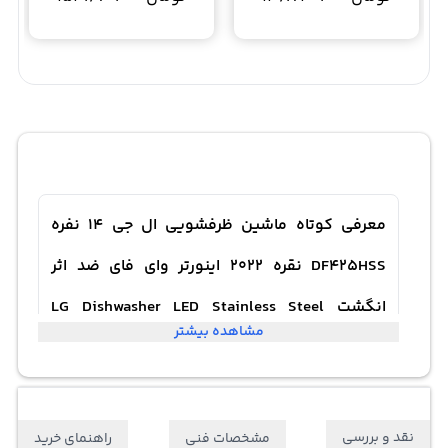
معرفی کوتاه ماشین ظرفشویی ال جی 14 نفره
DF425HSS نقره 2022 اینورتر وای فای ضد اثر
انگشت LG Dishwasher LED Stainless Steel
مشاهده بیشتر
Inverter Direct Drive WiFi 14Place
ماشین ظرفشویی ال جی 425
نقد و بررسی
مشخصات فنی
راهنمای خرید