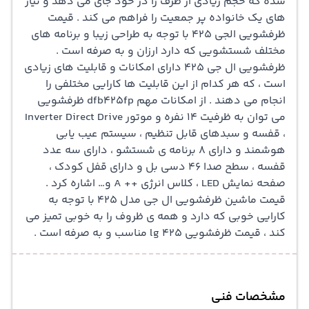
شده که حجم زیادی از ظرف را در خود جای می دهد و نیاز
های یک خانواده پر جمعیت را فراهم می کند .
قیمت
ظرفشویی
الجی 425 با توجه به طراحی زیبا و برنامه های
مختلف شستشویی که دارد ارزان و به صرفه است .
ظرفشویی ال جی 425 دارای امکانات و قابلیت های زیادی
است ، که هر کدام از این قابلیت ها کارایی مختلفی را
انجام می دهند . از امکانات مهم dfb425fp ظرفشویی
می توان به ظرفیت 14 نفره و موتور Inverter Direct Drive
، قفسه و سبدهای قابل تنظیم ، سیستم عیب یابی
هوشمند و دارای 8 برنامه ی شستشو ، دارای سه عدد
قفسه ، سطح صدا 46 دسی بل و دارای قفل کودک ،
صفحه نمایش LED ، کلاس انرژی ++ A و… اشاره کرد .
قیمت ماشین ظرفشویی
ال جی مدل 425 با توجه به
کارایی خوبی که دارد و همه ی ظروف را به خوبی تمیز می
کند ، قیمت ظرفشویی lg 425 مناسب و به صرفه است .
مشخصات فنی