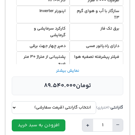
ظرفیت 12000 هزار
گاز R410A
سازگار با آب و هوای گرم
اینورتر Inverter
T3
برق تک فاز
کارکرد سرمایشی و
گرمایشی
دارای رادیاتور مسی
دمپر چهار جهت برقی
فیلتر پیشرفته تصفیه هوا
پشتیبانی از متراژ 30 متر
مربع
نمایش بیشتر
کمپرسور روتاری
کم صدا و کم مصرف
تومان
89.540.000
گارانتی
(اختیاری)
+
−
افزودن به سبد خرید
تعداد