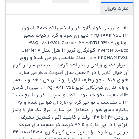
محصولات با کیفیت و مورد اعتماد این برند برجسته است.
نظرات کاربران
برخلاف بسیاری از کولرهای گازی، این مدل با کمپرسور روتاری
کم صدا و با دوام برای یک عمرطولانی تر خدمات طراحی شده
نقد و بررسی
کولر گازی کریر
ایکس اکو 12000 اینورتر
42QHA012VSL T3 دیواری سرد و گرم رادیات مسی
است. پنل بیرونی این کولرگازی مناسب و هماهنگ با بیشتر
روتاری 38QHA012VSL Carrier 12000BTU R410A
دکوراسیون‌های خانگی می‌باشد، بنابراین به راحتی می‌توانید
Inverter X-Eco
کولرگازی کریر 12 هزار مدل « Carrier
42QHA012VSL » در ابعاد مناسبی طراحی شده و روی
این دستگاه را در هر محیطی نصب کنید.یکی از ویژگی‌های
دیوار فضای زیادی را نخواهد گرفت . سیستم سرد و گرم
مهمی که این کولرگازی را از سایر دستگاه‌ها متمایز می‌کند،
آن خیال کاربر را در 4 فصل سال آسوده خاطر می سازد .
هوای خنک ، چهار طرف اتاق را پوشش می دهد و با نصب
سیستم فیلتراسیون پیشرفته آن است. این فیلتر هوای ورودی
و راه اندازی کولرگازی کریر 42QHA012VSL ، خبری از گرمای
را تصفیه کرده و هوایی پاک و سالم را در اتاق پخش می‌کند، به
طاقت فرسا نخواهد بود . کولر و اسپلیت کریر با برچسب «
T3 » متناسب با نواحی گرم و حاره ای طراحی شده و به
نحوی که به حفظ سلامت خانواده‌ی شما کمک می‌کند.اگرچه
یکباره دمای هوا را متعادل می سازد . برق تک فاز با ولتاژ
این کولرگازی به طور عمومی برای فضاهای کوچکتر طراحی
ورودی 220 تا 240 ولت و قابلیت اکو ، کمترین مصرف
انرژی را در پی دارد و تا 70 درصد در مصرف برق صرفه
شده است، ولی با قابلیت‌هایی که دارد، می‌تواند یک فضای تا
جویی می شود . رادیاتور مسی
کولر گازی
42QHA012VSL
30 متر مربع را به خوبی تهویه کند. این قابلیت این کولر را برای