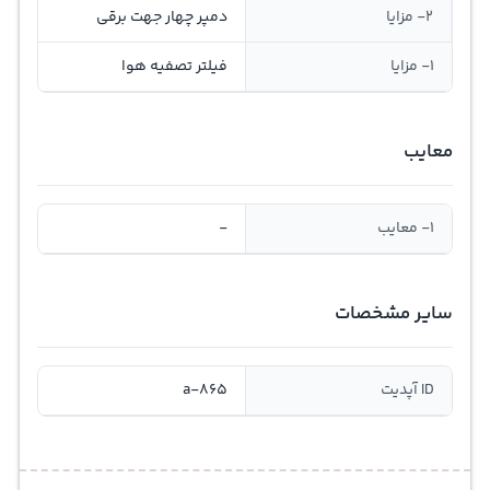
2- مزایا
دمپر چهار جهت برقی
1- مزایا
فیلتر تصفیه هوا
معایب
1- معایب
-
سایر مشخصات
ID آپدیت
a-865