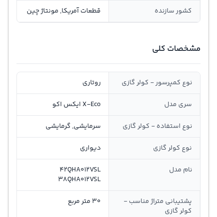
کشور سازنده
قطعات آمریکا, مونتاژ چین
مشخصات کلی
نوع کمپرسور - کولر گازی
روتاری
سری مدل
X-Eco ایکس اکو
نوع استفاده - کولر گازی
سرمایشی, گرمایشی
نوع کولر گازی
دیواری
نام مدل
42QHA012VSL
38QHA012VSL
پشتیبانی متراژ مناسب -
30 متر مربع
کولر گازی