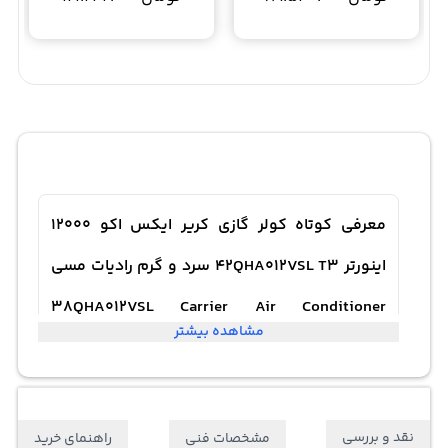
معرفی کوتاه کولر گازی کریر ایکس اکو 12000
اینورتر 42QHA012VSL T3 سرد و گرم رادیات مسی
38QHA012VSL Carrier Air Conditioner
مشاهده بیشتر
12000BTU R410A Inverter X-Eco
مدل Carrier 42QHA012VSL از کولر گازی کریر 12 هزار، از جمله
نقد و بررسی
مشخصات فنی
راهنمای خرید