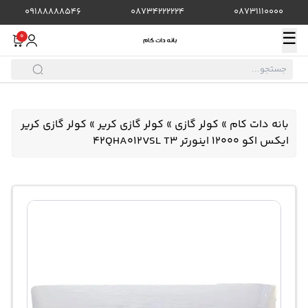
09188888546
08734222224
08731110000
☰
0
بانه دات کام
»
کولر گازی
»
کولر گازی کریر
»
کولر گازی کریر
ایکس اکو 12000 اینورتر 42QHA012VSL T3