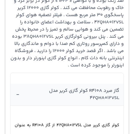
ضد زنگ بوده و با گواهی « IP24 » از کولر در برابر گرد و
خاک و رطوبت محافظت می کند . کولر گازی ۱۲۰۰۰ کریر
استفاده در اتاق‌های بزرگ‌تر ایده‌آل می‌کند.رادیاتور مسی که در
پاسخگوی 30 متر مربع هست . فیلتر تصفیه هوای کولر
این کولر گازی استفاده شده است، با استحکام و مقاومت خود
42QHA012VSL ، سلامت و بهداشت اعضای خانواده را
تضمین می کند و هوایی سالم و تمیز را در محیط پخش
در برابر زنگ زدگی، عمر مفید بیشتری برای دستگاه فراهم
می کند . پنل بیرونی کولرگازی کریر 38QHA012VSL بوده
می‌کند. همچنین با گواهی IP24، می‌توانید مطمئن باشید که
و دارای کمپرسور روتاری کم صدا با دوام و ماندگاری بالا
می باشد . اگر قصد خرید کولر 12000 را دارید ، فروشگاه
کولر شما در برابر گرد و خاک و رطوبت محافظت شده است.
اینترنتی بانه دات کام ،
انواع کولر گازی
اینورتر دار و بدون
اینورتر را موجود کرده است .
گاز مبرد R410A کولر گازی کریر مدل
-
42QHA012VSL
کولر گازی کریر مدل 42QHA012VSL از گاز R410A به عنوان