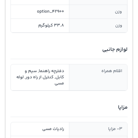
وزن
option_42900
وزن
33.8 کیلوگرم
لوازم جانبی
اقلام همراه
دفترچه راهنما, سیم و
کابل, کنترل از راه دور, لوله
مسی
مزایا
3- مزایا
رادیات مسی