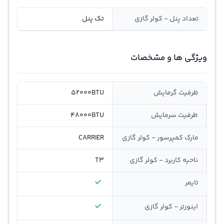
تعداد پنل - کولر گازی
تک پنل
ویژگی ها و مشخصات
ظرفيت گرمايش
52000BTU
ظرفيت سرمايش
48000BTU
مارک کمپرسور - کولر گازی
CARRIER
ناحیه کاربرد - کولر گازی
T3
تایمر
اینورتر - کولر گازی