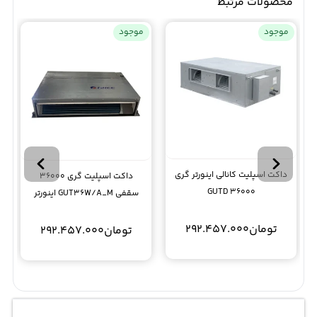
محصولات مرتبط
موجود
موجود
داکت اسپلیت کانالی اینورتر گری
داکت اسپلیت گری 36000
GUTD 36000
سقفی GUT36W/A_M اینورتر
تومان
292.457.000
تومان
292.457.000