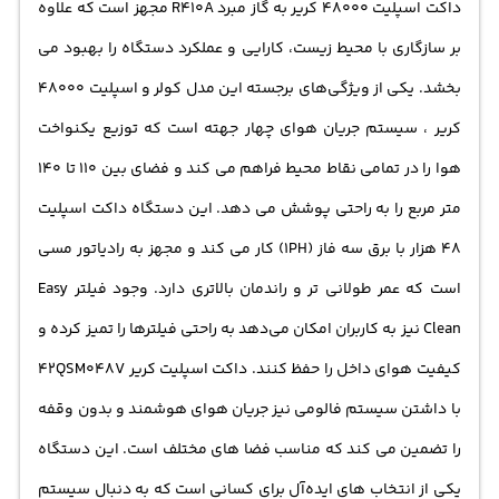
داکت اسپلیت 48000
کریر به گاز مبرد R410A مجهز است که علاوه
بر سازگاری با محیط زیست، کارایی و عملکرد دستگاه را بهبود می
بخشد. یکی از ویژگی‌های برجسته این مدل کولر و اسپلیت ۴۸۰۰۰
کریر ، سیستم جریان هوای چهار جهته است که توزیع یکنواخت
هوا را در تمامی نقاط محیط فراهم می‌ کند و فضای بین 110 تا 140
متر مربع را به راحتی پوشش می‌ دهد. این دستگاه داکت اسپلیت
48 هزار با برق سه فاز (1PH) کار می‌ کند و مجهز به رادیاتور مسی
است که عمر طولانی‌ تر و راندمان بالاتری دارد. وجود فیلتر Easy
Clean نیز به کاربران امکان می‌دهد به راحتی فیلترها را تمیز کرده و
کیفیت هوای داخل را حفظ کنند. داکت اسپلیت کریر 42QSM048V
با داشتن سیستم فالومی نیز جریان هوای هوشمند و بدون وقفه
را تضمین می‌ کند که مناسب فضا های مختلف است. این دستگاه
یکی از انتخاب‌ های ایده‌آل برای کسانی است که به دنبال سیستم