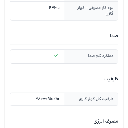
نوع گاز مصرفی - کولر
R410a
گازی
صدا
عملکرد کم صدا
ظرفیت
ظرفیت کل کولر گازی
48000Btu/hr
مصرف انرژی