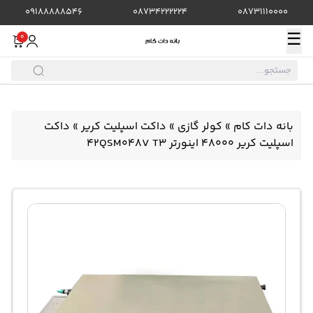
09188888546
08734222224
08731110000
☰
0
بانه دات کام
»
کولر گازی
»
داکت اسپلیت کریر
»
داکت
اسپلیت کریر 48000 اینورتر 42QSM048V T3