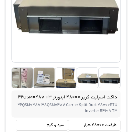
داکت اسپلیت کریر 48000 اینورتر 42QSM048V T3
42QSM048V 38QSM048V Carrier Split Duct 48000BTU
Inverter R410A T3
ظرفیت 48000 هزار
سرد و گرم