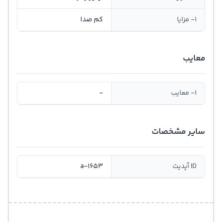
1- مزایا
کم صدا
معایب
1- معایب
-
سایر مشخصات
ID آپدیت
a-1653