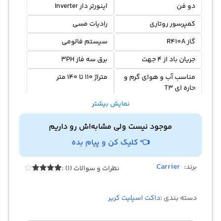
دو فن
اینورتر دار Inverter
کمپرسور روتاری
رادیات مسی
گاز R410A
سیستم فالومی
جریان باد از 4 جهت
برق سه فاز 3PH
مناسب آب و هوای گرم و
متراژ 110 تا 140 متر
حاره ای T3
نمایش بیشتر
موجود نیست ولی مشابه‌اش رو داریم
👈 کلیک کن و پیام بده
Carrier
برند:
نظرات و سوالات (1) :
Rated
1
4.00
out
of 5
دسته بندی :
داکت اسپلیت کریر
based
on
customer
rating