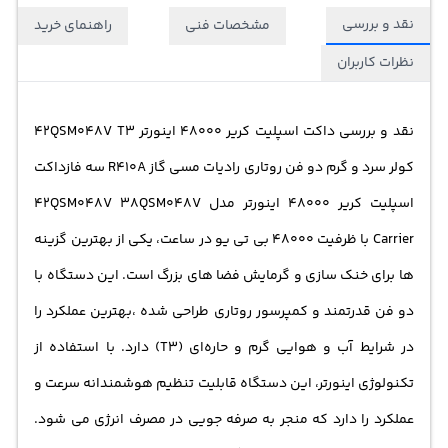
نقد و بررسی
مشخصات فنی
راهنمای خرید
نظرات کاربران
نقد و بررسی
داکت اسپلیت کریر
48000 اینورتر 42QSM048V T3
کولر سرد و گرم دو فن روتاری رادیات مسی گاز R410A سه فاز
داکت
اسپلیت کریر 48000 اینورتر مدل 42QSM048V 38QSM048V
Carrier با ظرفیت 48000 بی‌ تی‌ یو در ساعت، یکی از بهترین گزینه‌
ها برای خنک‌ سازی و گرمایش فضا های بزرگ است. این دستگاه با
دو فن قدرتمند و کمپرسور روتاری طراحی شده ،بهترین عملکرد را
در شرایط آب و هوایی گرم و حاره‌ای (T3) دارد. با استفاده از
تکنولوژی اینورتر، این دستگاه قابلیت تنظیم هوشمندانه سرعت و
عملکرد را دارد که منجر به صرفه‌ جویی در مصرف انرژی می‌ شود.