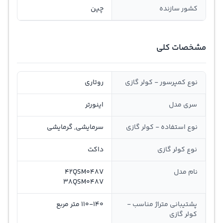
کشور سازنده
چین
مشخصات کلی
نوع کمپرسور - کولر گازی
روتاری
سری مدل
اینورتر
نوع استفاده - کولر گازی
سرمایشی, گرمایشی
نوع کولر گازی
داکت
نام مدل
42QSM048V
38QSM048V
پشتیبانی متراژ مناسب -
110-140 متر مربع
کولر گازی