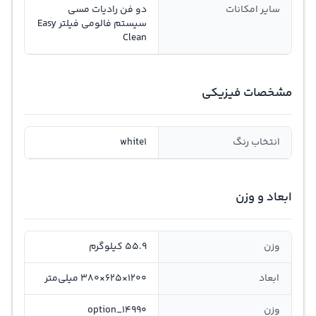
سایر امکانات
دو فن رادیات مسی
سیستم فالومی فیلتر Easy
Clean
مشخصات فیزیکی
انتخاب رنگ
white1
ابعاد و وزن
وزن
55.9 کیلوگرم
ابعاد
1200×625×380 میلی‌متر
وزن
option_14990