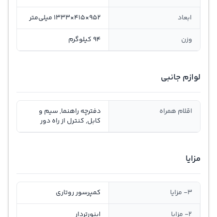
ابعاد
952×415×1333 میلی‌متر
وزن
94 کیلوگرم
لوازم جانبی
اقلام همراه
دفترچه راهنما, سیم و
کابل, کنترل از راه دور
مزایا
3- مزایا
کمپرسور روتاری
2- مزایا
اینورتردار