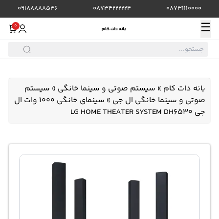
09188888546
08734222224
08731110000
☰
0
بانه دات کام
»
سیستم صوتی و سینما خانگی
»
سیستم
صوتی و سینما خانگی ال جی
»
سینمای خانگی 1000 وات ال
جی LG HOME THEATER SYSTEM DH6530