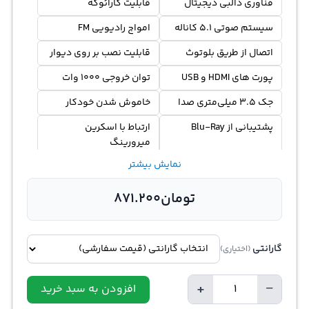
فناوری دالبی دیجیتال
قابلیت کارائوکه
سیستم صوتی 5.1 کاناله
امواج رادیویی FM
اتصال از طریق بلوتوث
قابلیت نصب بر روی دیوار
پورت های HDMI و USB
توان خروجی 1000 وات
جک 3.5 میلی‌متری صدا
خاموش شدن خودکار
پشتيباني از Blu-Ray
ارتباط با اسکرین
میرورینگ
نمایش بیشتر
تومان
871.200
گارانتی
(اختیاری)
+
−
افزودن به سبد خرید
Quantity