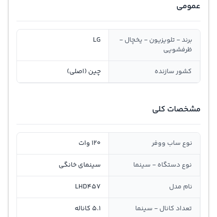
عمومی
برند - تلویزیون - یخچال -
LG
ظرفشویی
کشور سازنده
چین (اصلی)
مشخصات کلی
نوع ساب ووفر
120 وات
نوع دستگاه - سینما
سینمای خانگی
نام مدل
LHD457
تعداد کانال - سینما
5.1 کاناله