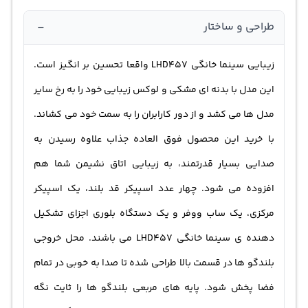
تان بپردازید. ال جی که همیشه به نظر کاربران اهمیت زیادی
-
طراحی و ساختار
داده این بار هم به نظر ان ها توجه کرده و این مدل را به
صورتی طراحی نموده که از فرکانس FM و AM پشتیبانی می کند
زیبایی سینما خانگی LHD457 واقعا تحسین بر انگیز است.
و از طریق ان می توانید تمامی کانال های رادیویی را دریافت و
این مدل با بدنه ای مشکی و لوکس زیبایی خود را به رخ سایر
گوش کنید. LHD457 با بهره گیری از فناوری های بی نظیر
مدل ها می کشد و از دور کارابران را به سمت خود می کشاند.
صدا هم چون دالبی دیجیتال « Dolby Digital» صدایی فراگیر و
با خرید این محصول فوق العاده جذاب علاوه رسیدن به
همه جانبه را به گوش می رساند. اگر شما هم به گوش دادن
صدایی بسیار قدرتمند، به زیبایی اتاق نشیمن شما هم
موسیقی با صدای بسیار بلند علاقه دارید، سینما خانگی
افزوده می شود. چهار عدد اسپیکر قد بلند، یک اسپیکر
LHD457 با توان صوتی 330 وات را حتما خریداری کنید تا
مرکزی، یک ساب ووفر و یک دستگاه بلوری اجزای تشکیل
موسیقی هایتان را با صدای بسیار بلند گوش دهید و به شیک
دهنده ی سینما خانگی LHD457 می باشند. محل خروجی
بودن اتاق نشیمن خود بیفزایید.
بلندگو ها در قسمت بالا طراحی شده تا صدا به خوبی در تمام
فضا پخش شود. پایه های مربعی بلندگو ها را ثایت نگه