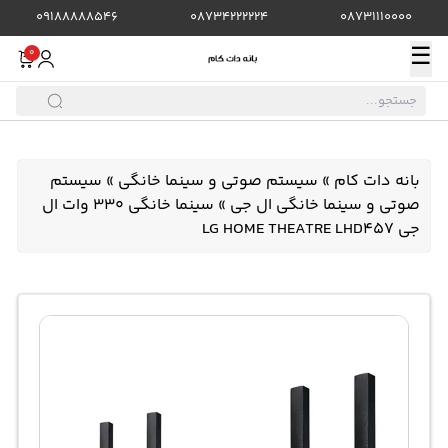
09188888546
08734222224
08731110000
☰
0
بانه دات کام
»
سیستم صوتی و سینما خانگی
»
سیستم
صوتی و سینما خانگی ال جی
»
سینما خانگی 330 وات ال
جی LG HOME THEATRE LHD457