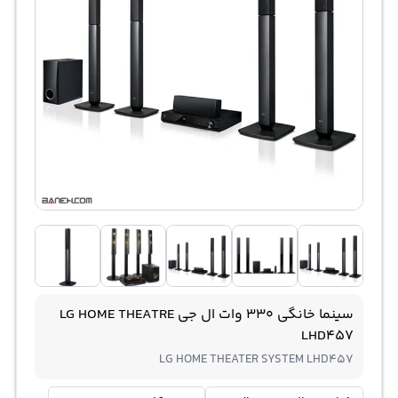
سینما خانگی 330 وات ال جی LG HOME THEATRE
LHD457
LG HOME THEATER SYSTEM LHD457