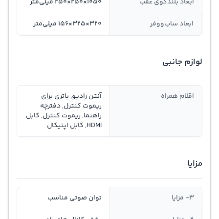
ابعاد بلندگوی عقب
1050×250×250 میلی‌متر
ابعاد ساب‌ووفر
320×325×156 میلی‌متر
لوازم جانبی
اقلام همراه
آنتن رادیو, باتری برای
ریموت کنترل, دفترچه
راهنما, ریموت کنترل, کابل
HDMI, کابل اپتیکال
مزایا
3- مزایا
توان صوتی مناسب