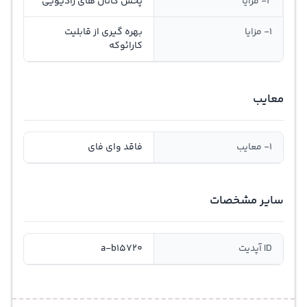
2- مزایا
پخش کانال های رادیویی
1- مزایا
بهره گیری از قابلیت
کارائوکه
معایب
1- معایب
فاقد وای فای
سایر مشخصات
ID آپدیت
a-b15720