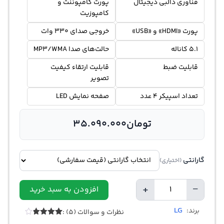
فناوری دالبی دیجیتال
پورت کامپوننت و
کامپوزیت
پورت «HDMI» و «USB»
خروجی صدای 330 وات
5.1 کاناله
حالت‌های صدا MP3/WMA
قابلیت ضبط
قابلیت ارتقاء کیفیت
تصویر
تعداد اسپیکر 4 عدد
صفحه نمایش LED
تومان
35.090.000
گارانتی
(اختیاری)
+
−
افزودن به سبد خرید
تعداد
LG
برند:
نظرات و سوالات (5) :
5
امتیازدهی