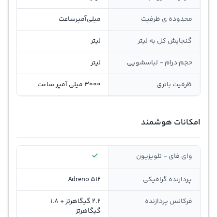
محدوده ی ظرفیت
ميلي‌آمپر‌ساعت
گنجايش کل به ليتر
لیتر
حجم درام - لباسشویی
لیتر
ظرفیت باتری
3000 میلی آمپر ساعت
امکانات هوشمند
وای فای - تلویزیون
پردازنده گرافیکی
Adreno 512
فرکانس پردازنده
2.2 گیگاهرتز + 1.8
گیگاهرتز