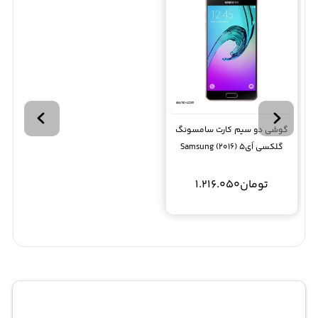
گوشی دو سیم کارت سامسونگ
گلکسی اَی5 (2016) Samsung
Galaxy A5 SM-A510FD
تومان
1.216.050