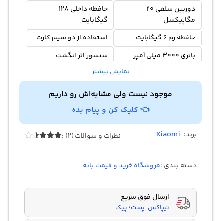
دوربین سلفی 20
حافظه داخلی 128
مگاپیکسل
گیگابایت
حافظه رم 6 گیگابایت
استفاده از دو سیم کارت
باتری 3000 میلی آمپر
سنسور اثر انگشت
نمایش بیشتر
موجود نیست ولی مشابه‌اش رو داریم
👈 کلیک کن و پیام بده
Xiaomi
برند:
نظرات و سوالات (2) :
Rated
2
3.50
out
of 5
دسته بندی :
فروشگاه خرید و قیمت بانه
based
on
customer
ratings
ارسال فوق سریع
تیپاکس؛ پست؛ پیک