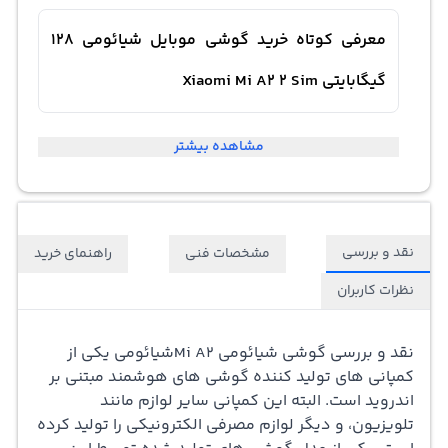
معرفی کوتاه خرید گوشی موبایل شیائومی 128
گیگابایتی Xiaomi Mi A2 2 Sim
مشاهده بیشتر
خرید گوشی موبایل شیائومی با امکانات و ویژگی های خوب در
فروشگاه اینترنتی بانه. گوشی هوشمند ام آی ای 2 « Xiaomi
Mi A2 » در ماه ژوئیه 2018 راه اندازی شد. این مدل گوشی با
نقد و بررسی
مشخصات فنی
راهنمای خرید
طراحی زیبا و شیک و البته در رنگ بدنه ی زیبا تولید شده. بدنه
نظرات کاربران
گوشی از جنس شیشه و آلومینیوم است که دوام بالای گوشی
را تضمین خواهد کرد. این گوشی دارای صفحه نمایش 5.99
نقد و بررسی گوشی شیائومی Mi A2
شیائومی یکی از
اینچی لمسی با وضوح 1080 در 2160 پیکسل (403 پیکسل در
کمپانی های تولید کننده گوشی های هوشمند مبتنی بر
اندروید است. البته این کمپانی سایر لوازم مانند
هر اینچ) است. Xiaomi Mi A2 از پردازنده ی هشت هسته ای
تلویزیون، و دیگر لوازم مصرفی الکترونیکی را تولید کرده
(4x2.2GHz + 4x1.8GHz) پشتیبانی می کند و با 6 گیگابایت