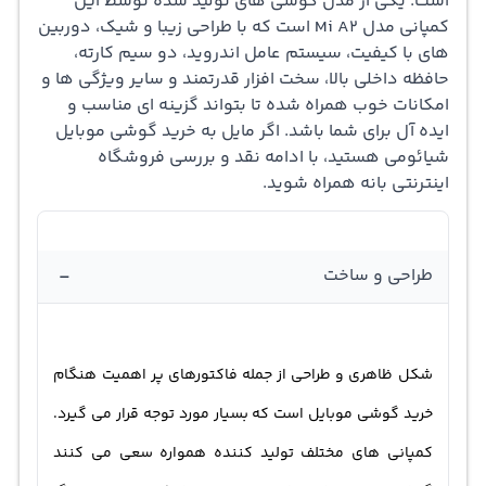
است. یکی از مدل گوشی های تولید شده توسط این
کمپانی مدل Mi A2 است که با طراحی زیبا و شیک، دوربین
حافظه RAM همراه است. تلفن دارای 128 گیگابایت فضای ذخیره
های با کیفیت، سیستم عامل اندروید، دو سیم کارته،
سازی داخلی است که نمی تواند گسترش یابد. دوربین اصلی دو
حافظه داخلی بالا، سخت افزار قدرتمند و سایر ویژگی ها و
امکانات خوب همراه شده تا بتواند گزینه ای مناسب و
گانه است؛ لنز 12 مگاپیکسل (1.25 میکرون و f / 1.8)، دوربین
ایده آل برای شما باشد. اگر مایل به خرید گوشی موبایل
20 مگاپیکسلی (1.0 میکرون و f / 1.8). دوربین جلو با لنز 20
شیائومی هستید، با ادامه نقد و بررسی فروشگاه
اینترنتی بانه همراه شوید.‌
مگاپیکسلی تولید شده است. دوربین اصلی و دوربین سلفی با
فلش LED همراه شده اند تا شما بتوانید در نور کم نیز، عکس
های زیبا و با کیفیت بگیرید. این گوشی همراه دارای باتری غیر
-
طراحی و ساخت
قابل جابجایی با ظرفیت 3000 میلی آمپر ساعت کار می کند.
بدنه گوشی موبایل شیائومی با ابعاد 158.70 × 75.40 × 7.30
شکل ظاهری و طراحی از جمله فاکتورهای پر اهمیت هنگام
(ارتفاع x عرض x ضخامت) و وزن 166.00 گرم اندازه گیری شده
خرید گوشی موبایل است که بسیار مورد توجه قرار می گیرد.
است. Xiaomi Mi A2 یک گوشی هوشمند دو سیمکارت (GSM و
کمپانی های مختلف تولید کننده همواره سعی می کنند
GSM) است که Nano-SIM را می پذیرد. گزینه های اتصال شامل