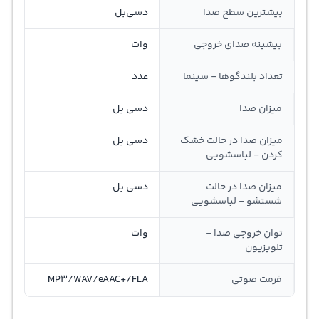
بیشترین سطح صدا
دسی‌بل
بیشینه صدای خروجی
وات
تعداد بلندگوها - سینما
عدد
میزان صدا
دسی بل
میزان صدا در حالت خشک
دسی بل
کردن - لباسشویی
میزان صدا در حالت
دسی بل
شستشو - لباسشویی
توان خروجی صدا -
وات
تلویزیون
فرمت صوتی
MP3/WAV/eAAC+/FLA