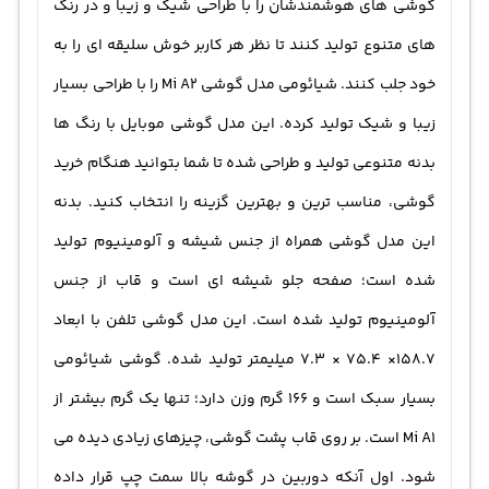
گوشی های هوشمندشان را با طراحی شیک و زیبا و در رنگ
Wi-Fi، GPS، بلوتوث، USB OTG، 3G و 4G می باشد. سنسورهای
های متنوع تولید کنند تا نظر هر کاربر خوش سلیقه ای را به
موجود بر روی تلفن همراه ام آی ای 2 شیائومی شامل سنسور
خود جلب کنند. شیائومی مدل گوشی Mi A2 را با طراحی بسیار
اثر انگشت، قطب نما، سنسور مجاورت، شتاب سنج، سنسور نور
زیبا و شیک تولید کرده. این مدل گوشی موبایل با رنگ ها
محیط و ژیروسکوپ می باشد.
بدنه متنوعی تولید و طراحی شده تا شما بتوانید هنگام خرید
گوشی، مناسب ترین و بهترین گزینه را انتخاب کنید. بدنه
این مدل گوشی همراه از جنس شیشه و آلومینیوم تولید
شده است؛ صفحه جلو شیشه ای است و قاب از جنس
آلومینیوم تولید شده است. این مدل گوشی تلفن با ابعاد
158.7× 75.4 × 7.3 میلیمتر تولید شده. گوشی شیائومی
بسیار سبک است و 166 گرم وزن دارد؛ تنها یک گرم بیشتر از
Mi A1 است. بر روی قاب پشت گوشی، چیزهای زیادی دیده می
شود. اول آنکه دوربین در گوشه بالا سمت چپ قرار داده