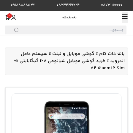
09188888546
08734222224
08731110000
☰
0
بانه دات کام
»
گوشی موبایل و تبلت
»
سیستم عامل
اندروید
»
خرید گوشی موبایل شیائومی 128 گیگابایتی Mi
A2 Xiaomi 2 Sim