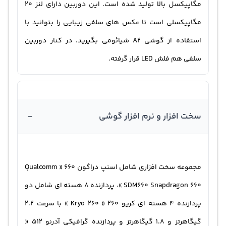
مگاپیکسل بالا تولید شده است. این دوربین دارای لنز 20
مگاپیکسلی است تا عکس های سلفی زیبایی را بتوانید با
استفاده از گوشی A2 شیائومی بگیرید.‌ در کنار دوربین
سلفی هم فلش LED قرار گرفته.
-
سخت افزار و نرم افزار گوشی
مجموعه سخت افزاری شامل اسنپ دراگون 660 « Qualcomm
SDM660 Snapdragon 660 »، پردازنده 8 هسته ای شامل دو
پردازنده 4 هسته ای کریو 260 « Kryo 260 » با سرعت 2.2
گیگاهرتز و 1.8 گیگاهرتز و پردازنده گرافیکی آدرنو 512 «