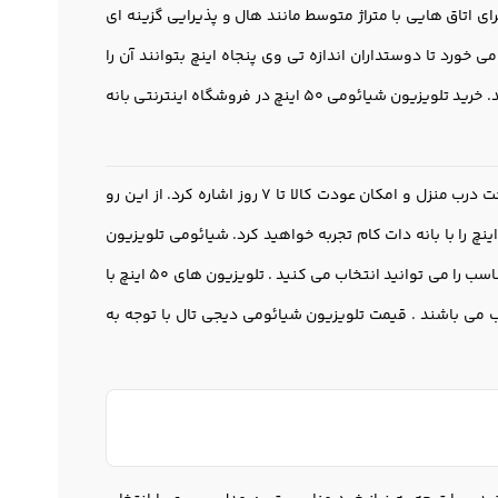
 و مناسب با نیاز خود گزینه مناسب را انتخاب کنید. تلویزیون شیائومی ۵۰ اینچ برای اتاق هایی با متراژ متوسط مانند هال و پذیرایی گزینه ای
های مختلف کمپانی xiaomi سایز 50 اینچ هم به چشم می خورد تا دوستداران اندازه تی وی پنجاه اینچ بتوانند آن را
خریداری کنند. شما می توایند به لیست خرید تلویزیون ۵۰ اینچ شیائومی دسترسی داشته باشید. خرید تلویزیون شیائومی ۵۰ اینچ در فروشگاه اینترنتی بانه
از جمله این سرویس ها و خدمات می توان به تضمین اصالت و سلامت کالا، ارسال سریع ، پرداخت درب منزل و امکان عودت کالا تا 7 روز اشاره کرد. از این رو
یائومی 4k و خرید تلویزیون شیائومی 50 اینچ را با بانه دات کام تجربه خواهید کرد. شیائومی تلویزيون
های خود را در اینچ و مدل های متفاوتی وارد بازار کرده است . با توجه به محیط مورد نظر اینچ مناسب را می توانید انتخاب می کنید . تلویزیون های 50 اینچ با
 می باشند . قیمت تلویزیون شیائومی دیجی تال با توجه به