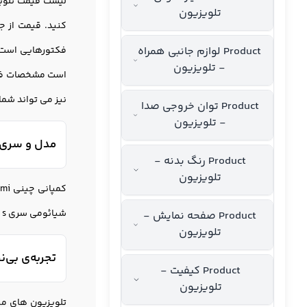
لیست
قیمت تلوی
تلویزیون
کنید. قیمت از ج
Product لوازم جانبی همراه
- تلویزیون
است مشخصات فنی مدل های مختلف سایز 50 اینچ ر
نیز می تواند شما را با مزایا و
Product توان خروجی صدا
- تلویزیون
مدل و سری 
Product رنگ بدنه -
تلویزیون
شیائومی سری p ، x ، sو a در بازار موجود است. سری p ، x و sسایز 50اینچ موجود است تا شما بتوانید مناسب ترین را انتخاب کنید.
Product صفحه نمایش -
تلویزیون
تجربه‌ی بی‌نظیر
Product کیفیت -
تلویزیون
تلویزیون