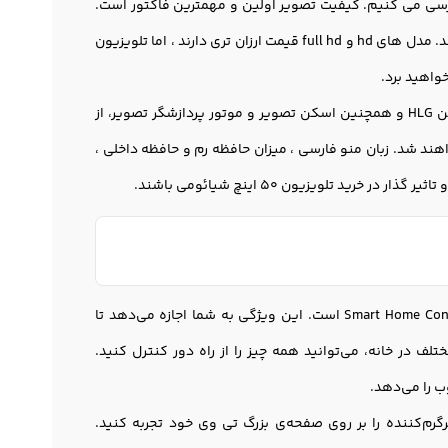
چ شیائومی تاثیر مستقیم دارد، بررسی می کنیم. کیفیت تصویر اولین و مهمترین فاکتور است.
جدیدترین تلویزیون شیائومی 50 inch با کیفیت تصویر hd ، full hd و 4k تولید و طراحی شده اند. مدل های hd و full hd قیمت ارزان تری دارند ، اما تلویزيون
فناوری افزایش کیفیت و شفافیت تضاد رنگ HDR10 و فناوری افزایش شفافیت تضاد نور روشن HLG و همچنین اسکن تصویر و موتور پردازشگر تصویر، از
 های مهم هستند که موجب افزایش کیفیت تصویر نمایشی بر روی صفحه ۵۰” خواهند شد. زبان منو فارسی ، میزان حافظه رم و حافظه داخلی ،
یکی از ویژگی‌های منحصر به فرد این تلویزيون ، پشتیبانی از اینترنت هوشمند اشیاء یا Smart Home Control است. این ویژگی به شما اجازه می‌دهد تا
تلف در خانه، می‌توانید همه چیز را از راه دور کنترل کنید.
و انواع محتواهای سرگرم‌کننده را بر روی صفحه‌ی بزرگ تی وی خود تجربه کنید.