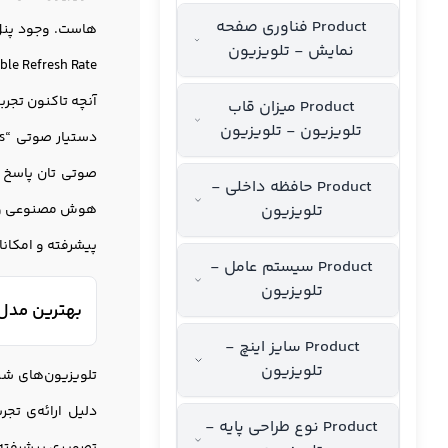
Product فناوری صفحه
نمایش - تلویزیون
آنچه تاکنون تجربه 
Product میزان قاب
تلویزیون - تلویزیون
صوتی تان پاسخ د
Product حافظه داخلی -
تلویزیون
هوش مصنوعی و دس
پیشرفته و امکانا
Product سیستم عامل -
تلویزیون
بهترین مدل تلویزیون 50 اینچ شیائومی با
Product سایز اینچ -
تلویزیون
دلیل ارائه‌ی تجر
Product نوع طراحی پایه -