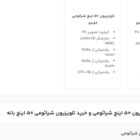
تلویزیون 50 اینچ شیائومی
L50M6-6AEU مدل 50
50A2
صفحه نمایش فورکی 4k
کیفیت تصویر 4K
نمایشگر Ultra HDبا
له
MEMC
پشتیبانی از Dolby
Vision
پشتیبانی از Dolby
Audio
پشتیبانی از DTS-HD
ئومی 50 اینچ بانه