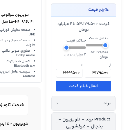
رنج قیمت
تلویزیون شیائومی
 P1
قیمت: ۵۳٬۱۷۹٬۵۰۰ تا 2 میلیارد
اینچ
تومان
UHD
حداقل قیمت:
سیستم صوتی دو کانا
حداکثر قیمت:
10 وات
فناوری صوتی دالبی
۵۳٬۱۷۹٬۵۰۰
2 میلیارد تومان
Dolby Audio
تومان
اتصال به بلوتوث
از:
تا:
Bluetooth 5.0
سیستم عامل اندروید
Android
اعمال فیلتر قیمت
برند
قیمت تلویزیون 50 اینچ شیائومی و خرید تلویزیون شیا
Product برند - تلویزیون -
تلویزیون 50 اینچ شیائومی
یخچال - ظرفشویی