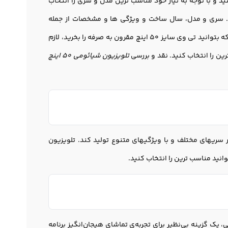
4s 50 و … را می توانید ببینید و با توجه به نیاز خود مناسب ترین مدل و سری را انتخاب
سری و مدل، سال ساخت و ویژگی ها و مشخصات از جمله
فکتورهایی است که بر روی قیمت تلویزیون شیائومی ۵۰ اینچ گلوبال تاثیر گذار است. برای اینکه بتوانید تی وی سایز ۵۰ اینچ مقرون به صرفه را بخرید، لازم
تلویزیون شیائومی ۵۰ اینچ
د را در سریهای مختلف و با ویژگیهای متنوع تولید کند. تلویزیون
 تصویر فول اچ دی و فورکی، یک گزینه بی‌نظیر برای تجربه‌ی تماشای هیجان‌انگیز برنامه