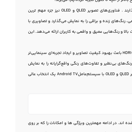
ر از آنچه تا کنون تجربه کرده‌ایم، می‌برند.
نمایشگر فورکی 4K با رزولوشن 3840×2160 پیکسل ،جزئیات را با دقت بالا به نمایش می‌گذارند . فناوری‌های تصویر QLED و OLED نیز جزء مهم ترین
، رنگ‌های زنده و براقی را به نمایش می‌گذارد و تصاویری با
 همچنین، فناوری اولد OLED که تصاویری با کنتراست بالا و رنگ‌هایی عمیق و واقعی به کاربران ارائه می‌دهد. این
همچنین، این تلویزیون‌ها با پشتیبانی از تکنولوژی‌های دالبی ویژن Dolby Vision و HDR10+؛HDR10 باعث بهبود کیفیت تصاویر و ایجاد تجربه‌ای سینمایی‌تر
نگ‌های بی‌نظیر و تفاوت‌های رنگی واقع‌گرایانه را به نمایش
می‌گذارند. در نتیجه، تلويزیون شیائومي با نمایشگر فورکی یا فول اچ دی و فناوری‌های تصویر QLED و OLED با سیستم‌عاملAndroid TV یک انتخاب عالی
نات متفاوتی تولید و طراحی شده اند. در ادامه مهمترین ویژگی ها و امکانات را که بر روی