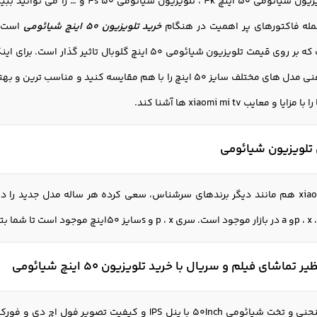
زیون شیائومی
50 اینچ 4k ، تلویزيون شیائومی 
مله فاکتورهای پر اهمیت در هنگام
خرید تلویزیون 50 اینچ شیائومی
است. 
ا با هم مقایسه کنید و مناسب ترین و بهترین را انتخاب کنید. نقد و بررسی
 معایب xiaomi mi tv ها آشنا کند.
تلویزیون شیائومی
کمپانی چینی xiaomi هم مانند دیگر برندهای سرشناس، سعی کرده هر ساله مدل جدی
 تماشای فیلم و سریال با خرید تلویزیون 50 اینچ شیائومی
های منحنی و تخت شیائومی 50Inch با پنل IPS و کیفیت