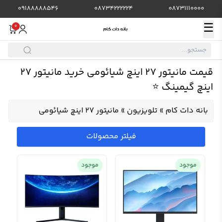
09188888546
08734222224
08731110000
☰
0
قیمت مانیتور 27 اینچ شیائومی خرید مانیتور 27
اینچ گیمینگ ⭐️
بانه دات کام
»
تلویزیون
»
مانیتور 27 اینچ شیائومی
فیلتر محصولات
موجود
موجود