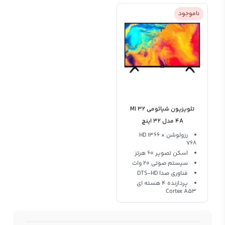
ناموجود
تلویزیون شیائومی MI 32
4A مدل 32 اینچ
رزولوشن HD 1366 ×
768
اسکن تصویر 60 هرتز
سیستم صوتی 20 وات
فناوری صدا DTS-HD
پردازنده 4 هسته ای
Cortex A53