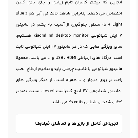
آنجایی که بیشتر کاربران تایم زیادی را برای بازی کردن
اختصاص می دهند. بنابراین شاهد حالت نور آبی کم « Blue
Light » به منظور جلوگیری از آسیب به چشم در مانیتور
27اینچ شیائومی xiaomi mi desktop monitor هستیم.
سایر ویژگی هایی که در هر مانیتور 27 اینچ شیائومی ثابت
است؛ درگاه های ارتباطی USB ، HDMI و … می باشد. معمولا
مانيتور شيائومي با قابلیت چرخش پایه و تنظیم ارتفاع، نصب
راحت بر روی دیوار و … همراه است. از دیگر ویژگی های
مانيتور شيائومي 27 اينچ کنتراست 1000:1 ، نسبت تصویر
16:9 و شدت روشنایی 400nits می باشد
تجربه‌ای کامل از بازی‌ها و تماشای فیلم‌ها