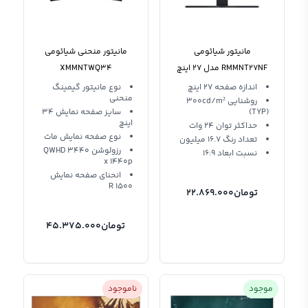
مانیتور شیائومی
مانیتور منحنی شیائومی
RMMNT27NF مدل 27 اینچ
XMMNTWQ34
هوشمند
اندازه صفحه 27 اینچ
نوع مانیتور گیمینگ
منحنی
روشنایی 300cd/m²
(TYP)
سایز صفحه نمایش 34
اینچ
حداکثر توان 24 وات
نوع صفحه نمایش مات
تعداد رنگ 16.7 میلیون
رزولوشن QWHD 3440
نسبت ابعاد 16:9
x 1440p
انحنای صفحه نمایش
1500 R
تومان
22.869.000
تومان
45.375.000
موجود
ناموجود