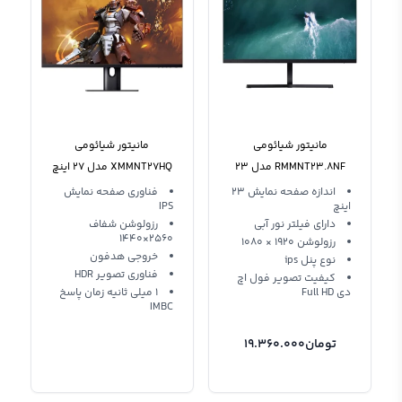
مانیتور شیائومی
مانیتور شیائومی
RMMNT23.8NF مدل 23
XMMNT27HQ مدل 27 اینچ
اینچ فول اچ دی
2k
اندازه صفحه نمایش 23
فناوری صفحه نمایش
اینچ
IPS
دارای فیلتر نور آبی
رزولوشن شفاف
2560×1440
رزولوشن 1920 × 1080
خروجی هدفون
نوع پنل ips
فناوری تصویر HDR
کیفیت تصویر فول اچ
دی Full HD
1 میلی ثانیه زمان پاسخ
IMBC
تومان
19.360.000