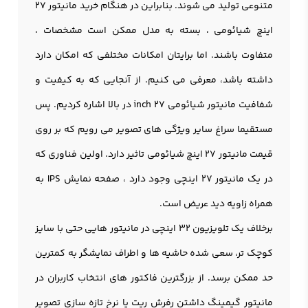
متنوعی تولید می شوند. بنابراین در هنگام خرید مانیتور 27
اینچ شیائومی ، بسته به مدل ممکن است مشخصات ،
متفاوت باشند. اما برایتان امکانات مختلفی که امکان دارد
داشته باشد، معرفی می کنیم. از آنجایی که به کیفیت و
شفافیت مانیتور شیائومی 27 inch در بالا اشاره کردیم. پس
مستقیما سراغ سایر ویژگی های تصویر می رویم که بر روی
قیمت مانیتور 27 اینچ شیائومی تاثیر دارد. اولین فناوری که
در یک مانيتور 27 اينچي وجود دارد ، صفحه نمایش IPS به
همراه زاویه دید عریض است.
برخلاف یک
تلویزیون
32 اينچي در مانيتور هایی حتی با سایز
کوچک تر، سعی شده حاشیه ها و اطراف نمایشگر به کمترین
حد ممکن برسد. از بزرگترین فاکتور های انتخاب کاربران در
مانيتور گیمینگ داشتن رفرش ریت یا نرخ تازه سازی تصویر