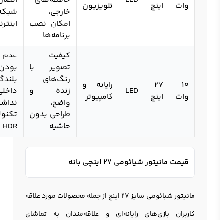
LED
حافظه‌های
اتصا
وات
اینچ
تلویزیون
خارجی،
شبکه‌
امکان نصب
اینترن
برنامه‌ها
کیفیت
عدم 
تصویر با
بودن
رنگ‌های
بلندگ
10
27
رایانه و
LED
زنده و
داخ
وات
اینچ
کامپیوتر
واضح،
نداشت
طراحی بدون
تکنول
حاشیه
HDR
قیمت مانیتور شیائومی 27 اینچی بانه
مانيتور شيائومي سایز 27 اينچ از جمله محصولات مورد علاقه
کاربران بازی‌های رایانه‌ای و علاقه‌مندان به تماشای