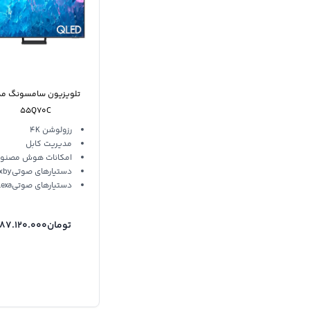
تلویزیون سامسونگ م
55Q70C
رزولوشن 4K
مدیریت کابل
امکانات هوش مصنو
دستیارهای صوتیBixby
دستیارهای صوتیAlexa
تومان
87.120.000