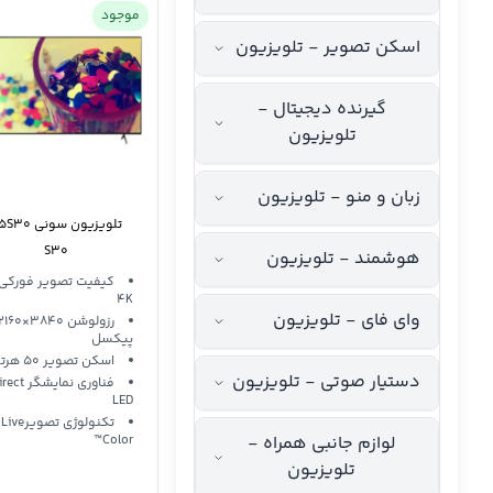
موجود
اسکن تصویر - تلویزیون
گیرنده دیجیتال -
تلویزیون
زبان و منو - تلویزیون
تلویزیون
S30
هوشمند - تلویزیون
کیفیت تصویر فورکی
4K
وای فای - تلویزیون
رزولوشن 3840×160
پیکسل
اسکن تصویر 50 هرتز
دستیار صوتی - تلویزیون
فناوری نمایشگر t
LED
تکنولوژی تصویرLive
لوازم جانبی همراه -
Color™
تلویزیون