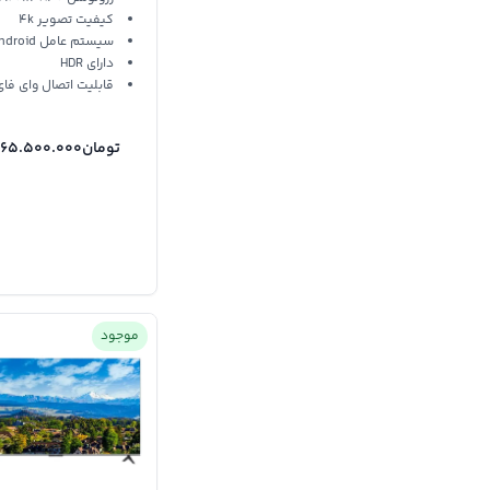
کیفیت تصویر 4k
سیستم عامل Android
دارای HDR
قابلیت اتصال وای فای
تومان
665.500.000
موجود