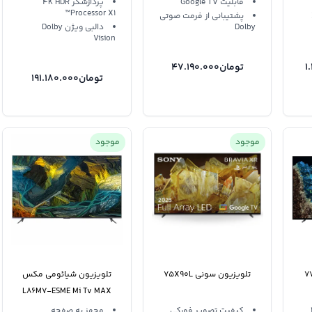
قابلیت Google TV
پردازشگر 4K HDR
Processor X1™
پشتیبانی از فرمت صوتی
Dolby
دالبی ویژن Dolby
Vision
1
تومان
47.190.000
تومان
191.180.000
موجود
موجود
تلویزیون سونی 75X90L
تلویزیون شیائومی مکس
L86M7-ESME Mi Tv MAX
86
کیفیت تصویر فورکی
مجهز به صفحه