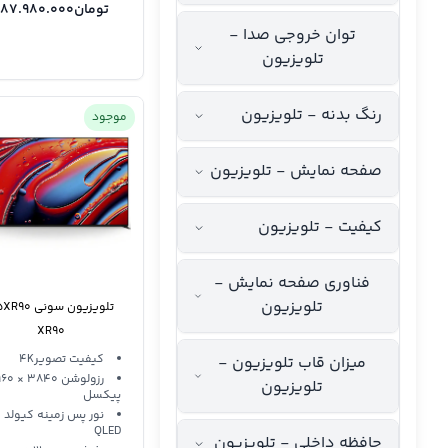
تومان
287.980.000
توان خروجی صدا -
تلویزیون
رنگ بدنه - تلویزیون
موجود
صفحه نمایش - تلویزیون
کیفیت - تلویزیون
فناوری صفحه نمایش -
تلویزیون
تلویز
XR90
کیفیت تصویر4K
میزان قاب تلویزیون -
رزولوشن 3840 
تلویزیون
پیکسل
نور پس زمینه کیولد
QLED
حافظه داخلی - تلویزیون