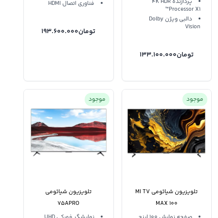
پردازنده 4K HDR
فناوری اتصال HDMI
Processor X1™
دالبی ویژن Dolby
Vision
تومان
193.600.000
تومان
133.100.000
موجود
موجود
تلویزیون شیائومی MI TV
تلویزیون شیائومی
75APRO
MAX 100
صفحه نمایش 100 اینچ
نمایشگر فورکی UHD