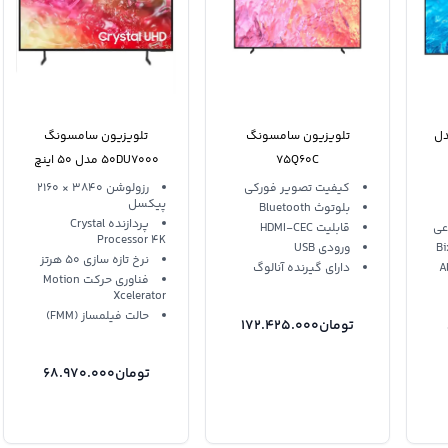
دل
تلویزیون سامسونگ
تلویزیون سامسونگ
75Q60C
50DU7000 مدل 50 اینچ
کیفیت تصویر فورکی
رزولوشن 3840 × 2160
پیکسل
بلوتوث Bluetooth
پردازنده Crystal
عی
قابلیت HDMI-CEC
Processor 4K
ورودی USB
نرخ تازه سازی 50 هرتز
دارای گیرنده آنالوگ
فناوری حرکت Motion
Xcelerator
حالت فیلمساز (FMM)
تومان
172.425.000
تومان
68.970.000