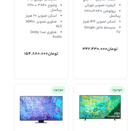
کیفیت تصویر فورکی
وضوح 3840 × 2160
پیکسل
رزولوشن 3840×2160
پیکسل
اسکن تصویر 60 هرتز
اسکن تصویر 144 هرتز
فناوری تصویر HDR10,
HLG
سیستم عامل Google
TV
فناوری صدا Dolby
Audio
تومان
342.430.000
تومان
154.880.000
موجود
موجود