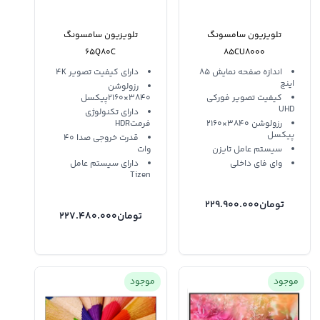
تلویزیون سامسونگ
تلویزیون سامسونگ
65Q80C
85CU8000
اندازه صفحه نمایش 85
دارای کیفیت تصویر 4K
اینچ
رزولوشن
کیفیت تصویر فورکی
3840×2160پیکسل
UHD
دارای تکنولوژی
رزولوشن 3840×2160
فرمتHDR
پیکسل
قدرت خروجی صدا 40
سیستم عامل تایزن
وات
وای فای داخلی
دارای سیستم عامل
Tizen
تومان
229.900.000
تومان
227.480.000
موجود
موجود