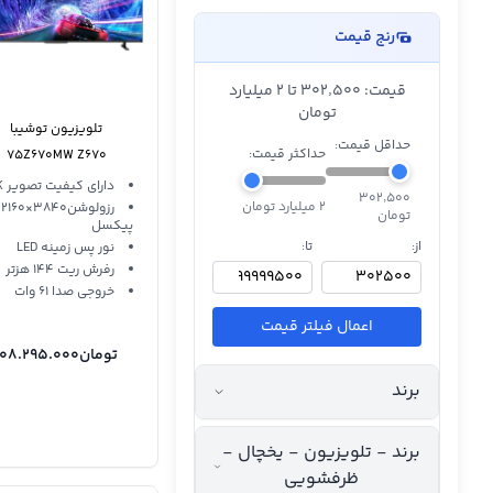
رنج قیمت
قیمت: ۳۰۲٬۵۰۰ تا 2 میلیارد
تومان
تلویزیون توشیبا
حداقل قیمت:
حداکثر قیمت:
75Z670MW Z670
دارای کیفیت تصویر 4K
۳۰۲٬۵۰۰
2 میلیارد تومان
رزولوشن3840×2160
تومان
پیکسل
از:
تا:
نور پس زمینه LED
رفرش ریت 144 هزتر
خروجی صدا 61 وات
اعمال فیلتر قیمت
تومان
108.295.000
برند
برند - تلویزیون - یخچال -
ظرفشویی