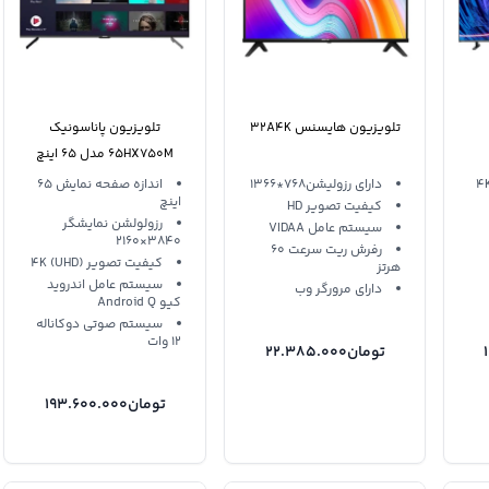
تلویزیون هایسنس 32A4K
تلویزیون پاناسونیک
65HX750M مدل 65 اینچ
فورکی
دارای رزولیشن768*1366
اندازه صفحه نمایش 65
اینچ
کیفیت تصویر HD
رزولولشن نمایشگر
سیستم عامل VIDAA
3840×2160
رفرش ريت سرعت 60
کیفیت تصویر 4K (UHD)
هرتز
سیستم عامل اندروید
دارای مرورگر وب
کیو Android Q
سیستم صوتی دوکاناله
12 وات
تومان
22.385.000
تومان
193.600.000