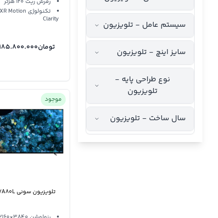
رفرش ریت 120 هزتر
تکنولوژی XR Motion
Clarity
سیستم عامل - تلویزیون
تومان
.185.800.000
سایز اینچ - تلویزیون
نوع طراحی پایه -
تلویزیون
موجود
سال ساخت - تلویزیون
تلویزیون سونی 77A80L
رزولوشن 3840×2160