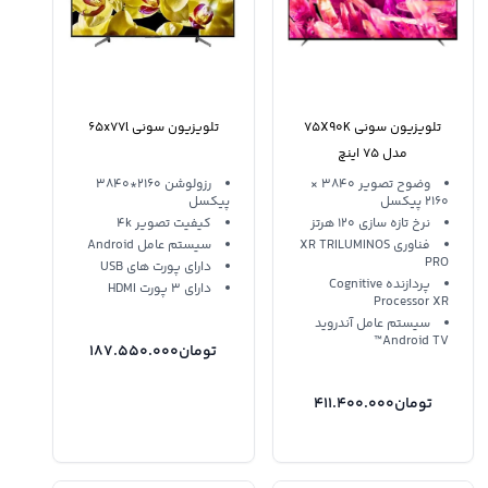
تلویزیون سونی 75X90K
تلویزیون سونی 65x77l
مدل 75 اینچ
وضوح تصویر 3840 ×
رزولوشن 2160*3840
2160 پیکسل
پیکسل
نرخ تازه سازی 120 هرتز
کیفیت تصویر 4k
فناوری XR TRILUMINOS
سیستم عامل Android
PRO
دارای پورت های USB
پردازنده Cognitive
دارای 3 پورت HDMI
Processor XR
سیستم عامل آندروید
Android TV™
تومان
187.550.000
تومان
411.400.000