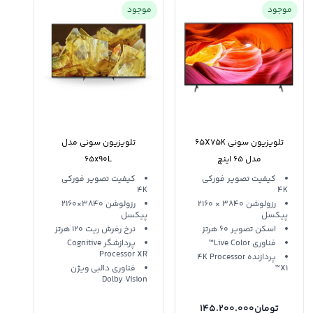
موجود
موجود
تلویزیون سونی 65X75K
تلویزیون سونی مدل
مدل 65 اینچ
65x90L
کیفیت تصویر فورکی
کیفیت تصویر فورکی
4K
4K
رزولوشن 3840 ‍× 2160
رزولوشن 3840×2160
پیکسل
پیکسل
اسکن تصویر 60 هرتز
نرخ رفرش ریت 120 هرتز
فناوری Live Color™
پردازشگر Cognitive
Processor XR
پردازنده 4K Processor
X1™
فناوری دالبی ویژن
Dolby Vision
تومان
145.200.000