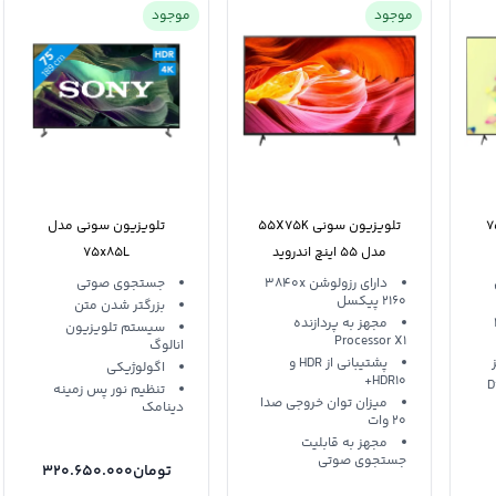
موجود
موجود
 سونی 75S30
تلویزیون سونی 55X75K
تلویزیون سونی مدل
مدل 55 اینچ اندروید
75x85L
دارای رزولوشن 3840x
جستجوی صوتی
2160 پیکسل
بزرگتر شدن متن
2
مجهز به پردازنده
سیستم تلویزیون
Processor X1
انالوگ
پشتیبانی از HDR و
اگولوژیکی
HDR10+
Direc
تنظیم نور پس زمینه
میزان توان خروجی صدا
دینامک
20 وات
مجهز به قابلیت
جستجوی صوتی
تومان
320.650.000