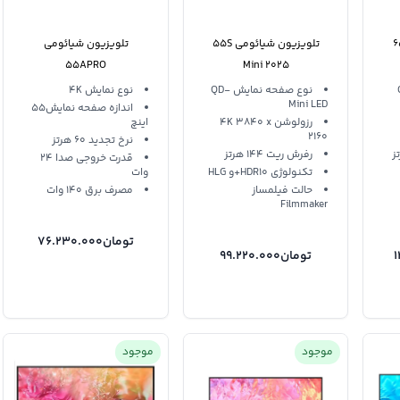
شیائومی 65S
تلویزیون شیائومی 55S
تلویزیون شیائومی
55APRO
Mini 2025
Q
نوع صفحه نمایش QD-
نوع نمایش 4K
Mini LED
اندازه صفحه نمایش55
رزولوشن 4K 3840 x
اینچ
2160
نرخ تجدید 60 هرتز
رفرش ریت 144 هرتز
قدرت خروجی صدا 24
تکنولوژی HDR10+و HLG
وات
حالت فیلمساز
مصرف برق 140 وات
Filmmaker
تومان
76.230.000
تومان
99.220.000
موجود
موجود