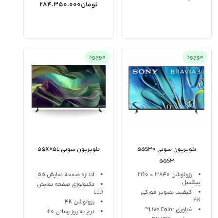
تومان
284.350.000
موجود
موجود
تلویزیون سونی 55S30
تلویزیون سونی 55X85L
55S3
رزولوشن 3840 × 2160
اندازه صفحه نمایش 55
پیکسل
تکنولوژی صفحه نمایش
کیفیت تصویر فورکی
LED
4K
رزولوشن 4K
فناوری Live Color™
نرخ به روز رسانی 120