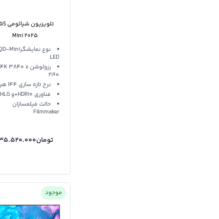
تلویزیون 
Mini 2025
نوع نمایشگرD-Mini
LED
رزولوشن 4K 3840 x
2160
نرخ تازه سازی 144 هرتز
فناوری HDR10+و HLG
حالت فیلمسازان
Filmmaker
تومان
135.520.000
موجود