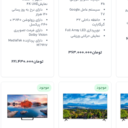
4k
نمایش4K UHD
سیستم عامل Google
دارای نرخ به روز رسانی
TV
120 هرتز
حافظه داخلی 32
دارای رزولوشن 3840 ×
گیگابایت
2160 پیکسل
نورپردازی Full Array LED
دارای فرمت تصویری
Dolby Vision
نمایش حرکتی ورزشی
دارای پردازنده MediaTek
MT9617
تومان
363.000.000
تومان
221.430.000
موجود
موجود