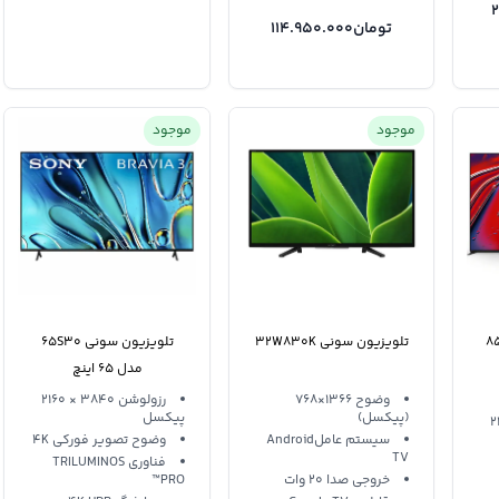
تومان
114.950.000
موجود
موجود
یون سونی 85XR90
تلویزیون سونی 32W830K
تلویزیون سونی 65S30
مدل 65 اینچ
وضوح 1366×768
رزولوشن 3840 × 2160
(پیکسل)
پیکسل
× 2160
سیستم عاملAndroid
وضوح تصویر فورکی 4K
TV
فناوری TRILUMINOS
خروجی صدا 20 وات
PRO™