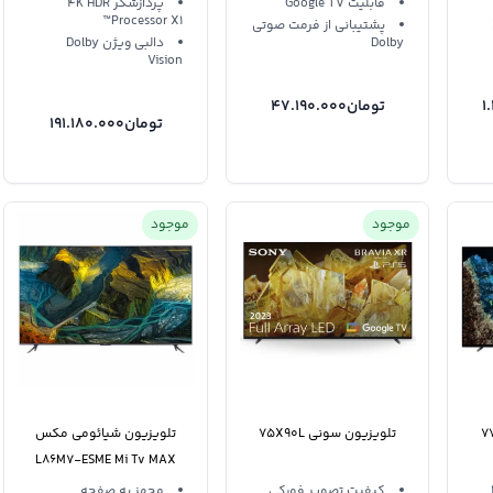
قابلیت Google TV
پردازشگر 4K HDR
Processor X1™
پشتیبانی از فرمت صوتی
Dolby
دالبی ویژن Dolby
Vision
1
تومان
47.190.000
تومان
191.180.000
موجود
موجود
تلویزیون سونی 75X90L
تلویزیون شیائومی مکس
L86M7-ESME Mi Tv MAX
86
کیفیت تصویر فورکی
مجهز به صفحه