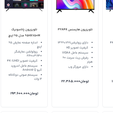
تلویزیون هایسنس 32A4K
تلویزیون پاناسونیک
65HX750M مدل 65 اینچ
فورکی
دارای رزولیشن768*1366
اندازه صفحه نمایش 65
اینچ
کیفیت تصویر HD
رزولولشن نمایشگر
سیستم عامل VIDAA
3840×2160
رفرش ريت سرعت 60
کیفیت تصویر 4K (UHD)
هرتز
سیستم عامل اندروید
دارای مرورگر وب
کیو Android Q
سیستم صوتی دوکاناله
12 وات
تومان
22.385.000
تومان
193.600.000