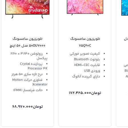
دل
تلویزیون سامسونگ
تلویزیون سامسونگ
75Q60C
50DU7000 مدل 50 اینچ
کیفیت تصویر فورکی
رزولوشن 3840 × 2160
پیکسل
بلوتوث Bluetooth
پردازنده Crystal
عی
قابلیت HDMI-CEC
Processor 4K
ورودی USB
نرخ تازه سازی 50 هرتز
دارای گیرنده آنالوگ
فناوری حرکت Motion
Xcelerator
حالت فیلمساز (FMM)
تومان
172.425.000
تومان
68.970.000