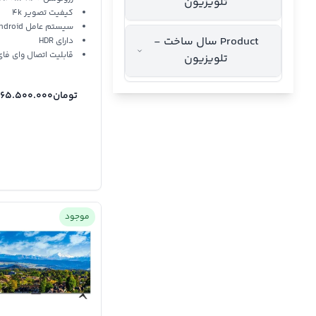
تلویزیون
کیفیت تصویر 4k
سیستم عامل Android
Product سال ساخت -
دارای HDR
قابلیت اتصال وای فای
تلویزیون
تومان
665.500.000
موجود