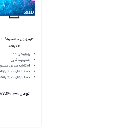
تلویزیون سامسونگ م
55Q70C
رزولوشن 4K
مدیریت کابل
امکانات هوش مصنو
دستیارهای صوتیBixby
دستیارهای صوتیAlexa
تومان
87.120.000