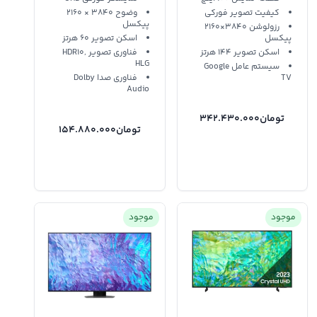
کیفیت تصویر فورکی
وضوح 3840 × 2160
پیکسل
رزولوشن 3840×2160
پیکسل
اسکن تصویر 60 هرتز
اسکن تصویر 144 هرتز
فناوری تصویر HDR10,
HLG
سیستم عامل Google
TV
فناوری صدا Dolby
Audio
تومان
342.430.000
تومان
154.880.000
موجود
موجود