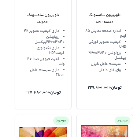
تلویزیون سامسونگ
تلویزیون سامسونگ
65Q80C
85CU8000
اندازه صفحه نمایش 85
دارای کیفیت تصویر 4K
اینچ
رزولوشن
کیفیت تصویر فورکی
3840×2160پیکسل
UHD
دارای تکنولوژی
رزولوشن 3840×2160
فرمتHDR
پیکسل
قدرت خروجی صدا 40
سیستم عامل تایزن
وات
وای فای داخلی
دارای سیستم عامل
Tizen
تومان
229.900.000
تومان
227.480.000
موجود
موجود