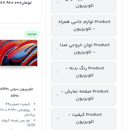
تومان
287.980.000
تلویزیون
Product لوازم جانبی همراه
- تلویزیون
موجود
Product توان خروجی صدا
- تلویزیون
Product رنگ بدنه -
تلویزیون
تلویز
Product صفحه نمایش -
XR90
تلویزیون
کیفیت تصویر4K
رزولوشن 3840 
Product کیفیت -
پیکسل
نور پس زمینه کیولد
تلویزیون
QLED