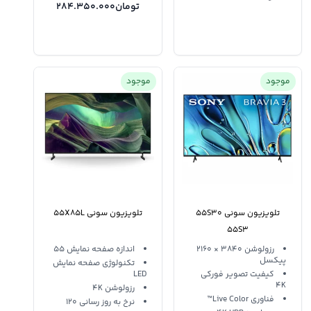
تومان
284.350.000
موجود
موجود
تلویزیون سونی 55S30
تلویزیون سونی 55X85L
55S3
رزولوشن 3840 × 2160
اندازه صفحه نمایش 55
پیکسل
تکنولوژی صفحه نمایش
کیفیت تصویر فورکی
LED
4K
رزولوشن 4K
فناوری Live Color™
نرخ به روز رسانی 120