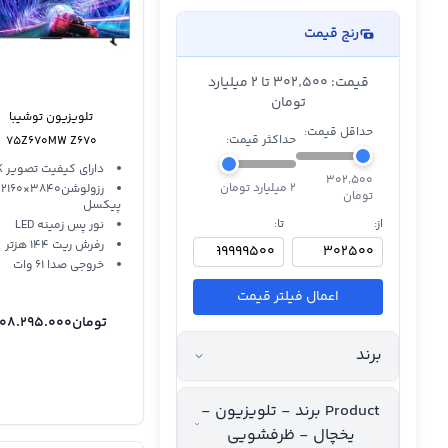
رنج قیمت
قیمت: ۳۰۲٬۵۰۰ تا 2 میلیارد
تومان
تلویزیون توشیبا
حداقل قیمت:
حداکثر قیمت:
75Z670MW Z670
دارای کیفیت تصویر 4K
۳۰۲٬۵۰۰
2 میلیارد تومان
رزولوشن3840×2160
تومان
پیکسل
از:
تا:
نور پس زمینه LED
رفرش ریت 144 هزتر
خروجی صدا 61 وات
اعمال فیلتر قیمت
تومان
108.295.000
برند
Product برند - تلویزیون -
یخچال - ظرفشویی