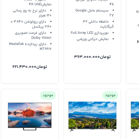
4k
نمایش4K UHD
سیستم عامل Google
دارای نرخ به روز رسانی
TV
120 هرتز
حافظه داخلی 32
دارای رزولوشن 3840 ×
گیگابایت
2160 پیکسل
نورپردازی Full Array LED
دارای فرمت تصویری
Dolby Vision
نمایش حرکتی ورزشی
دارای پردازنده MediaTek
MT9617
تومان
363.000.000
تومان
221.430.000
موجود
موجود