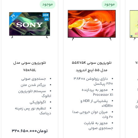
موجود
موجود
 سونی 75S30
تلویزیون سونی 55X75K
تلویزیون سونی مدل
مدل 55 اینچ اندروید
75x85L
دارای رزولوشن 3840x
جستجوی صوتی
2160 پیکسل
بزرگتر شدن متن
2
مجهز به پردازنده
سیستم تلویزیون
Processor X1
انالوگ
پشتیبانی از HDR و
اگولوژیکی
HDR10+
Direc
تنظیم نور پس زمینه
میزان توان خروجی صدا
دینامک
20 وات
مجهز به قابلیت
جستجوی صوتی
تومان
320.650.000