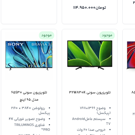
تومان
114.950.000
موجود
موجود
یون سونی 85XR90
تلویزیون سونی 32W830K
تلویزیون سونی 65S30
مدل 65 اینچ
وضوح 1366×768
رزولوشن 3840 × 2160
(پیکسل)
پیکسل
× 2160
سیستم عاملAndroid
وضوح تصویر فورکی 4K
TV
فناوری TRILUMINOS
خروجی صدا 20 وات
PRO™