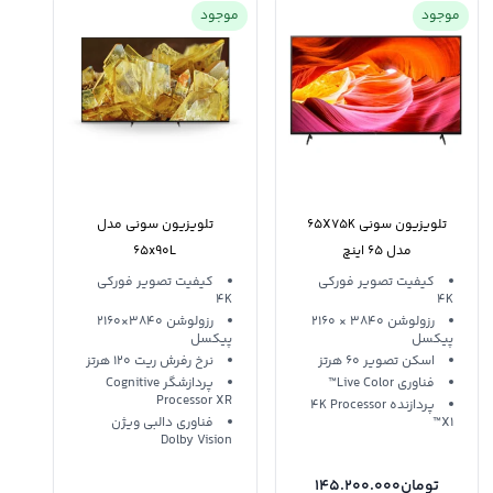
موجود
موجود
تلویزیون سونی 65X75K
تلویزیون سونی مدل
مدل 65 اینچ
65x90L
کیفیت تصویر فورکی
کیفیت تصویر فورکی
4K
4K
رزولوشن 3840 ‍× 2160
رزولوشن 3840×2160
پیکسل
پیکسل
اسکن تصویر 60 هرتز
نرخ رفرش ریت 120 هرتز
فناوری Live Color™
پردازشگر Cognitive
Processor XR
پردازنده 4K Processor
X1™
فناوری دالبی ویژن
Dolby Vision
تومان
145.200.000