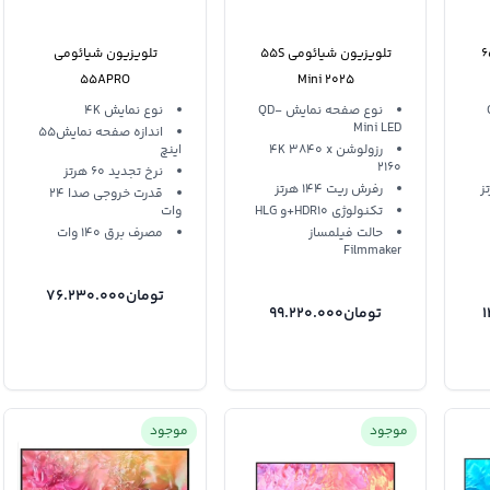
شیائومی 65S
تلویزیون شیائومی 55S
تلویزیون شیائومی
55APRO
Mini 2025
Q
نوع صفحه نمایش QD-
نوع نمایش 4K
Mini LED
اندازه صفحه نمایش55
رزولوشن 4K 3840 x
اینچ
2160
نرخ تجدید 60 هرتز
رفرش ریت 144 هرتز
قدرت خروجی صدا 24
تکنولوژی HDR10+و HLG
وات
حالت فیلمساز
مصرف برق 140 وات
Filmmaker
تومان
76.230.000
تومان
99.220.000
موجود
موجود