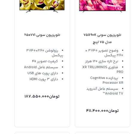
تلویزیون سونی 75X90K
تلویزیون سونی 65x77l
مدل 75 اینچ
وضوح تصویر 3840 ×
رزولوشن 2160*3840
2160 پیکسل
پیکسل
نرخ تازه سازی 120 هرتز
کیفیت تصویر 4k
فناوری XR TRILUMINOS
سیستم عامل Android
PRO
دارای پورت های USB
پردازنده Cognitive
دارای 3 پورت HDMI
Processor XR
سیستم عامل آندروید
Android TV™
تومان
187.550.000
تومان
411.400.000