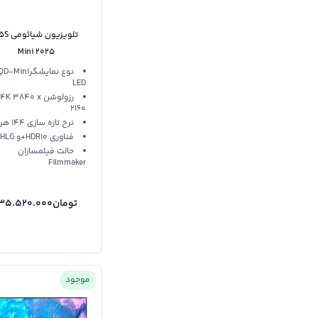
تلویزیون 
Mini 2025
نوع نمایشگرD-Mini
LED
رزولوشن 4K 3840 x
2160
نرخ تازه سازی 144 هرتز
فناوری HDR10+و HLG
حالت فیلمسازان
Filmmaker
تومان
135.520.000
موجود