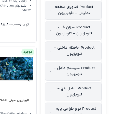
رفرش ریت 120 هزتر
تکنولوژی XR Motion
Product فناوری صفحه
Clarity
نمایش - تلویزیون
تومان
.185.800.000
Product میزان قاب
تلویزیون - تلویزیون
Product حافظه داخلی -
موجود
تلویزیون
Product سیستم عامل -
تلویزیون
Product سایز اینچ -
تلویزیون
تلویزیون سونی 77A80L
Product نوع طراحی پایه -
رزولوشن 3840×2160