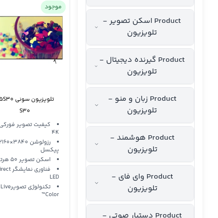
موجود
Product اسکن تصویر -
تلویزیون
Product گیرنده دیجیتال -
تلویزیون
Product زبان و منو -
تلویزیون
تلویزیون
S30
کیفیت تصویر فورکی
4K
Product هوشمند -
رزولوشن 3840×160
تلویزیون
پیکسل
اسکن تصویر 50 هرتز
فناوری نمایشگر t
Product وای فای -
LED
تلویزیون
تکنولوژی تصویرLive
Color™
Product دستیار صوتی -