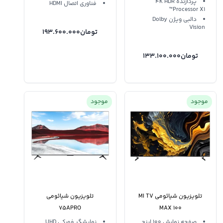
پردازنده 4K HDR
فناوری اتصال HDMI
Processor X1™
دالبی ویژن Dolby
Vision
تومان
193.600.000
تومان
133.100.000
موجود
موجود
تلویزیون شیائومی MI TV
تلویزیون شیائومی
75APRO
MAX 100
صفحه نمایش 100 اینچ
نمایشگر فورکی UHD