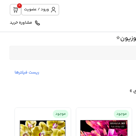
0
ورود / عضویت
مشاوره خرید
زیون⭐️
ریست فیلترها
 »
موجود
موجود