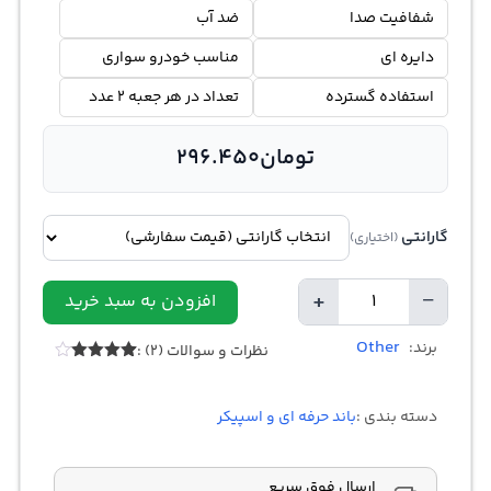
شفافیت صدا
ضد آب
دایره ای
مناسب خودرو سواری
استفاده گسترده
تعداد در هر جعبه 2 عدد
تومان
296.450
گارانتی
(اختیاری)
+
−
افزودن به سبد خرید
Quantity
Other
برند:
نظرات و سوالات (2) :
Rated
2
4.00
out
of 5
دسته بندی :
باند حرفه ای و اسپیکر
based
on
customer
ratings
ارسال فوق سریع