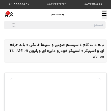
09188888546
08734222224
08731110000
☰
0
بانه دات کام
»
سیستم صوتی و سینما خانگی
»
باند حرفه
ای و اسپیکر
»
اسپیکر خودرو دایره ای ویلیون TS-A1610R
Welion