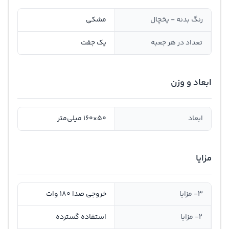
رنگ بدنه - یخچال
مشکی
تعداد در هر جعبه
یک جفت
ابعاد و وزن
ابعاد
50×160 میلی‌متر
مزایا
3- مزایا
خروجی صدا 180 وات
2- مزایا
استفاده گسترده