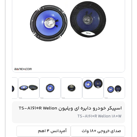
اسپیکر خودرو دایره ای ویلیون TS-A1610R Welion
TS-A1610R Welion 180W
صدای خروجی 180 وات
آمپدانس 4 اهم