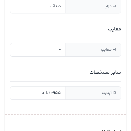
1- مزایا
ضدآب
معایب
1- معایب
-
سایر مشخصات
ID آپدیت
a-b20955