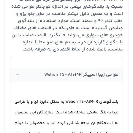
نسبت به بلندگوهای بیضی در اندازه کوچکتر طراحی شده
های مختلف ماشین از قبیل داشبورد جلو، روی درب ها یا روی
است و به همین دلیل بیشتر مناسب در های جلو پژو و
طاقچه ی عقب بکار برد.تجربه شنیدن موسیقی با کیفیت را با
عقب تندر 90 و سمند است. موارد استفاده از بلندگوی
ویلیون گسترده است به طوریکه در قسمت های مختلف
بلند گو Welion TS-A1610R داشته باشید.
خودرو های سواری می تواند جا بگیرد. قیمت مناسب این
بلندگو و کاربرد آن در سیستم های منوسط با اندازه
مناسب، باعث شده از لحاظ اقتصادی به صرفه باشد.
-
طراحی زیبا اسپیکر Welion TS-A1610R
بلندگوهای Welion TS-A1610R به شکل دایره ای و با طراحی
زیبا به رنگ مشکی ساخته شده است. سازندگان این محصول
به استحکام آن توجه شایانی کرده اند و محصولی با دوام