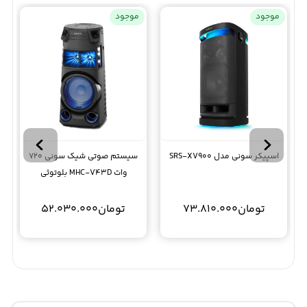
موجود
موجود
اسپیکر سونی مدل SRS-XV900
سیستم صوتی شیک سونی 720
وات MHC-V43D بلوتوثی
تومان
73.810.000
تومان
52.030.000