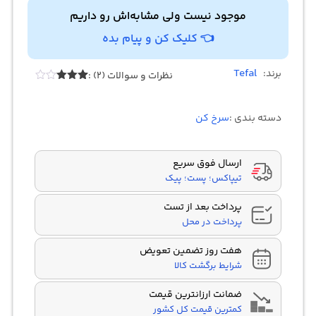
موجود نیست ولی مشابه‌اش رو داریم
👈 کلیک کن و پیام بده
Tefal
برند:
نظرات و سوالات (2) :
Rated
2
3.00
out of
دسته بندی :
سرخ کن
5
based
on
customer
ratings
ارسال فوق سریع
تیپاکس؛ پست؛ پیک
پرداخت بعد از تست
پرداخت در محل
هفت روز تضمین تعویض
شرایط برگشت کالا
ضمانت ارزانترین قیمت
کمترین قیمت کل کشور