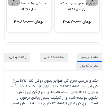
سرخ کن بدون روغن نینجا 5.2
سرخ کن دوقلو نینجا 7.6 لیتر
لیتر مدل AF160
مدل AF300
تومان
20.570.000
تومان
33.880.000
نقد و بررسی
مشخصات فنی
راهنمای خرید
نظرات کاربران
نقد و بررسی
سرخ کن
هواپز بدون روغن EY505D
سرخ
کن ایی وای505 «EY 505D» دارای ظرفیت 0.7 کیلو گرم
و توان 1400 واتی است، قابلمه ی سرخ کن از روکش
تفلون تولیده شده و از کیفیت بسیار زیادی برخوردار
است؛سرخ کن تفال EY 505D دارای صفحه نمایش لمسی