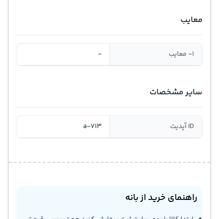
معایب
1- معایب
-
سایر مشخصات
ID آپدیت
a-713
راهنمای خرید از بانه