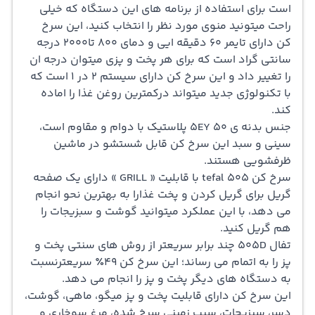
است برای استفاده از برنامه های این دستگاه که خیلی
راحت میتونید منوی مورد نظر را انتخاب کنید، این سرخ
کن دارای تایمر 60 دقیقه ایی و دمای 800 تا2000 درجه
سانتی گراد است که برای هر پخت و پزی میتوان درجه ان
را تغییر داد و این سرخ کن دارای سیستم 2 در 1 است که
با تکنولوژي جدید میتواند درکمترین روغن غذا را اماده
کند.
جنس بدنه ی 5EY 50 پلاستیک با دوام و مقاوم است،
سینی و سبد این سرخ کن قابل شستشو در ماشین
ظرفشویی هستند.
سرخ کن 505 tefal با قابلیت « GRILL » دارای یک صفحه
گریل برای گریل کردن و پخت غذارا به بهترین نحو انجام
می دهد، با این عملکرد میتوانید گوشت و سبزیجات را
هم گریل کنید.
تفال 505D چند برابر سریعتر از روش های سنتی پخت و
پز را به اتمام می رساند؛ این سرخ کن 49٪ سریعترنسبت
به دستگاه های دیگر پخت و پز را انجام می دهد.
این سرخ کن دارای قابلیت پخت و پز میگو، ماهی، گوشت،
دسر، سبزیجات، سیب زمینی سرخ شده، مرغ سوخاری و