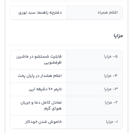
اقلام همراه
دفترچه راهنما, سبد توری
مزایا
5- مزایا
قابلیت شستشو در ماشین
ظرفشویی
4- مزایا
اعلام هشدار در پایان پخت
3- مزایا
تایمر 60 دقیقه ایی
2- مزایا
تعادل کامل دما و جریان
هوای گرم
1- مزایا
خاموش شدن خودکار