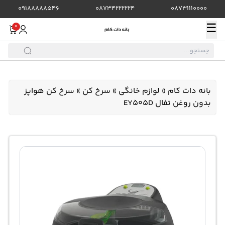
09188888546
08734222224
08731110000
☰
0
بانه دات کام
»
لوازم خانگی
»
سرخ کن
»
سرخ کن هواپز
بدون روغن تفال EY505D