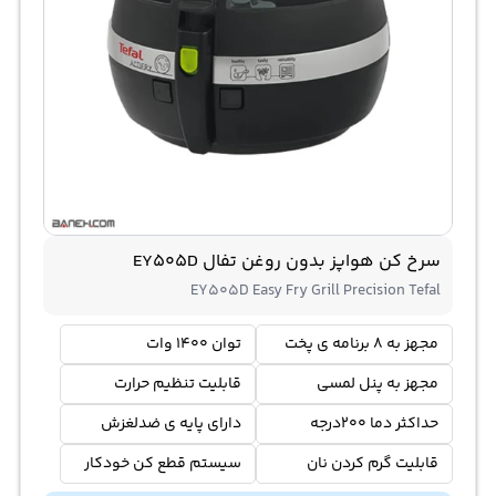
سرخ کن هواپز بدون روغن تفال EY505D
EY505D Easy Fry Grill Precision Tefal
مجهز به 8 برنامه ی پخت
توان 1400 وات
مجهز به پنل لمسی
قابلیت تنظیم حرارت
حداکثر دما 200درجه
دارای پایه ی ضدلغزش
قابلیت گرم کردن نان
سیستم قطع کن خودکار