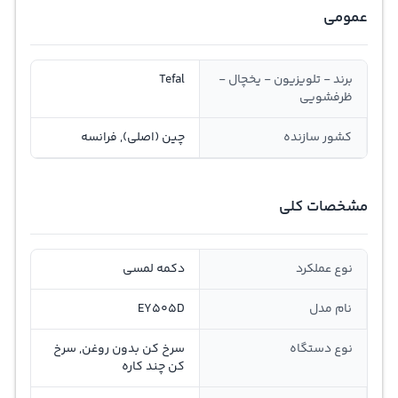
عمومی
برند - تلویزیون - یخچال -
Tefal
ظرفشویی
کشور سازنده
چین (اصلی), فرانسه
مشخصات کلی
نوع عملکرد
دکمه لمسی
نام مدل
EY505D
نوع دستگاه
سرخ کن بدون روغن, سرخ
کن چند کاره