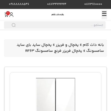
09188888546
08734222224
08731110000
☰
0
بانه دات کام
»
یخچال و فریزر
»
یخچال ساید بای ساید
سامسونگ
»
یخچال فریزر فرنچ سامسونگ RF63