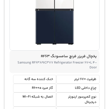
یخچال فریزر فرنچ سامسونگ RF63
Samsung RF63A91C377 Refrigerator Freezer 670L 4-
Door
ظرفیت 670 لیتر
خنک کننده سه گانه
چراغ داخلی LED
گاز مبرد R600a
نوع کمپرسور اینورتر
اتصال به شبکه Wi-Fi
دیجیتال