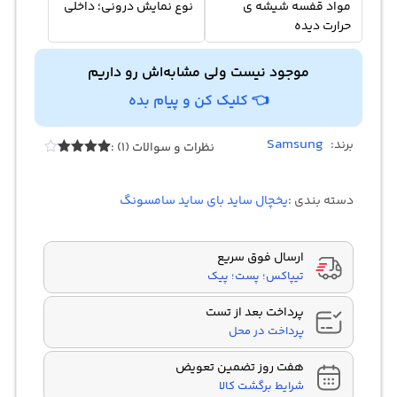
مواد قفسه شیشه ی
نوع نمایش درونی؛ داخلی
حرارت دیده
موجود نیست ولی مشابه‌اش رو داریم
👈 کلیک کن و پیام بده
Samsung
برند:
نظرات و سوالات (1) :
Rated
1
4.00
out
of 5
دسته بندی :
یخچال ساید بای ساید سامسونگ
based
on
customer
rating
ارسال فوق سریع
تیپاکس؛ پست؛ پیک
پرداخت بعد از تست
پرداخت در محل
هفت روز تضمین تعویض
شرایط برگشت کالا