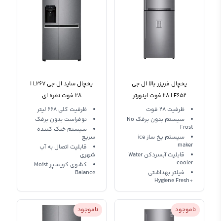
یخچال فریزر بالا ال جی
یخچال ساید ال جی L267 ا
F652 ا ۲۸ فوت اینورتر
۲۸ فوت نقره ای
ظرفیت 28 فوت
ظرفیت کلی 668 لیتر
سیستم بدون برفک No
نوفراست بدون برفک
Frost
سیستم خنک کننده
سیستم یخ ساز ice
سریع
maker
قابلیت اتصال به آب
قابلیت آبسردکن Water
شهری
cooler
کشوی کریسپر Moist
فیلتر بهداشتی
Balance
+Hygiene Fresh
ناموجود
ناموجود