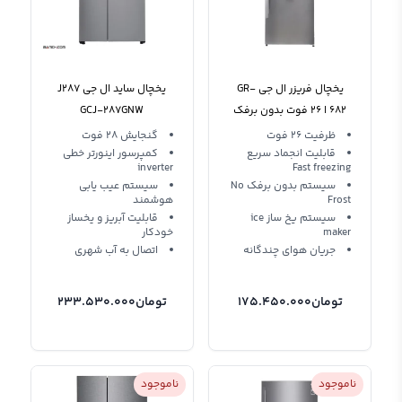
یخچال فریزر ال جی GR-
یخچال ساید ال جی J287
682 ا ۲۶ فوت بدون برفک
GCJ-287GNW
ظرفیت 26 فوت
گنجایش 28 فوت
قابلیت انجماد سریع
کمپرسور اینورتر خطی
inverter
Fast freezing
سیستم بدون برفک No
سیستم عیب یابی
Frost
هوشمند
سیستم یخ ساز ice
قابلیت آبریز و یخساز
maker
خودکار
جریان هوای چندگانه
اتصال به آب شهری
تومان
175.450.000
تومان
233.530.000
ناموجود
ناموجود