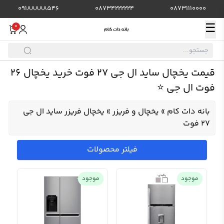
09188888546
08734222224
08731110000
☰
0
قیمت یخچال ساید ال جی 27 فوت خرید یخچال ۲۶
فوت ال جی ⭐️
بانه دات کام
»
یخچال و فریزر
»
یخچال فریزر ساید ال جی
27 فوت
فیلتر محصولات
موجود
موجود