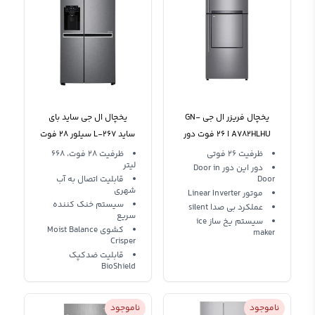
یخچال فریزر ال جی GN-
یخچال ال جی ساید بای
A782HLHU ا ۲۶ فوت دور
ساید L-267 سیلور 28 فوت
این دور
یخساز بدون برفک
ظرفیت 26 فوتی
ظرفیت 28 فوت، 668
لیتر
دور این دور Door in
Door
قابلیت اتصال به آب
شهری
موتور Linear Inverter
سیستم خنک کننده
عملکرد بی صدا silent
سریع
سیستم یخ ساز ice
کشوی Moist Balance
maker
Crisper
قابلیت ضدکپک
BioShield
ناموجود
ناموجود