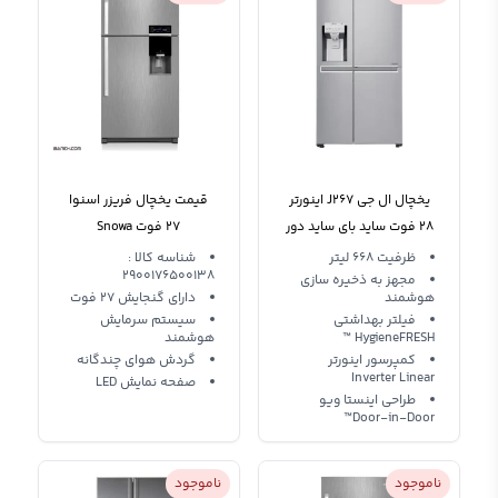
یخچال ال جی J267 اینورتر
قیمت یخچال فریزر اسنوا
28 فوت ساید بای ساید دور
27 فوت Snowa
این دور سه درب
Refrigerator S3-0271TI
ظرفیت 668 لیتر
شناسه کالا :
2900176500138
مجهز به ذخیره سازی
هوشمند
دارای گنجایش 27 فوت
فیلتر بهداشتی
سیستم سرمایش
HygieneFRESH ™
هوشمند
کمپرسور اینورتر
گردش هوای چندگانه
Inverter Linear
صفحه نمایش LED
طراحی اینستا ویو
Door-in-Door™
ناموجود
ناموجود