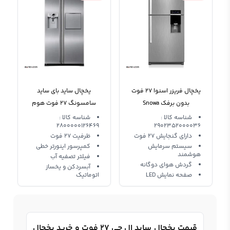
یخچال فریزر اسنوا 27 فوت
یخچال ساید بای ساید
بدون برفک Snowa
سامسونگ 27 فوت هوم
Refrigerator S3-0275TI
بار Samsung G26
شناسه کالا :
شناسه کالا :
2800000126469
2902352000036
دارای گنجایش 27 فوت
ظرفیت 27 فوت
سیستم سرمایش
کمپرسور اینورتر خطی
هوشمند
فیلتر تصفیه آب
گردش هوای دوگانه
آبسردکن و یخساز
صفحه نمایش LED
اتوماتیک
قیمت یخچال ساید ال جی 27 فوت و خرید یخچال