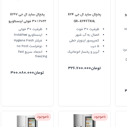
و
یخچال ساید ال جی X24
یخچال ساید ال جی X267
GR-X24FTKHL
2022 ا ۳۰ فوتی اینستاویو
In
ظرفیت 30 فوت
ظرفیت 30 فوتی
اتصال به آب شهر
اینستاویو InstaViwe
کمپرسور اینورتر خطی
فیلتر Hygiene Fresh
5 درب
نوفراست no frost
رد
آبریز و یخساز اتوماتیک
انجماد سریع Fast
freezing
Doo
تومان
326.700.000
تومان
300.080.000
4
ناموجود
ناموجود