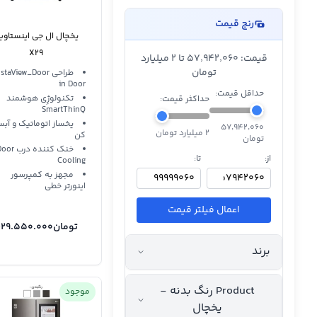
رنج قیمت
یخچال ال جی اینستاوی
X29
قیمت: ۵۷٬۹۴۲٬۰۶۰ تا 2 میلیارد
تومان
طراحی staView_Door
in Door
حداقل قیمت:
تکنولوژِی هوشمند
حداکثر قیمت:
SmartThinQ
یخساز اتوماتیک و آبس
۵۷٬۹۴۲٬۰۶۰
2 میلیارد تومان
کن
تومان
خنک کننده درب r
از:
تا:
Cooling
مجهز به کمپرسور
اینورتر خطی
اعمال فیلتر قیمت
تومان
29.550.000
برند
Product رنگ بدنه -
موجود
یخچال