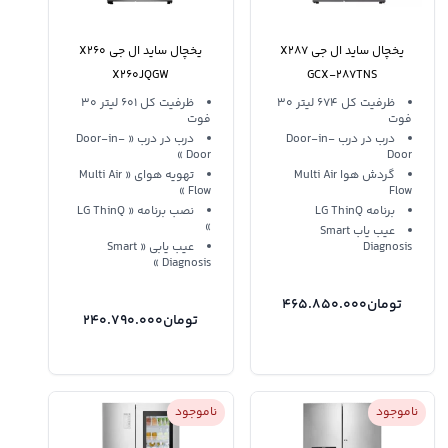
یخچال ساید ال جی X287
یخچال ساید ال جی X260
X260JQGW
GCX-287TNS
ظرفیت‌ کل‌‌ 674 لیتر 30
ظرفیت‌ کل‌‌ 601 لیتر 30
فوت
فوت
درب در درب Door-in-
درب در درب « Door-in-
Door »
Door
گردش هوا Multi Air
تهویه هوای « Multi Air
Flow »
Flow
برنامه LG ThinQ
نصب برنامه « LG ThinQ
»
عیب یاب Smart
Diagnosis
عیب یابی « Smart
Diagnosis »
تومان
465.850.000
تومان
240.790.000
ناموجود
ناموجود