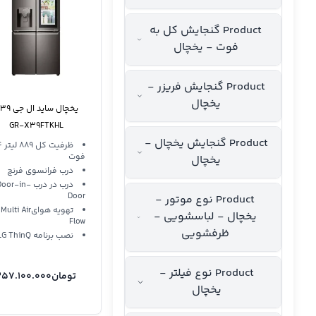
Product گنجایش کل به
فوت - یخچال
Product گنجایش فریزر -
یخچال
یخچال ساید ال
GR-X39FTKHL
Product گنجایش یخچال -
ظرفیت
فوت
یخچال
درب فرانسوی فرنچ
درب در درب Door-in
Door
Product نوع موتور -
تهویه هوایMulti Air
یخچال - لباسشویی -
Flow
ظرفشویی
نصب برنامه LG ThinQ
Product نوع فیلتر -
تومان
257.100.000
یخچال