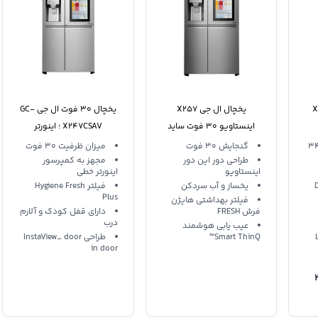
 جی X39
یخچال ال جی X257
یخچال 30 فوت ال جی GC-
اینستاویو 30 فوت ساید
X247CSAV ؛ اینورتر
بای ساید دور این دور اینورتر
اینستاویو
‌ کل‌‌ 889 لیتر 34
گنجایش 30 فوت
میزان ظرفیت 30 فوت
طراحی دور این دور
مجهز به کمپرسور
اینستاویو
اینورتر خطی
-
یخساز و آب سردکن
فیلتر Hygiene Fresh
Plus
فیلتر بهداشتی هایژن
فرش FRESH
دارای قفل کودک و آلارم
درب
عیب یابی هوشمند
Smart ThinQ™
طراحی InstaView_ door
in door