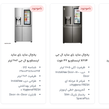
ناموجود
ناموجود
یخچال ساید بای ساید ال جی
یخچال ساید بای ساید
ساید
X274 اینستاویو 32 فوت
اینستاویو ال جی 602 لیتر
فک
دور این دور یخساز
LG SXI535NS InstaView
ظرفیت کلی 705 لیتر
شناسه کالا :
2900317800264
درب InstaView Door-in-
Door-in-Door
Door
ظرفیت 602 لیتر
فیلتر 5 مرحله ای
طراحی درب InstaView
Hygiene FRESH+
فیلتر بهداشتی
کمپرسور خطی اینورتر
HygieneFRESH +
یخساز باریک Slim
قابلیت Door-in-Door
SpacePlus