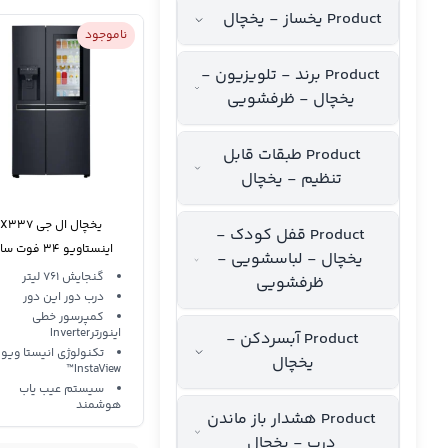
Product یخساز - یخچال
ناموجود
Product برند - تلویزیون -
یخچال - ظرفشویی
Product طبقات قابل
تنظیم - یخچال
یخچال ال جی X337
Product قفل کودک -
اینستاویو 34 فوت 
یخچال - لباسشویی -
بای ساید یخساز بدون بر
گنجایش 761 لیتر
ظرفشویی
درب دور این دور
کمپرسور خطی
اینورترInverter
Product آبسردکن -
تکنولوژی انیستا ویو
یخچال
InstaView™
سیستم عیب یاب
هوشمند
Product هشدار باز ماندن
درب - یخچال