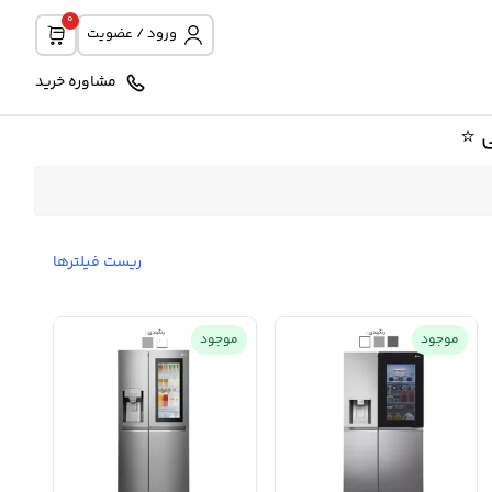
0
ورود / عضویت
مشاوره خرید
 ⭐️
ریست فیلترها
موجود
موجود