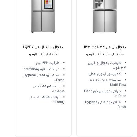
یخچال ال جی 34 فوت J33
یخچال ساید ال جی Q247 ا
ساید بای ساید اینستاویو
626 لیتر اینستاویو
یخساز
ظرفیت یخچال و فریزر
ظرفیت 626 لیتر
34 فوت
درب انیستاویوInstaView
کمپرسور اینورتر خطی
فیلتر بهداشتی Hygiene
سیستم خنک کننده
Fresh+
Multi Flow
سیستم تشخیص
طراحی دور این دور Door
هوشمند
In Door
برنامه هوشمند LG
فیلتر بهداشتی Hygiene
ThinQ™
Fresh