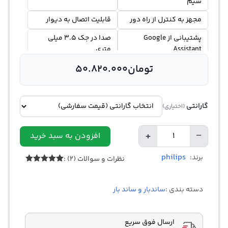
سیم
مجهز به کنترل از راه دور
قابلیت اتصال به دیوار
پشتیبانی از Google
صدا در جک 3.5 میلی
Assistant
متری
تومان
50.820.000
گارانتی
(اختیاری)
+
−
افزودن به سبد خرید
Quantity
philips
برند:
نظرات و سوالات (2) :
Rated
5.00
2
out of 5
based on
دسته بندی :
ساندبار و ساند بار
customer
ratings
ارسال فوق سریع