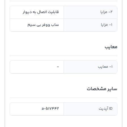
2- مزایا
قابلیت اتصال به دیوار
1- مزایا
ساب ووفر بی سیم
معایب
1- معایب
-
سایر مشخصات
ID آپدیت
a-b17442