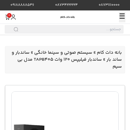
09188888546
08734222224
08731110000
☰
0
بانه دات کام
»
سیستم صوتی و سینما خانگی
»
ساندبار و
ساند بار
»
ساندبار فیلیپس 120 وات TAPB405 مدل بی
سیم