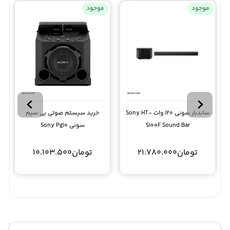
موجود
موجود
ساندبار سونی 120 وات Sony HT-
خرید سیستم صوتی بی سیم
S100F Sound Bar
سونی Sony Pg10
تومان
21.780.000
تومان
10.103.500