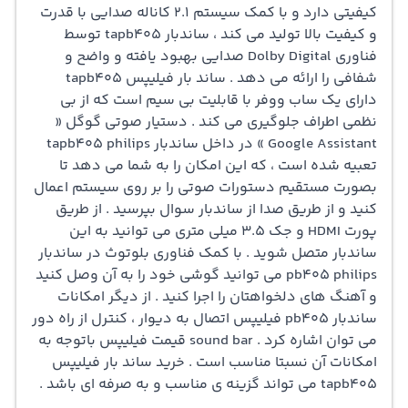
کیفیتی دارد و با کمک سیستم 2.1 کاناله صدایی با قدرت
و کیفیت بالا تولید می کند ،‌ ساندبار tapb405 توسط
فناوری Dolby Digital صدایی بهبود یافته و واضح و
شفافی را ارائه می دهد . ساند بار فیلیپس tapb405
دارای یک ساب ووفر با قابلیت بی سیم است که از بی
نظمی اطراف جلوگیری می کند . دستیار صوتی گوگل «
Google Assistant » در داخل ساندبار tapb405 philips
تعبیه شده است ، که این امکان را به شما می دهد تا
بصورت مستقیم دستورات صوتی را بر روی سیستم اعمال
کنید و از طریق صدا از ساندبار سوال بپرسید . از طریق
پورت HDMI و جک 3.5 میلی متری می توانید به این
ساندبار متصل شوید . با کمک فناوری بلوتوث در ساندبار
pb405 philips می توانید گوشی خود را به آن وصل کنید
و آهنگ های دلخواهتان را اجرا کنید . از دیگر امکانات
ساندبار pb405 فیلیپس اتصال به دیوار ، کنترل از راه دور
می توان اشاره کرد . sound bar قیمت فیلیپس باتوجه به
امکانات آن نسبتا مناسب است . خرید ساند بار فیلیپس
tapb405 می تواند گزینه ی مناسب و به صرفه ای باشد .