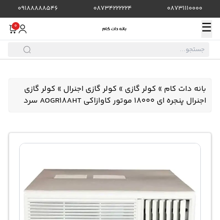
09188888546
08734222224
08731110000
☰
0
بانه دات کام
»
کولر گازی
»
کولر گازی اجنرال
»
کولر گازی
اجنرال پنجره ای 18000 موتور کاوازاکی AOGR18AHT سرد