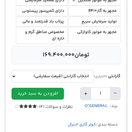
مجهز به موتور سنگین t3
دارای عملکرد سرمایشی
مجهز به گازR410
دارای کمپرسور پیستونی
تولید سرمایش سریع
پرتاب باد قدرتمند و عالی
مجهز به موتور کاوازکی
مخصوص مناطق گرم و
حاره ای
تومان
169.400.000
گارانتی
(اختیاری)
+
−
افزودن به سبد خرید
Quantity
O'GENERAL
برند:
نظرات و سوالات (4) :
Rated
4
4.00
out
of 5
دسته بندی :
کولر گازی اجنرال
based
on