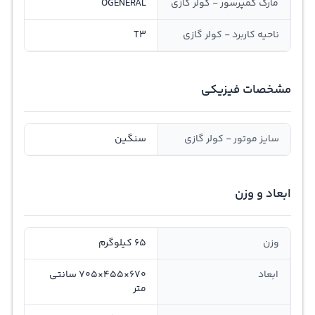
مارک کمپرسور - کولر گازی
OGENERAL
ناحیه کاربرد - کولر گازی
T3
مشخصات فیزیکی
سایز موتور - کولر گازی
سنگین
ابعاد و وزن
وزن
65 کیلوگرم
ابعاد
670×455×705 سانتی
متر