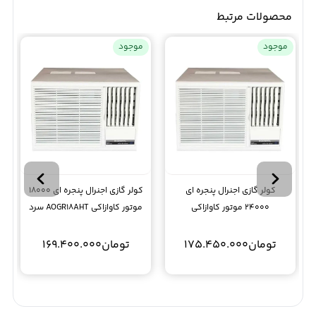
محصولات مرتبط
موجود
موجود
کولر گازی اجنرال پنجره ای
کولر گازی اجنرال پنجره ای 18000
24000 موتور کاوازاکی
موتور کاوازاکی AOGR18AHT سرد
AXGA24ADTR سرد
تومان
175.450.000
تومان
169.400.000