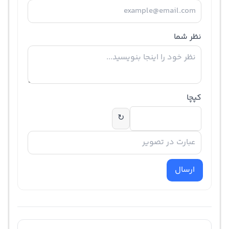
نظر شما
کپچا
↻
ارسال