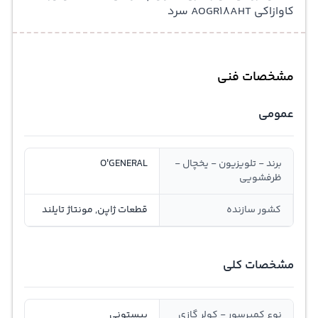
کاوازاکی AOGR18AHT سرد
مشخصات فنی
عمومی
برند - تلویزیون - یخچال -
O'GENERAL
ظرفشویی
کشور سازنده
قطعات ژاپن, مونتاژ تایلند
مشخصات کلی
نوع کمپرسور - کولر گازی
پیستونی