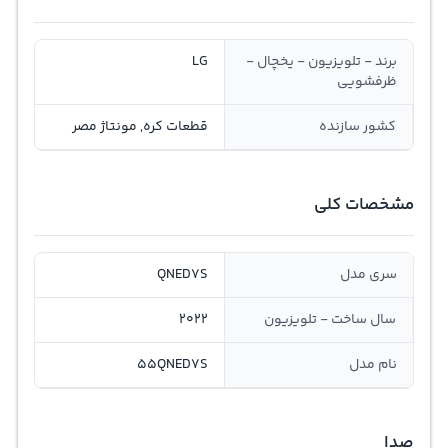
برند - تلویزیون - یخچال -
LG
ظرفشویی
کشور سازنده
قطعات کره, مونتاژ مصر
مشخصات کلی
سری مدل
QNED7S
سال ساخت - تلویزیون
2022
نام مدل
55QNED7S
صدا