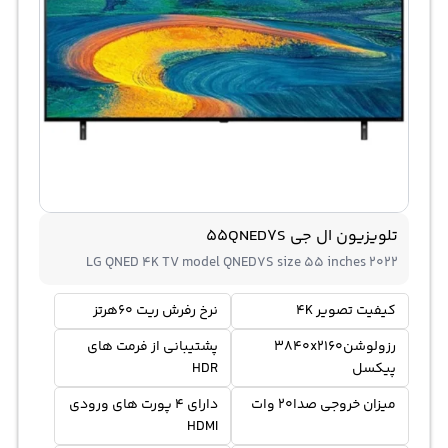
تلویزیون ال جی 55QNED7S
LG QNED 4K TV model QNED7S size 55 inches 2022
کیفیت تصویر 4K
نرخ رفرش ریت 60هرتز
رزولوشن3840x2160
پشتیبانی از فرمت های
پیکسل
HDR
میزان خروجی صدا20 وات
دارای 4 پورت های ورودی
HDMI