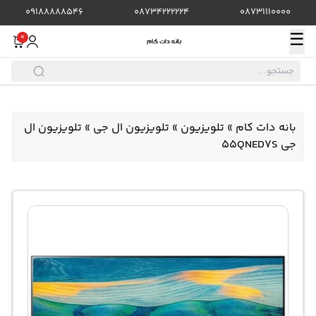
09188888546
08734222224
08731110000
☰
0
بانه دات کام
»
تلویزیون
»
تلویزیون ال جی
»
تلویزیون ال
جی 55QNED7S