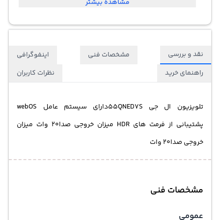
مشاهده بیشتر
نقد و بررسی
مشخصات فنی
اینفوگرافی
راهنمای خرید
نظرات کاربران
تلویزیون ال جی 55QNED7Sدارای سیستم عامل webOS
پشتیبانی از فرمت های HDR میزان خروجی صدا20 وات میزان
خروجی صدا20 وات
مشخصات فنی
عمومی