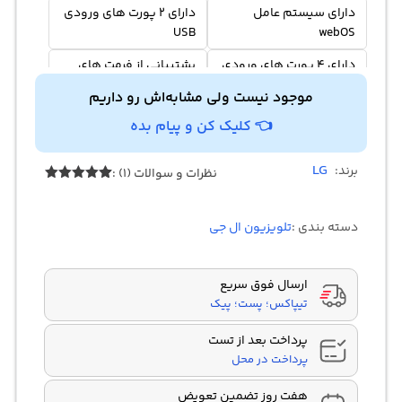
دارای سیستم عامل
دارای 2 پورت های ورودی
USB
webOS
دارای 4 پورت های ورودی
پشتیبانی از فرمت های
HDR
HDMI
موجود نیست ولی مشابه‌اش رو داریم
👈 کلیک کن و پیام بده
LG
برند:
نظرات و سوالات (1) :
Rated
5.00
1
out of 5
based on
دسته بندی :
تلویزیون ال جی
customer
rating
ارسال فوق سریع
تیپاکس؛ پست؛ پیک
پرداخت بعد از تست
پرداخت در محل
هفت روز تضمین تعویض