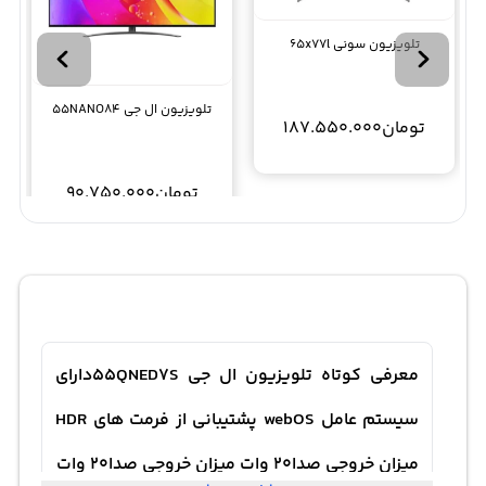
تلویزیون سونی 65x77l
تلویزیون ال جی 55NANO84
تومان
187.550.000
تومان
90.750.000
معرفی کوتاه تلویزیون ال جی 55QNED7Sدارای
سیستم عامل webOS پشتیبانی از فرمت های HDR
میزان خروجی صدا20 وات میزان خروجی صدا20 وات