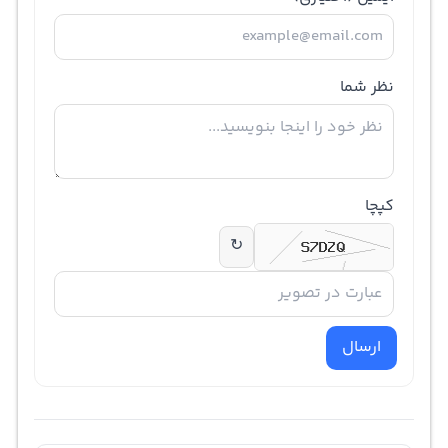
نظر شما
کپچا
↻
ارسال