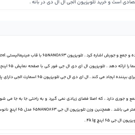
حاشیه های باریک و ظریف است ، که زاویه دید گسترده