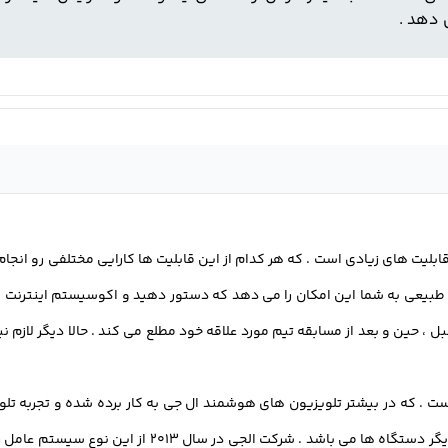
بیعی به شما این امکان را می دهد که دستور دهید و اکوسیستم اینترنت اشی
65 اینچ nanocell ، شما را از نتیجه قبل ، حین و بعد از مسابقه تیم مورد علاقه خود مطلع می کند
یزیون ۶۵ اینچ ال جی 4k lg دارای سیستم عامل webOS است . که در بیشتر تلویزیون‌ های هوشمند ال‌ جی به 
این سیستم عامل جست ‌وجوی محتوا ، مشاهده و ارتباط با دی