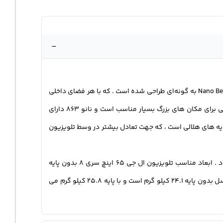
-
از مشخصات و امکانات تلویزیون ال جی می توان به ظاهر ساده و جمع و جورش اشاره کرد . تلویزیون 65NANO863 با قاب مینیمالیستی Nano Bezel به گونه‌ای طراحی شده است . که با هر فضای داخلی
متناسب باشد و لذت کاملی از تماشای محتوای مورد علاقه شما را ارائه دهد . تلویزیون ال ای دی ال جی فور کی با صفحه نمایش 65 اینچی برای مکان های بزرگ بسیار مناسب است و نانو 863 دارای
 ای را برای بیننده ایجاد می کند . ال ای دی ال جی تلویزیون ۶۵ اسمارت الجی دارای پایه های هلالی است ، که جهت تعادل بیشتر در وسط تلویزیون
تلویزیون ال جی نانوسل 65 اینچ nanocell ابعاد مناسب و جمع و جوری دارد ، که اصلا فضای زیادی نمی گیرد و به راحتی جا به جا می شود . ابعاد مناسب تلویزیون ال جی 65 اینچ سری 8 بدون پایه
1451×840×64 میلی متر است و با پایه 1451×910×324 میلی متر می باشد . همچنین وزن تلویزیون ال جی 65NANO863 مدل 65 اینچ نانوسل بدون پایه 24.1 کیلو گرم است و با پایه 25.8 کیلو گرم می