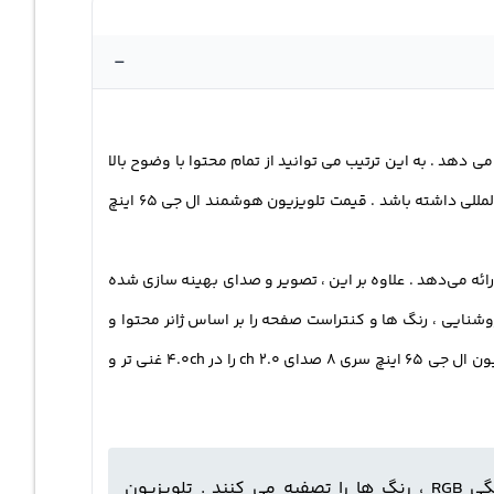
-
 از فرمت‌های اصلی HDR ، HLG ، HDR 10 کیفیت تصویر HDR فوق‌ العاده‌ای را ارائه می‌ دهد . به این ترتیب می‌ توانید از تمام محتوا با وضوح بالا
لذت ببرید . در این مدل تلویزیون ال جی وضوح واقعی 4K با فناوری NanoCell تکمیل می شود تا تجربه ای 4K فراتر از استاندارد های بین المللی داشته باشد . قیمت تلویزیون هوشمند ال جی 65 اینچ
ا ارائه می‌دهد . علاوه بر این ، تصویر و صدای بهینه‌ سازی شده‌
Dolby Vision IQ در نانو 863 ، عملکرد بهتری از HDR دارند و به‌ طور هوشمند روشنایی ، رنگ‌ ها و کنتراست صفحه را بر اساس ژانر محتوا و
شرایط نوری تنظیم می‌ کنند . دالبی اتموش Dolby Atmos برای حداکثر لذت بردن از همه محتوا ، لذت صوتی جامعی را ارائه می دهد . تلویزیون ال جی 65 اینچ سری 8 صدای 2.0 ch را در 4.0ch غنی تر و
تلویزیون ال جی nano863 از نانوذراتی استفاده می‌ کنند که با فیلتر کردن رنگ‌ های یکنواخت و افزایش طیف رنگی RGB ، رنگ‌ ها را تصفیه می‌ کنند . تلویزیون