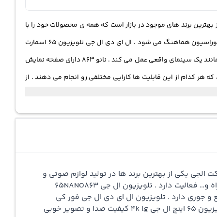
 لوازم ضروری و پر کاربرد خانه هستند ، که امروزه در مدل های مختلف با اینچ های متفاوت وارد بازار شده اند . الجی LG یکی از بهترین برند های موجود در بازار است که همه ی محصولات خود را با
کیفیت عالی تولید می کند . تلویزیون 65NANO863 یکی از تولیدات این کمپانی است ، که با ظاهری ساده و شیک طراحی شده و با همه جور دکوراسیون هماهنگ می شود . ال ای دی ال جی تلویزیون ۶۵ اسمارت
الجی ابعاد مناسبی دارد . که اصلا فضای زیادی نمی گیرد و به راحتی جا به جا می شود . lg 65nano863 کیفیت صدا و تصویر خیلی خوبی دارد ، که مانند یک سینمای واقعی عمل می کند . نانو 863 دارای صفحه نمایش
ه هر کدام از این قابلیت ها کارایی مختلفی رو انجام می دهند . از
امکانات و قابلیت های تلویزیون ال جی nano863 می توان به اندازه صفحه نمایش 65 اینچ و اسپیکر دو کاناله 20 واتی ، پشتیبانی از قابلیت HDR10 و پشتیبانی از قابلیت HLG Pro ، سیستم عامل webOS و مرورگر
ت Web browser ، قابلیت اتصال به بلوتوث Bluetooth و قابلیت اتصال به وای فای WiFi ، دارای 4 عدد پورت HDMI و دارای 2 عدد پورت USB و... اشاره کرد . در ادامه ی همین بحث بیشتر در مورد تلویزیون ال جی
کنیم . شرکت الجی یکی از بهترین برند ها در تولید لوازم صوتی و
تصویری و لوازم خانگی است . کمپانی LG در زمینه ها مختلفی از جمله تلویزیون ها ، تبلت ، لوازم خانگی ، لپ تاپ ، تلفن همراه و… فعالیت دارد . تلویزیون ال جی 65NANO863
و جوری دارد . تلویزیون ال ای دی ال جی فور کی
دارای صفحه نمایش 65 اینچی است . این تلویزیون ال جی نانوسل 65 اینچ nanocell امکانات و قابلیت های زیادی دارد . تلویزیون ۶۵ اینچ ال جی 4k lg کیفیت صدا و تصویر خوبی