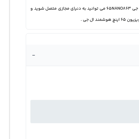
Web browser است ، که دیگر از تلویزیون های خود فقط برای دیدن فیلم و سریال ها استفاده نکنید ! به کمک مرورگر اینترنت تلویزیون ال جی 65NANO863 می توانید به دنیای مجازی متصل شوید و
-