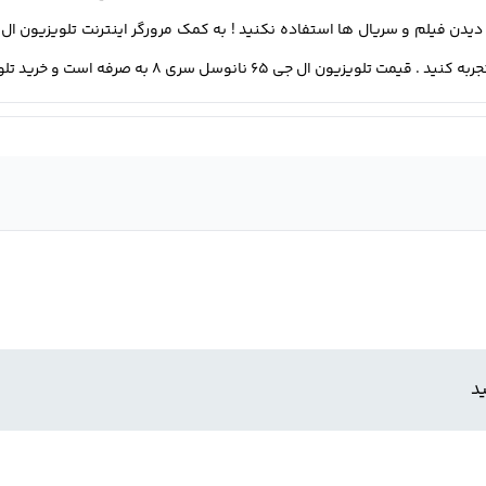
سری 8 به صرفه است و خرید تلویزیون 65 اینچ هوشمند ال جی .
د