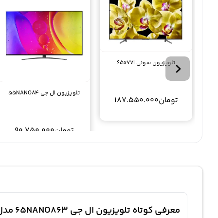
تلویزیون سونی 65x77l
تلویزیون ال جی 55NANO84
تومان
187.550.000
تومان
90.750.000
معرفی کوتاه تلویزیون ال جی 65NANO863 مدل 65 اینچ نانوسل