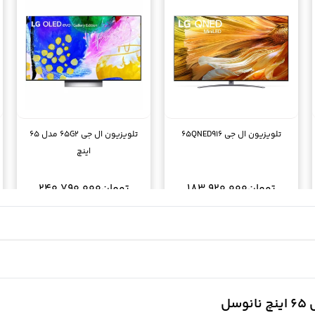
تلویزیون ال جی 65QNED916
تلویزیون ال جی 65G2 مدل 65
اینچ
تومان
183.920.000
تومان
240.790.000