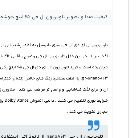
کیفیت صدا و تصویر تلویزیون ال جی ۶۵ اینچ هوشمند
میان رده است و خرید تلویزیون ال ای دی ال جی ۶۵ اینچ یکی از گزینه های مناسب است .
lg 65nano863 به لطف عملکرد رنگ‌ های خالص زنده 
مجازی تقویت می کند .