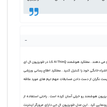
-
تلویزیون ال جی 65NANO863 مدل 65 اینچ دارای امکانات و قابلیت های زیادی است . که هر کدام از این قابلیت ها کارایی مختلفی رو انجام می دهند . عملکرد هوشمند LG AI ThinQ در تلویزیون ال ای
اء خانگی خود را کنترل کنید . عملکرد اطلاع رسانی ورزشی
 . حالا دیگر لازم نیست نگران از دست دادن مسابقات مهم تیم های مورد علاقه
کار برده شده و تجربه تلویزیون هوشمند رو خیلی آسان کرده است . راحتی استفاده از
گر دستگاه‌ ها می باشد . شرکت الجی در سال 2013 از این نوع سیستم عامل رونمایی کرد . این مدل تلویزیون ال جی دارای مرورگر اینترنت