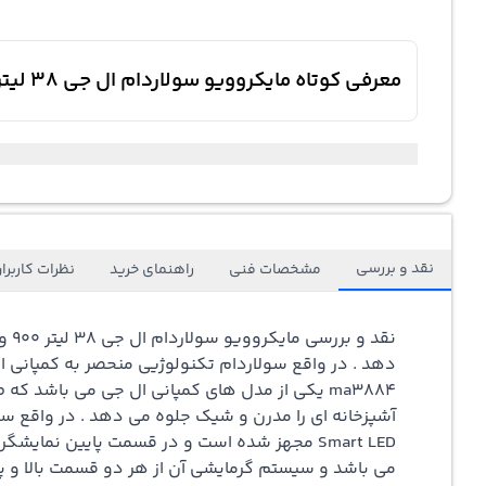
معرفی کوتاه مایکروویو سولاردام ال جی 38 لیتر 900 وات MA3884 سیستم گرمایشی از بالا و پایین با 4 برنامه یخ زادیی اتوماتیک
نقد و بررسی
مشخصات فنی
راهنمای خرید
نظرات کاربرا
نقد و بررسی
مایکروویو
سولاردام
ال جی 38 لیتر 900 وات MA3884
دهد . در واقع سولاردام تکنولوژیی منحصر به کمپانی ا
ma3884 یکی از مدل های کمپانی ال جی می باشد 