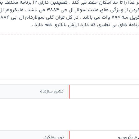
کشور سازنده
 مایکروویو
نوع عملکرد