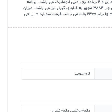
کدام از این برنامه ها ویتامین ها و ارزش های موجود در غذا را تا حد امکان حفظ می کند . همچنین دارای 12 برنامه مختلف بخارپز و 4 برنامه یخ زادیی اتوماتیک می باشد . برنامه
شروع به کار سریع و برشته کردن با حالت زغالی و سرخ کردن از ویژگی های مثبت سولار ال جی ۳۸۸۴ می باشد . مایکروفر ال جی 3884 مجهز به فناوری گریل نیز می باشد . میزان
توان گریل یک آن برابر 1600 وات ، گریل دو 1100 وات و گریل سه 700 وات می باشد . در کل توان کلی سولاردام ال جی lg 3884 برابر 2300 وات می باشد. قیمت سولاردام ال جی
کره جنوبی
دکمه چرخشی, دکمه فشاری