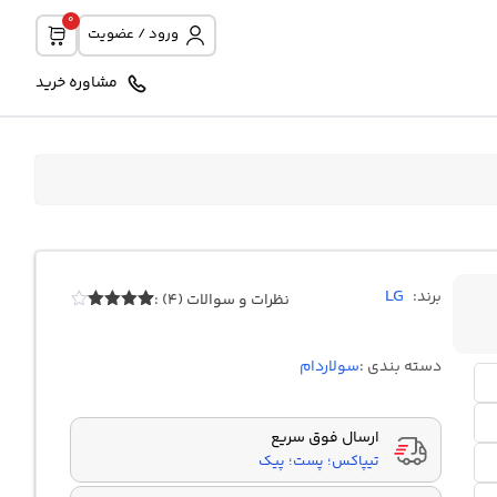
0
ورود / عضویت
مشاوره خرید
LG
برند:
نظرات و سوالات (4) :
Rated
4
4.00
out
of 5
دسته بندی :
سولاردام
based
on
customer
ratings
ارسال فوق سریع
تیپاکس؛ پست؛ پیک