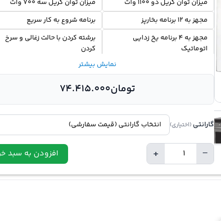
میزان توان گریل دو 1100 وات
میزان توان گریل سه 700 وات
مجهز به 12 برنامه بخارپز
برنامه شروع به کار سریع
مجهز به 4 برنامه یخ زدایی
برشته کردن با حالت زغالی و سرخ
اتوماتیک
کردن
نمایش بیشتر
تومان
74.415.000
گارانتی
(اختیاری)
+
−
افزودن به سبد خر
Quantity