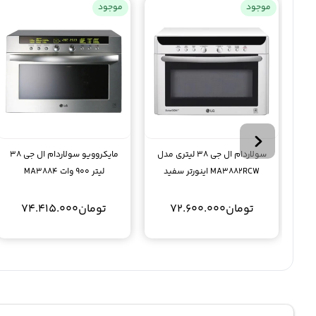
موجود
موجود
سولاردام ال جی 38 لیتری مدل
مایکروویو سولاردام ال جی 38
MA3882RCW اینورتر سفید
لیتر 900 وات MA3884
تومان
72.600.000
تومان
74.415.000