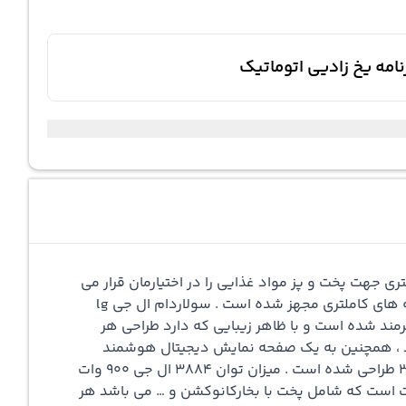
جهت پخت و پز مواد غذایی را در اختیارمان قرار می
به برنامه های کاملتری مجهز شده است . سولاردام ال جی lg
هرمند شده است و با ظاهر زیبایی که دارد طراحی هر
ی دهد . در واقع سولاردام ال جی 3884 دارای ظرفیت 38 لیتر و توان 900 وات می باشد ، همچنین به یک صفحه نمایش دیجیتال هوشمند
Smart LED مجهز شده است و در قسمت پایین نمایشگر دکمه های کنترلی جهت کنترل تنظیمات سولاردام ال جی مدل 3884 طراحی شده است . میزان توان 3884 ال جی 900 وات
بالا و پایین است . سولاردم ال جی مدل 3884 دارای 5 سطح تنظیمات قدرت است که شامل پخت با بخارکانوکشن و … می باشد هر