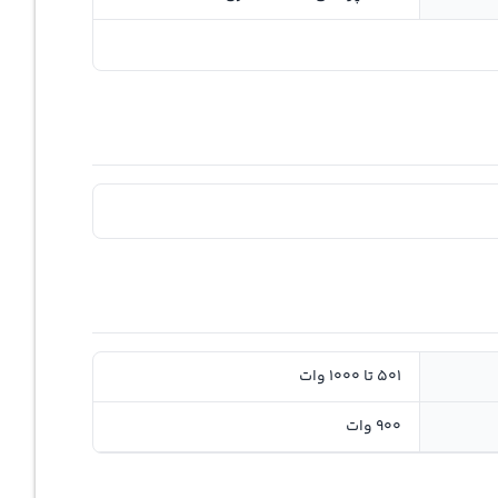
501 تا 1000 وات
900 وات