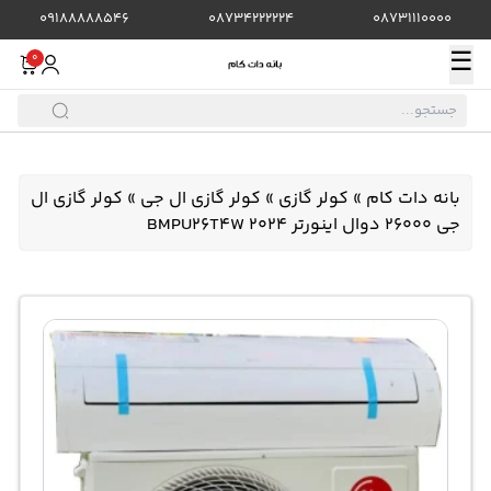
09188888546
08734222224
08731110000
☰
0
بانه دات کام
»
کولر گازی
»
کولر گازی ال جی
»
کولر گازی ال
جی 26000 دوال اینورتر BMPU26T4W 2024