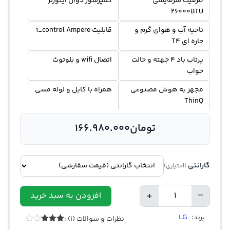
ظرفیت سرمایشی
کمپرسور دوال اینورتر
26000BTU
ناحیه آب و هوای گرم و
قابلیت i_control Ampere
حاره ای T4
پرتاب باد 4 جهته و حالت
اتصال wifi و بلوتوث
خواب
مجهز به هوش مصنوعی
همراه با کابل و لوله مسی
ThinQ
تومان
166.980.000
گارانتی
(اختیاری)
+
−
افزودن به سبد خرید
Quantity
LG
برند:
نظرات و سوالات (1) :
Rated
1