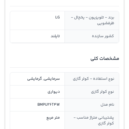
برند - تلویزیون - یخچال -
LG
ظرفشویی
کشور سازنده
تایلند
مشخصات کلی
نوع استفاده - کولر گازی
سرمایشی, گرمایشی
نوع کولر گازی
دیواری
نام مدل
BMPU26T4W
پشتیبانی متراژ مناسب -
متر مربع
کولر گازی