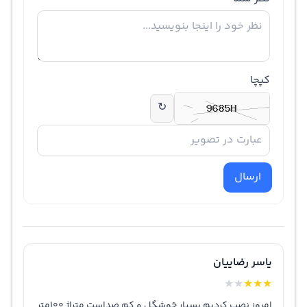
کپچا
↻
ارسال
یاسر رضاییان
★
★
★
★
★
امروز نصب کردیم بسیار خوشگل و کم صداست متراژ 100متر