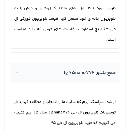
طریق پورت USB ابزار های مانند کابل،هارد و فلش را به
تلویزیون خانه ی خود متصل کرد. قیمت تلویزیون فورکی ال
جی 65 اینچ اسمارت با قابلیت های خوبی که دارد مناسب
است .
-
جمع بندی lg 65nano776
از شما سپاسگذاریم که سایت ما را انتخاب و مطالعه کردید ؛از
توضیحات تلویزیون ال جی 65nano776 مدل 65 اینچ نتیجه
می گیریم که خرید تلویزیون ال جی ۶۵