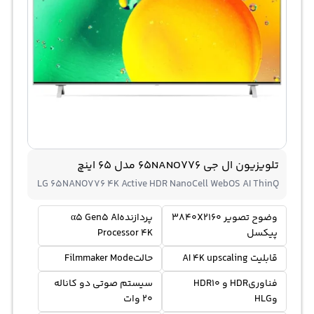
تلویزیون ال جی 65NANO776 مدل 65 اینچ
LG 65NANO776 4K Active HDR NanoCell WebOS AI ThinQ
وضوح تصویر 3840X2160
پردازندهα5 Gen5 AI
پیکسل
Processor 4K
قابلیت AI 4K upscaling
حالتFilmmaker Mode
فناوریHDR و HDR10
سیستم صوتی دو کاناله
وHLG
20 وات