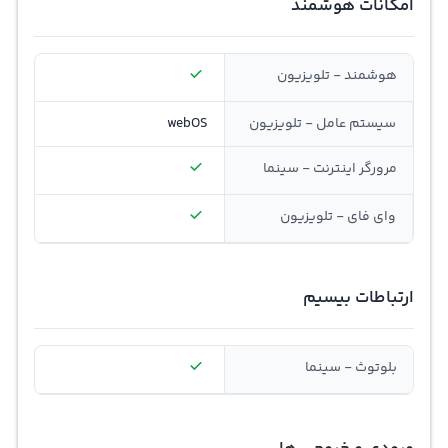
امکانات هوشمند
هوشمند - تلویزیون
سیستم عامل - تلویزیون
webOS
مرورگر اینترنت - سینما
وای فای - تلویزیون
ارتباطات بیسیم
بلوتوث - سینما