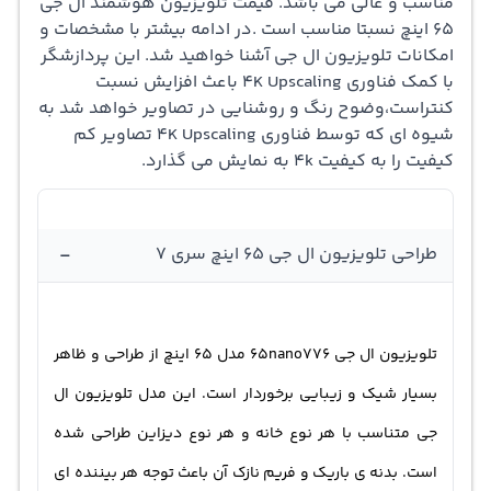
مناسب و عالی می باشد. قیمت تلویزیون هوشمند ال جی
نانوسل مجهز به فناوری های Active HDR و Filmmaker Mode
65 اینچ نسبتا مناسب است .در ادامه بیشتر با مشخصات و
می باشد. فناوری Active HDR فناوری پشتیبانی شده ی HDR
امکانات تلویزیون ال جی آشنا خواهید شد. این پردازشگر
با کمک فناوری 4K Upscaling باعث افزایش نسبت
است. این فناوری می توان صحنه های تاریک با سیاهی مطلق
کنتراست،وضوح رنگ و روشنایی در تصاویر خواهد شد به
و صحنه های روشن را نیز روشن تر بر روی این مدل تلویزیون
شیوه ای که توسط فناوری 4K Upscaling تصاویر کم
کیفیت را به کیفیت 4k به نمایش می گذارد.
ال جی نمایش دهند. تلویزیون ال جی 65nano776 از فناوری
HDRو فرمت های HDR10 و HLG پشتیبانی خواهد کرد که باعث
افزایش سطح کنتراست و روشنایی تصاویر می شود. این
-
طراحی تلویزیون ال جی 65 اینچ سری 7
تلویزیون ال جی 65 اینچ دارای سیستم صوتی دو کاناله با توان
خروجی 20 وات می باشد. از فناوری های صوتی این تلویزیون
تلویزیون ال جی 65nano776 مدل 65 اینچ از طراحی و ظاهر
می توان به AI Sound اشاره کرد. که باعث حذف نویز ها شده
بسیار شیک و زیبایی برخوردار است. این مدل تلویزیون ال
است و صدا ها به صورت واضح و یکدست به گوش کاربران
جی متناسب با هر نوع خانه و هر نوع دیزاین طراحی شده
خواهد رسید. تلویزیون ال جی 65NANO776 از سیستم عامل
است. بدنه ی باریک و فریم نازک آن باعث توجه هر بیننده ای
WebOS برخوردار است. سیستم عامل WebOS امکان اتصال به