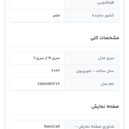
ظرفشویی
کشور سازنده
مصر
مشخصات کلی
سری مدل
سری N از سری7
سال ساخت - تلویزیون
2022
نام مدل
65NANO776
صفحه نمایش
فناوری صفحه نمایش -
NanoCell