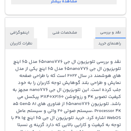
مشاهده بیشتر
مصنوعی ThinQ
تلویزیون ال جی 65nano776 مدل 65 اینچ از مدل های
نقد و بررسی
مشخصات فنی
اینفوگرافی
نانوسل است که در سال 2022 روانه بازار شده است. تلویزیون
راهنمای خرید
نظرات کاربران
nano776 از کیفیت 4k و رزولوشن 3840x2160 پیکسل است
که باعث می شود که تصاویر به صورت چهار برابر بهتر نمایش
نقد و بررسی تلویزیون ال جی 65nano776 مدل 65 اینچ
تلویزیون ال جی 65nano776 مدل 65 اینچ یکی از مدل
داده شوند. تلویزیون ال جی nano776 از پردازنده a5 Gen5 AI
های هوشمند در سال 2022 است که با طراحی صفحه
Processor 4K برخوردار است. این پردازشگر می توان هم
نمایش و طراحی بلند گوهایش توجه کاربران را به خود
جلب کرده است. این تلویزیون ال جی nano776 مجهز به
کیفیت صدا و هم کیفیت تصویر را به بهترین شیوه تجزیه و
کیفیت تصویر 4K و رزولوشن 3840X2160 پیکسل می
تحلیل کند. فناوری 4K Upscaling می توان به پردازشگر a5
باشد. تلویزیون 65nano776 از فناوری های a5 Gen5 AI
Processor 4K ،سیستم صوتی 20 واتی و سیستم عامل
Gen5 AI Processor 4K کمک کند که کیفیت تصاویر را ارتقا
WebOS اشاره کرد. خرید تلویزیون ال جی 65 اینچ 4k lg با
دهد و به صورت طبیعی و زنده نمایش دهد. تلویزیون ال جی
توجه به کیفیت و کارایی بالایی که دارد گزینه ی نسبتا