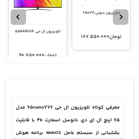
تلویزیون سونی 65x77l
تلویزیون ال جی 55NANO84
تومان
187.550.000
تومان
90.750.000
معرفی کوتاه تلویزیون ال جی 65nano776 مدل
65 اینچ ال ای دی نانوسل اسمارت 4k با قابلیت
پشتیبانی از سیستم عامل WebOS برنامه هوش