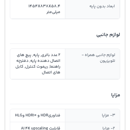
ابعاد بدون پایه
1454X838X58.4
میلی‌متر
لوازم جانبی
لوازم جانبی همراه -
2 عدد باتری, پایه, پیچ های
تلویزیون
اتصال دهنده پایه, دفترچه
راهنما, ریموت کنترل, کابل
های اتصال
مزایا
3- مزایا
فناوریHDR و HDR10 وHLG
2- مزایا
قابلیت AI 4K upscaling