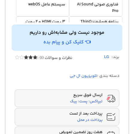
فناوری صوتی AI Sound
سیستم عامل webOS
Pro
برنامه هوشمندThinQ
3 پورت HDMI و 2 پورت
USB
موجود نیست ولی مشابه‌اش رو داریم
👈 کلیک کن و پیام بده
LG
برند:
نظرات و سوالات (1) :
Rated
1
3.00
out of
دسته بندی :
تلویزیون ال جی
5
based
on
customer
rating
ارسال فوق سریع
تیپاکس؛ پست؛ پیک
پرداخت بعد از تست
پرداخت در محل
هفت روز تضمین تعویض