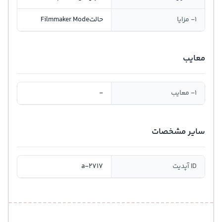
1- مزایا
حالتFilmmaker Mode
معایب
1- معایب
-
سایر مشخصات
ID آپدیت
a-2717