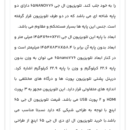
را به خود جلب کند. تلویزیون ال جی 65NANO776 دارای دو
اینترنت از طریق Wi-Fi را دارد که از طریق آن می توان به برنامه
پایه شاخه ای می باشد که در دو طرف تلویزیون قرار گرفته
های مورد علاقه ی خود دسترسی پیدا کنید. تلویزیون ال جی
است. جنس این پایه ها بسیار مستحکم و مقاوم می باشد.
سری nano776 مجهز به هوش مصنوعی ThinQ است و با نصب
ابعاد با پایه این تلویزیون ال جی 1454X900X271 میلی متر و
این برنامه بر روی تلفن همراه خود می توانید وسایل هوشمند
ابعاد بدون پایه آن برابر با 1454X838X58.4 میلیمتر است و
منزل خود را از راه دور کنترل و مدیریت کنید. این تلویزیون
در کنار ابعاد تلویزیون 65nano776 می توان به وزن بدون
دارای پورت ها و درگاه های ارتباطی متفاوتی می باشد. این
پایه 22.6 کیلوگرم و وزن با پایه 22.9 کیلوگرم اشاره کرد.
درگاه ها دارای 3 پورت HDMI و 2 پورت USB می باشد. از
درپنل پشتی تلویزیون پورت ها و درگاه های مختلفی با
فناوری این تلویزیون که قابلیت اتصال از راه دور را دارند می
اندازه های متفاوتی قرار دارد. این تلویزیون مجهز به 3 پورت
توان به بلوتوث و وای فای اشاره کرد. خرید تلویزیون الجی ال
HDMI و 2 پورت USB می باشد. قیمت تلویزیون ال جی 65
ال دی با توجه به امکانات عالی که دارد گزینه نسبتا مناسب
اینچ با توجه به طراحی شیکی که دارد نسبتا مناسب می
است. همچنین قیمت تلویزیون ۶۵ اینچ الجی در محدوه
باشد.با خرید تلویزیون ال ای دی ال جی ۶۵ اینچ از طراحی
مناسبی است