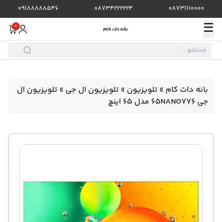
09188888546
08734222224
08731110000
☰
0
بانه دات کام
»
تلویزیون
»
تلویزیون ال جی
»
تلویزیون ال
جی 65NANO776 مدل 65 اینچ