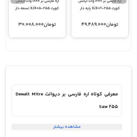
اره فارسی بر 1600 وات ایکس
اره فارسی بر 1800 وات ایکس
کورت XJX06-255 پایه دار
کورت XJX05-255 تسمه دار
تومان
49.489.000
تومان
30.008.000
معرفی کوتاه اره فارسی بر دیوالت Dewalt Mitre
Saw 255
مشاهده بیشتر
اره فارسی بر از جمله دستگاه های پر کاربرد در صنعت نجاری می