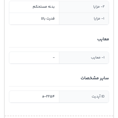
2- مزایا
بدنه مستحکم
1- مزایا
قدرت بالا
معایب
1- معایب
-
سایر مشخصات
ID آپدیت
a-2254