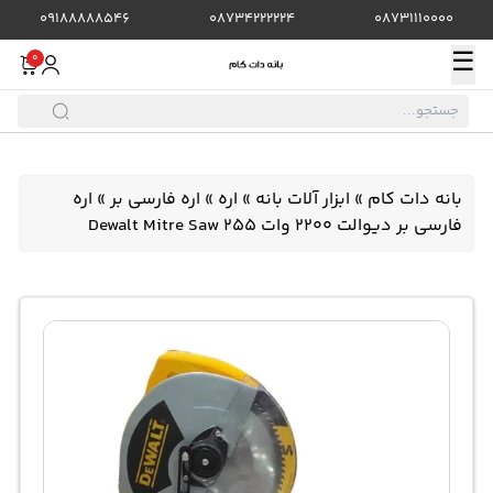
09188888546
08734222224
08731110000
☰
0
بانه دات کام
»
ابزار آلات بانه
»
اره
»
اره فارسی بر
»
اره
فارسی بر دیوالت 2200 وات Dewalt Mitre Saw 255