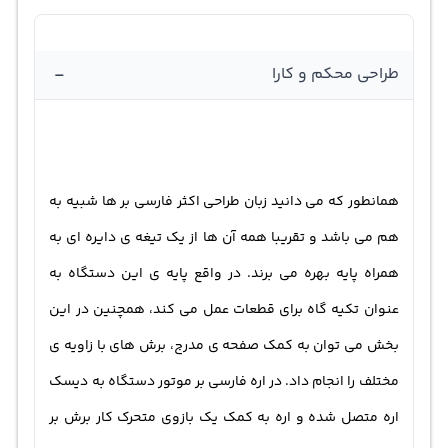
بالایش تیغه ی دایره ای شکل این دستگاه را با سرعت 6000
دور در دقیقه به گردش در می آورد که در نوع خود چشم گیر
-
طراحی محکم و کارا
است. دیسک اره یا همان تیغه ی دایره ای شکل دستگاه
فارسی بر دیوالت از اندازه ی 255 میلی متر بهره می برد
بنابراین می توانید قطعات چوبی نسبتا قطور را به وسیله ی
همانطور که می دانید زبان طراحی اکثر فارسی بر ها شبیه به
این دستگاه برش دهید. دیوالت این مدل خود را به صورت
هم می باشد و تقریبا همه آن ها از یک تیغه ی دایره ای به
برقی ساخته است و با برق شهری 220 ولت کار می کند. تغییر
همراه پایه بهره می برند. در واقع پایه ی این دستگاه به
زاویه برش به وسیله ی این دستگاه به آسانی صورت می گیرد
عنوان تکیه گاه برای قطعات عمل می کند، همچنین در این
و شما می توانید انواع برش ها را تا زاویه ی 45 درجه ( در دو
بخش می توان به کمک صفحه ی مدرج، برش های با زاویه ی
سمت راست و چپ ) بزنید. دیوالت برای این مدل خود از محافظ
مختلف را انجام داد. در اره فارسی بر موتور دستگاه به دیسک
تیغه استفاده کرده تا ایمنی کامل را برای کاربرانش فراهم
اره متصل شده و اره به کمک یک بازوی متحرک کار برش بر
نماید.