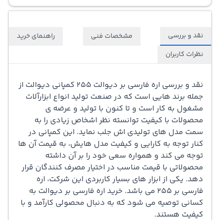
باشد که امکان برش انواع چوب را در زوایای مختلف به نجاران
می دهد. بنابراین به کمک اره فارسی بر می توان برش های
نقد و بررسی
مشخصات فنی
راهنمای خرید
بسیار دقیقی را در زوایای مختلف ایجاد کرد. حال شاید این
نظرات کاربران
سوال برایتان پیش بیاید که آیا وجود یک اره ی فارسی بر در هر
کارگاه نجاری ضروری به نظر می رسد؟ در جواب می توان گفت
نقد و بررسی اره فارسی بر دیوالت 255
کمپانی دیوالت از
تمام نجارانی که به طور حرفه ای کار می کنند و یا در کارگاه خود
جمله برند هایی است که در صنعت تولید انواع ابزارآلات
مشغول به کار است و تا کنون با تولید و عرضه ی
به تولید لوازم دکوری و ظریف می پردازند به این دستگاه کار
محصولات با کیفیت توانسته نظر اشخاص زیادی را به
راه انداز نیاز خواهند داشت. یکی از دستگاه های قدرتمند و
سمت مدل های تولیدی اش جلب نماید. این کمپانی در
کنار توجه به کارایی و کیفیت مدل هایش، به قیمت آن ها
کارای موجود در بازار که می توانید برای برش و فارسی کردن
توجه می کند و همواره سعی خود را بر آن داشته
انواع چوب دیوالت حساب باز کنید دستگاه فارسی بر دیوالت «
محصولاتی با قیمت مناسب در اختیار مصرف کنندگان قرار
دهد. یکی از ابزار های بسیار کاربردی این شرکت، اره
255 » می باشد. این اره فارسی بر از موتور پر قدرت 2200 واتی
فارسی بر 255 می باشد. خرید اره فارسی بر دیوالت به
بهره می برد به همین دلیل از پس برش انواع قطعه های چوب،
کسانی توصیه می شود که به دنبال محصولی کارآمد و با
کیفیت هستند.
پلاستیکی و آلومینیوم بر می آید. در واقع این موتور با قدرت