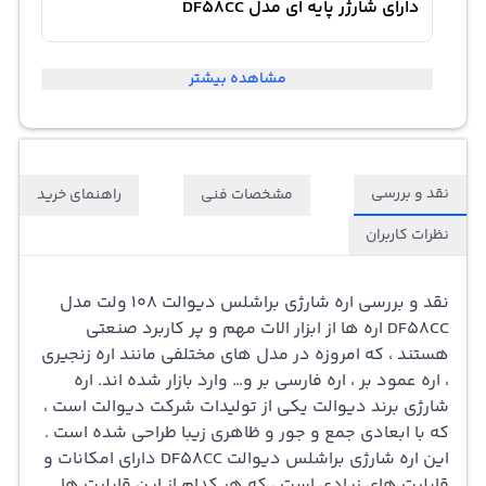
دارای شارژر پایه ای مدل DF58CC
مشاهده بیشتر
نقد و بررسی
مشخصات فنی
راهنمای خرید
نظرات کاربران
نقد و بررسی
اره شارژی
براشلس دیوالت 108 ولت مدل
DF58CC
اره ها از ابزار الات مهم و پر کاربرد صنعتی
هستند ، که امروزه در مدل های مختلفی مانند
اره زنجیری
،
اره عمود بر
،
اره فارسی بر
و… وارد بازار شده اند. اره
شارژی برند دیوالت یکی از تولیدات شرکت دیوالت است ،
که با ابعادی جمع و جور و ظاهری زیبا طراحی شده است .
این اره شارژی براشلس دیوالت DF58CC دارای امکانات و
قابلیت های زیادی است ، که هر کدام از این قابلیت ها