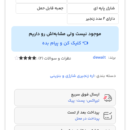
شارژر پایه ای
جعبه قابل حمل
دارای 2 عدد زنجیر
موجود نیست ولی مشابه‌اش رو داریم
👈 کلیک کن و پیام بده
dewalt
برند:
نظرات و سوالات (2) :
Rated
2
4.00
out
of 5
دسته بندی :
اره زنجیری شارژی و بنزینی
based
on
customer
ratings
ارسال فوق سریع
تیپاکس؛ پست؛ پیک
پرداخت بعد از تست
پرداخت در محل