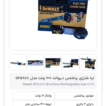
اره شارژی براشلس دیوالت 108 ولت مدل DF58CC
Dewalt DF58CC Brushless Rechargeable Saw 108V
موتور براشلس
ولتاژ 18 ولت
دارای 2 باتری
تیغه 40 سانتی متر