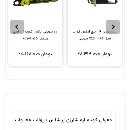
اره زنجیری 24 اینچ ایکس کورت
اره بنزینی ایکس کورت 2.2 اینچ
مدل XCS01-65 بنزینی
هندلی XCS01-55
تومان
28.314.000
تومان
25.168.000
معرفی کوتاه اره شارژی براشلس دیوالت 108 ولت