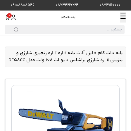
09188888546
08734222224
08731110000
☰
0
بانه دات کام
»
ابزار آلات بانه
»
اره
»
اره زنجیری شارژی و
بنزینی
»
اره شارژی براشلس دیوالت 108 ولت مدل DF58CC