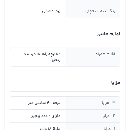
رنگ بدنه - یخچال
زرد, مشکی
لوازم جانبی
اقلام همراه
دفترچه راهنما دو عدد
زنجیر
مزایا
3- مزایا
تیغه 40 سانتی متر
2- مزایا
دارای 2 عدد زنجیر
1- مزایا
ولتاژ 18 ولت