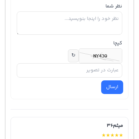
نظر شما
کپچا
↻
ارسال
میثم36
★
★
★
★
★