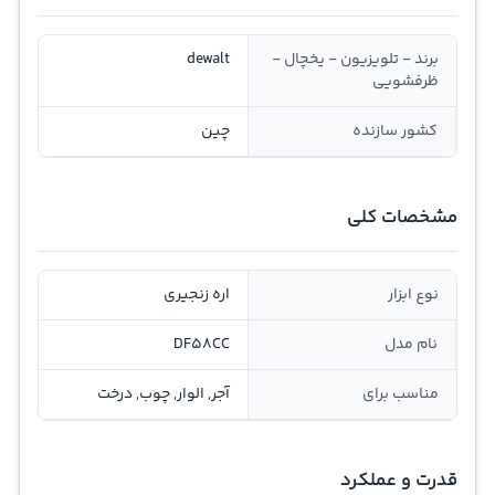
برند - تلویزیون - یخچال -
dewalt
ظرفشویی
کشور سازنده
چین
مشخصات کلی
نوع ابزار
اره زنجیری
نام مدل
DF58CC
مناسب برای
آجر, الوار, چوب, درخت
قدرت و عملکرد