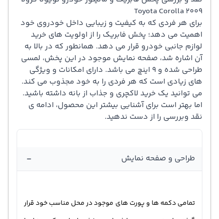
نوع خودروی شما بستگی خواهد داشت. یکی از پخش
2009 Toyota Corolla
برای هر فردی که به کیفیت و زیبایی داخل خودروی خود
خودروهایی که برای تویوتا کرولا 2009 بسیار مناسب می باشد،
اهمیت می دهد؛ پخش فابریک را از اولویت های خرید
همین پخش فابریکی است که در اینجا به بحث و نقد و بررسی
لوازم جانبی خودرو
قرار می دهد. همانطور که در بالا به
آن اشاره شد، صفحه نمایش موجود در این پخش، لمسی
پرداخته شده. این پخش فابریک در همان نگاه اول زیبایی
طراحی شده و 9 اینچ می باشد. دارای امکانات و ویژگی
های خاص خودش را نمایان کرده است. یکی از بهترین ویژگی
های زیادی است که هر فردی را به خود مجذوب می کند.
می توانید یک خرید لاکچری و جذاب از بانه داشته باشید.
های این محصول، لمسی بودن آن می باشد؛ در نتیجه کار کردن
اما بهتر است برای آشنایی بیشتر این محصول، ادامه ی
با آن را آسان تر می کند. بقیه قسمت ها هر کدام در جای خود و
نقد وبررسی را از دست ندهید.
به طور منحصر به فردی جای گرفته است. اندازه صفحه نمایش
آن 9 اینچ می باشد؛ این مقدار اندازه ای مناسب و کافی حتی
-
طراحی و صفحه نمایش
برای سرنشینان عقب خواهد بود و دید خوبی دارد. یکی از
ویژگی های پر رنگ پخش فابریک خودرو تویوتا کرولا 2009 ،
GPS رهیاب می باشد. به زبانی ساده تر می تواند مسیر مورد
تمامی دکمه ها و پورت های موجود در محل مناسب خود قرار
نظر را به شما نشان دهد تا در مکان هایی که مسیر خود را پیدا