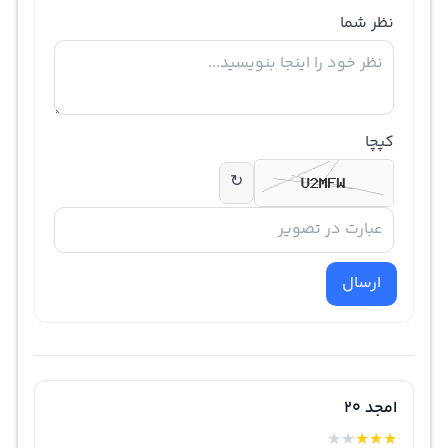
نظر شما
کپچا
↻
ارسال
امجد 20
★
★
★
★
★