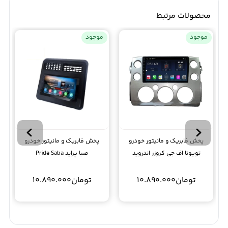
محصولات مرتبط
موجود
موجود
پخش فابریک و مانیتور خودرو
پخش فابریک و مانیتور خودرو
تویوتا اف جی کروزر اندروید
صبا پراید Pride Saba
TOYOTA FJ CRUISER
تومان
10.890.000
تومان
10.890.000