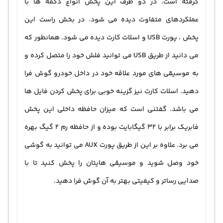
گرفته است. در دو طرف این پخش انواع دکمه ها با
نمی کنید، با این قابلیت به راحتی به آن محل بروید. این مدل
عملکردهای متفاوت دیده می شود. در بخش راست این
دارای پورت USB می باشد و از این طریق می توانید فلش خود
پخش ، پورت USB و اسلات کارت دیده می شود. همانطور که
را به آن متصل کنید و محتویات داخل را گوش دهید. اسلات
می دانید از طریق USB می توانید فلش خود را متصل کرده و
کارت برای مموری مناسب می باشد و از همین طریق نیز می
به موسیقی های مورد علاقه خود در داخل خودرو گوش فرا
توانید فایل های ذخیره شده بر روی مموری کارت را پخش کنید.
دهید. اسلات کارت نیز گزینه خوبی برای پخش کردن فایل ها
پخش فابریک تویوتا کرولا 2009 قابلیت بلوتوث دارد. از طریق
می باشد. گفتنی است که میزان حافظه داخلی این پخش
بلوتوث می توانید به گوشی خود متصل شوید و تماس های
فابریک برابر با 32 گیگابایت بوده و از حافظه رم 2 گیگ بهره
دریافتی را جواب دهید. همچنین می توانید محتویات موسیقی
می برد. علاوه بر این از طریق پورت AUX می توانید به گوشی
داخل گوشی خود را بر روی صفحه نمایش مشاهده و پخش
خود وصل شوید و موسیقی هایتان را پخش کنید تا با
کنید. از دیگر امکانات آن، پشتیبانی از دوربین خودرو می باشد.
صدایی رساتر و کیفیتی بهتر به آن گوش فرا دهید.
با خرید دوربین خودرو می توانید موانع را از صفحه نمایش
مشاهده کنید تا رانندگی آسان تری داشته باشید.