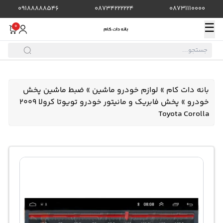
09188888546
08734222224
08731110000
☰
0
بانه دات کام
»
لوازم خودرو ماشین
»
ضبط ماشین پخش
خودرو
»
پخش فابریک و مانیتور خودرو تویوتا کرولا 2009
Toyota Corolla