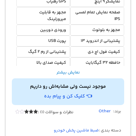
نمایشگر 9 اینچ
GPS رهياب
صفحه نمایش تمام لمسی
مجهز به قابلیت
IPS
میرورلینک
مجهز به بلوتوث
ورودی دوربین
پشتیبانی از اندروید 13
پورت USB
کیفیت فول اچ دی
پشتیبانی از رم 2 گیگ
حافظه 32 گیگابایت
کیفیت صدای بالا
نمایش بیشتر
موجود نیست ولی مشابه‌اش رو داریم
👈 کلیک کن و پیام بده
Other
برند:
نظرات و سوالات (1) :
1
امتیازدهی
3.00
از
5 در
دسته بندی :
ضبط ماشین پخش خودرو
امتیازدهی
مشتری