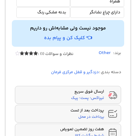
همراه
دارای چراغ نشانگر
بدنه مشکی رنگ
موجود نیست ولی مشابه‌اش رو داریم
👈 کلیک کن و پیام بده
Other
برند:
نظرات و سوالات (1) :
Rated
1
4.00
out
of 5
دسته بندی :
دزدگیر و قفل مرکزی فرمان
based
on
customer
rating
ارسال فوق سریع
تیپاکس؛ پست؛ پیک
پرداخت بعد از تست
پرداخت در محل
هفت روز تضمین تعویض
شرایط برگشت کالا