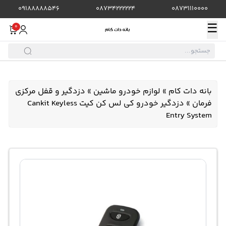
09188888546
08734222224
08731110000
☰
0
بانه دات کام
»
لوازم خودرو ماشین
»
دزدگیر و قفل مرکزی
فرمان
»
دزدگیر خودرو کی لس کن کیت Cankit Keyless
Entry System