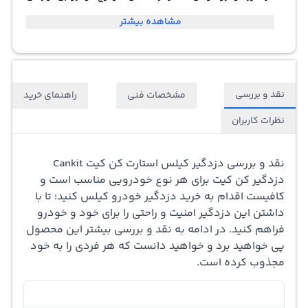
کند! امروزه دزدگیرها جزو لوازم جانبی اصلی برای خودرو
مشاهده بیشتر
محسوب می شوند. امنیت خودرو و داشتن خیال راحتی از آن را
مدیون دزدگیرها هستیم. حال انواع دزدگیرها در بازار مشاهده
نقد و بررسی
مشخصات فنی
می شوند. بعضی از دزدگیرها ساده و معمولی هستند و فقط
راهنمای خرید
باز و بسته کردن قفل درب خودرو را بر عهده می گیرند. با این
نظرات کاربران
وجود در اینجا یکی از بهترین دزدگیرها را مشاهده می فرمایید.
نقد و بررسی دزدگیر کیلس استارت کن کیت Cankit
دزدگیر خودرو کیلس کن کیت « Cankit » از بهترین دزدگیرها
دزدگیر کن کیت برای هر نوع خودرویی مناسب است و
شناخته شده است. داشتن چنین محصولی علاوه بر اینکه باعث
کافیست اقدام به خرید دزدگیر خودرو کیلس کنید؛ تا با
داشتن این دزدگیر امنیت و راحتی را برای خود و خودرو
می شود خودرو از امنیت کامل برخوردار شود؛ روشن کردن
فراهم کنید. در ادامه به نقد و بررسی بیشتر این محصول
خودرو را نیز برایتان آسان تر می کند. یکی از ویژگی های
پی خواهید برد و خواهید دانست که هر فردی را به خود
مجذوب کرده است.
برجسته ی این دزدگیر دارا بودن جا سوئیچی است که برای قرار
دادن سایر کلید ها و سوئیچ مد نظر می توانید از آن استفاده