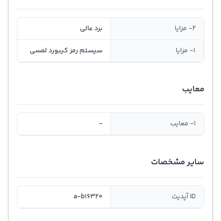
2- مزایا
برد عالی
1- مزایا
سيستم رمز كيبورد لمسی
معایب
1- معایب
-
سایر مشخصات
ID آپدیت
a-b16320