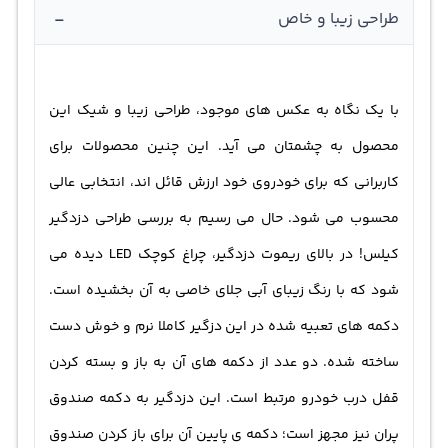
کنید. برد دزدگیر خودرو کیلس کن کیت، یک کیلومتر است؛ به
-
طراحی زیبا و خاص
این معنی که تا فاصله 1 کیلومتری عملیاتی همچون باز و بسته
کردن قفل را می توان انجام داد. خالی از لطف نیست که به
با یک نگاه به عکس های موجود، طراحی زیبا و شیک این
طراحی این مدل نیز توجه کنیم. باید گفت که طراحی خاص و
محصول به چشمتان می آید. این چنین محصولات برای
زیبایی که این دزدگیر دارد، در همه جا نمایان است و بسیار
کاربرانی که برای خودروی خود ارزش قائل اند، انتخابی عالی
خوش دست و راحت ساخته شده است.
محسوب می شود. حال می رسیم به بررسی طراحی دزدگیر
کیلس! در بالای ریموت دزدگیر، چراغ کوچک LED دیده می
شود که با رنگ زیبای آبی جلای خاصی به آن بخشیده است.
دکمه های تعبیه شده در این دزگیر کاملا نرم و خوش دست
ساخته شده. دو عدد از دکمه های آن به باز و بسته کردن
قفل درب خودرو مرتبط است. این دزدگیر به دکمه صندوق
پران نیز مجهز است؛ دکمه ی پایین آن برای باز کردن صندوق