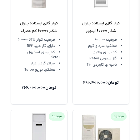
کولر گازی ایستاده جنرال
کولر گازی ایستاده جنرال
شکار 60000 اینورتر
شکار 60000 کم مصرف
KFR-60LW
GNRT3-60LW-O
ظرفیت 60000
ظرفیت کولر 60000BTU
عملکرد سرد و گرم
دارای گاز مبرد R22
کمپرسور روتاری
کمپرسور اسکرول
Scroll
گاز مصرفی R410a
فیلتر گرد و غبار
ناحیه ی کاربردی T3
عملکرد توربو Turbo
تومان
290.400.000
تومان
266.200.000
موجود
موجود