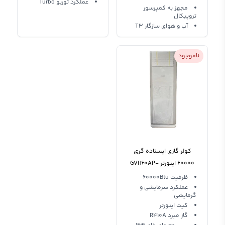
عملکرد توربو Turbo
مجهز به کمپرسور
تروپیکال
آب و هوای سازگار T3
ناموجود
کولر گازی ایستاده گری
60000 اینورتر GVH60AP-
K3DTC7A
ظرفیت 60000Btu
عملکرد سرمایشی و
گرمایشی
کیت اینورتر
گاز مبرد R410A