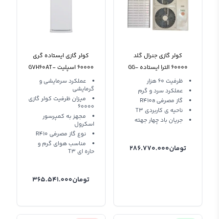
کولر گازی جنرال گلد
کولر گازی ایستاده گری
60000 الترا ایستاده GG-
60000 اسپلیت GVH60AT-
M3NTD4A T3
AF60000 ULTRA
ظرفیت 60 هزار
عملکرد سرمایشی و
گرمایشی
عملکرد سرد و گرم
میزان ظرفیت کولر گازی
گاز مصرفی R410a
60000
ناحیه ی کاربردی T3
مجهز به کمپرسور
جریان باد چهار جهته
اسکرول
نوع گاز مصرفی R410
مناسب هوای گرم و
تومان
286.770.000
حاره ای T3
تومان
365.541.000