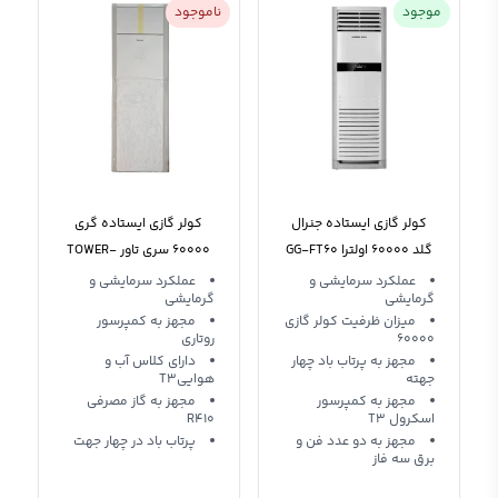
موجود
ناموجود
کولر گازی ایستاده جنرال
کولر گازی ایستاده گری
گلد 60000 اولترا GG-FT60
60000 سری تاور TOWER-
S60H3 T3
ULTRA
عملکرد سرمایشی و
عملکرد سرمایشی و
گرمایشی
گرمایشی
میزان ظرفیت کولر گازی
مجهز به کمپرسور
60000
روتاری
مجهز به پرتاب باد چهار
دارای کلاس آب و
جهته
هواییT3
مجهز به کمپرسور
مجهز به گاز مصرفی
اسکرول T3
R410
مجهز به دو عدد فن و
پرتاب باد در چهار جهت
برق سه فاز