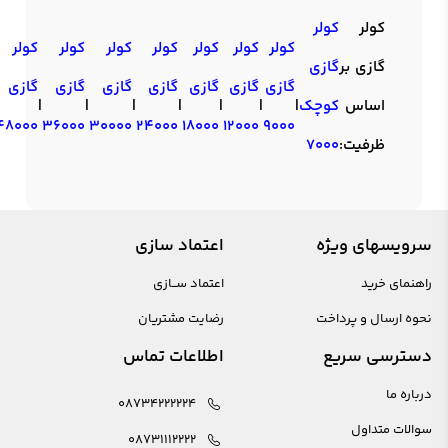
کولر
کولر
کولر
کولر
کولر
کولر
کولر
کولر
کولر
گازی بر
گازی
گازی
گازی
گازی
گازی
گازی
گازی
گازی
اساس
کوچک
|
|
|
|
|
|
|
48000
36000
30000
24000
18000
12000
9000
ظرفیت:
7000
سرویسهای ویژه
اعتماد سازی
راهنمای خرید
اعتماد ســازی
نحوه ارسال و پرداخت
رضایت مشتریان
دسترسی سریع
اطلاعات تماس
درباره ما
08734222224
سوالات متداول
08731112222