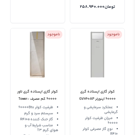
تومان
258.940.000
ناموجود
ناموجود
کولر گازی ایستاده گری
کولر گازی ایستاده گری تاور
60000 اینورتر GVH60AP
60000 کم مصرف Tower-
J60H3(N) T3 R410
K3DTC7A
عملکرد سرمایشی و
ظرفیت کولر 60000Btu
گرمایشی
سیستم سرد و گرم
میزان ظرفیت کولر
گاز خنک کننده R410a
60000
مناسب شرایط آب و
نوع گاز مصرفی کولر
هوای گرم T3
R410