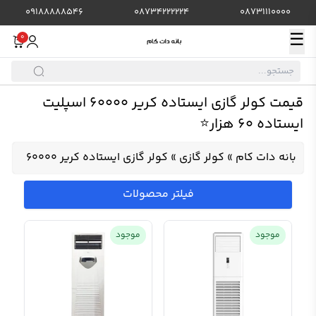
09188888546
08734222224
08731110000
☰
0
قیمت کولر گازی ایستاده کریر 60000 اسپلیت
ایستاده 60 هزار⭐️
بانه دات کام
»
کولر گازی
»
کولر گازی ایستاده کریر 60000
فیلتر محصولات
موجود
موجود