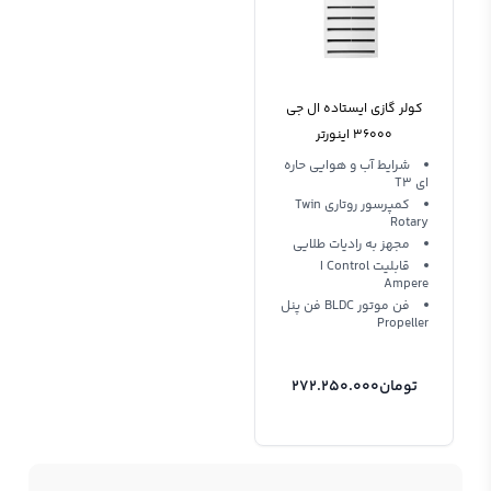
کولر گازی ایستاده ال جی
36000 اینورتر
APUW36GT3S1 T3
شرایط آب و هوایی حاره
ای T3
کمپرسور روتاری Twin
Rotary
مجهز به رادیات طلایی
قابلیت I Control
Ampere
فن موتور BLDC فن پنل
Propeller
تومان
272.250.000