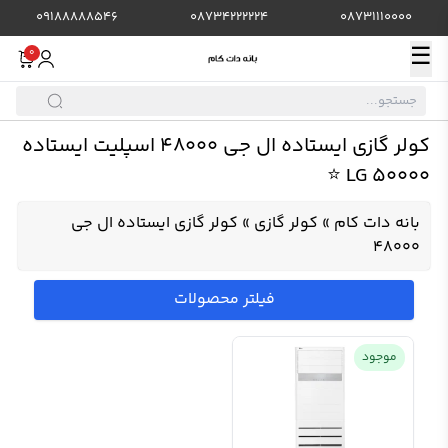
09188888546
08734222224
08731110000
☰
0
کولر گازی ایستاده ال جی 48000 اسپلیت ایستاده
LG 50000 ⭐️
بانه دات کام
»
کولر گازی
»
کولر گازی ایستاده ال جی
48000
فیلتر محصولات
موجود