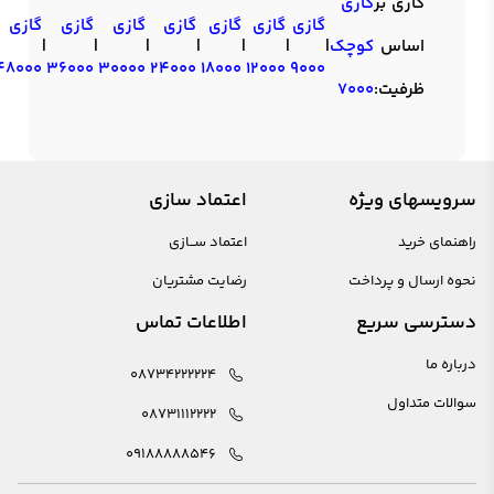
گازی بر
گازی
گازی
گازی
گازی
گازی
گازی
گازی
گازی
اساس
کوچک
|
|
|
|
|
|
|
48000
36000
30000
24000
18000
12000
9000
ظرفیت:
7000
سرویسهای ویژه
اعتماد سازی
راهنمای خرید
اعتماد ســازی
نحوه ارسال و پرداخت
رضایت مشتریان
دسترسی سریع
اطلاعات تماس
درباره ما
08734222224
سوالات متداول
08731112222
09188888546