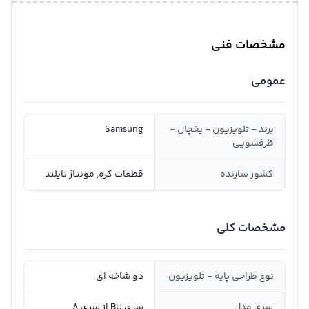
مشخصات فنی
عمومی
برند - تلویزیون - یخچال -
Samsung
ظرفشویی
کشور سازنده
قطعات کره, مونتاژ تایلند
مشخصات کلی
نوع طراحی پایه - تلویزیون
دو شاخه ای
سری مدل
سری BU از سری 8