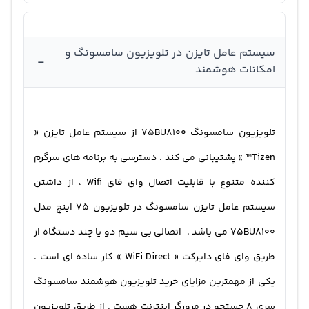
سیستم عامل تایزن در تلویزیون سامسونگ و
-
امکانات هوشمند
تلویزیون سامسونگ 75BU8100 از سیستم عامل تایزن «
Tizen™ » پشتیبانی می کند . دسترسی به برنامه های سرگرم
کننده متنوع با قابلیت اتصال وای فای Wifi ، از داشتن
سیستم عامل تایزن سامسونگ در تلویزیون 75 اینچ مدل
75BU8100 می باشد . اتصالی بی ‌سیم دو یا چند دستگاه از
طریق وای فای دایرکت « WiFi Direct » کار ساده ای است .
یکی از مهمترین مزایای خرید تلویزیون هوشمند سامسونگ
سری 8 جستجو در مرورگر اینترنت هست . از طریق تلویزیون