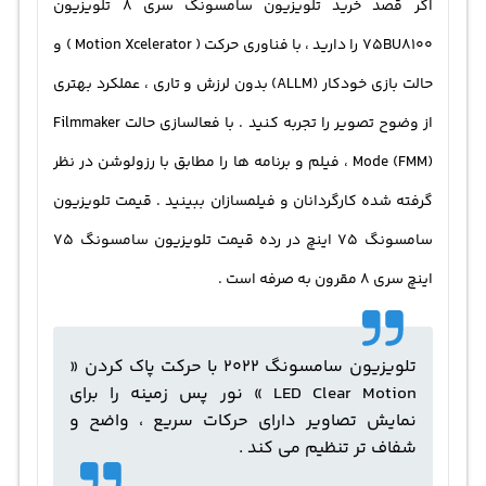
اگر قصد خرید تلویزیون سامسونگ سری 8 تلویزیون
75BU8100 را دارید ، با فناوری حرکت ( Motion Xcelerator ) و
حالت بازی خودکار (ALLM) بدون لرزش و تاری ، عملکرد بهتری
از وضوح تصویر را تجربه کنید . با فعالسازی حالت Filmmaker
Mode (FMM) ، فیلم و برنامه ها را مطابق با رزولوشن در نظر
گرفته شده کارگردانان و فیلمسازان ببینید . قیمت تلویزیون
سامسونگ ۷۵ اینچ در رده قیمت تلویزیون سامسونگ 75
اینچ سری 8 مقرون به صرفه است .
تلویزیون سامسونگ 2022 با حرکت پاک کردن «
LED Clear Motion » نور پس زمینه را برای
نمایش تصاویر دارای حرکات سریع ، واضح و
شفاف تر تنظیم می کند .