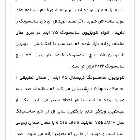
سینما را به منزل آورده اید و غرق تماشای فیلم و برنامه های
مورد علاقه تان شوید . اگر قصد خرید ال ای دی سامسونگ را
دارید . انواع تلویزیون سامسونگ 75 اینچ در سری های
مختلف روانه بازار شده که متناسب با امکاناتش ، بهترین
تلویزیون ۷۵ اینچ سامسونگ قیمت تلویزیون 75 اینچ
سامسونگ 2022 ارزان تر است .
تلویزیون سامسونگ کریستال 75 اینچ از صدای تطبیقی «
Adaptive Sound » پشتیبانی می کند که تنظیمات صدا ، به
صورت زنده متناسب با هر لحظه تغییر می یابد . یکی از
مهمترین ویژگی های بزرگترین سایز ال ای دی سامسونگ
مدل 75BU8100 قابلیت « OTS Lite » یا همان صدای ردیابی
اشیا است و درست از جایی که تصویر ارائه می شود ، صدا