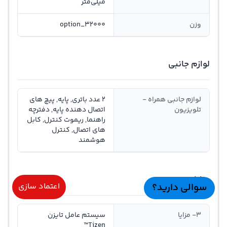
میلی‌متر
وزن
option_32000
لوازم جانبی
لوازم جانبی همراه -
2 عدد باتری, پایه, پیچ های
تلویزیون
اتصال دهنده پایه, دفترچه
راهنما, ریموت کنترل, کابل
های اتصال, کنترل
هوشمند
مزایا
سوالی دارید؟
اعتماد سازی
3- مزایا
سیستم عامل تایزن
Tizen™