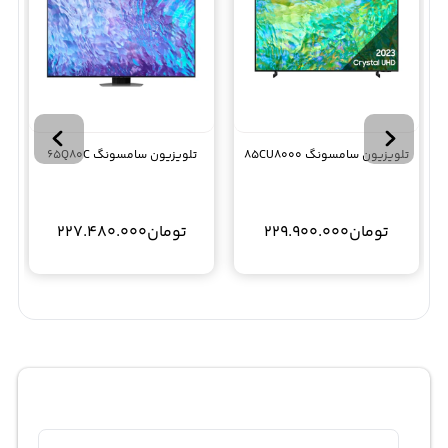
تلویزیون سامسونگ 85CU8000
تلویزیون سامسونگ 65Q80C
تومان
229.900.000
تومان
227.480.000