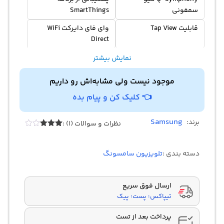
سمفونی
SmartThings
قابلیت Tap View
وای فای دایرکت WiFi
Direct
سیستم عامل تایزن
گیرنده دیجیتال DVB-T2C
نمایش بیشتر
Tizen™
موجود نیست ولی مشابه‌اش رو داریم
بلوتوث نسخه (BT5.2)
دستیار صوتی بیکسبی
👈 کلیک کن و پیام بده
Bixby
Samsung
برند:
نظرات و سوالات (1) :
1
امتیازدهی
3.00
از
5 در
دسته بندی :
تلویزیون سامسونگ
امتیازدهی
مشتری
ارسال فوق سریع
تیپاکس؛ پست؛ پیک
پرداخت بعد از تست