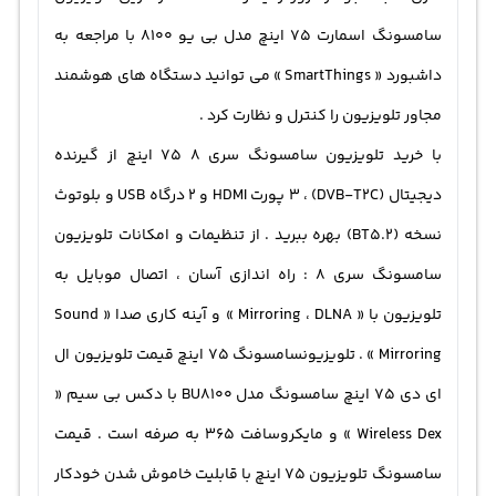
سامسونگ اسمارت 75 اینچ مدل بی یو 8100 با مراجعه به
داشبورد « SmartThings » می توانید دستگاه های هوشمند
مجاور تلویزیون را کنترل و نظارت کرد .
با خرید تلویزیون سامسونگ سری 8 75 اینچ از گیرنده
دیجیتال (DVB-T2C) ، 3 پورت HDMI و 2 درگاه USB و بلوتوث
نسخه (BT5.2) بهره ببرید . از تنظیمات و امکانات تلویزیون
سامسونگ سری 8 : راه اندازی آسان ، اتصال موبایل به
تلویزیون با « Mirroring ، DLNA » و آینه کاری صدا « Sound
Mirroring » . تلویزیونسامسونگ ۷۵ اینچ قیمت تلویزیون ال
ای دی 75 اینچ سامسونگ مدل BU8100 با دکس بی سیم «
Wireless Dex » و مایکروسافت 365 به صرفه است . قیمت
سامسونگ تلویزیون 75 اینچ با قابلیت خاموش شدن خودکار