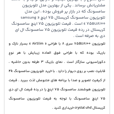
کیفیت تصویر 2200 PQI و فناوری حرکت « Motion Xcelerator »
مشتریانش برساند . یکی از بهترین مدل تلویزیون
سامسونگ که در بازار پر فروش بوده ، این مدل
حرکات سریع و بدون وقفه را بدون لرزش و نرم تر ایجاد می کند
تلویزیون سامسونگ کریستال ۷۵ اینچ « samsung
. تلویزیون بزرگ سامسونگ 75 اینچ مدل BU8100 ، با پردازنده
75BU8100 » است . قيمت تلويزيون ۷۵ اينچ سامسونگ
کریستال در رده قیمت تلویزیون ۷۵ سامسونگ ال ای
« Crystal Processor 4K » محتوا را با کیفیت فورکی پخش می
دی به صرفه است .
کند . قيمت ال اي دي سامسونگ در رده قیمت سامسونگ
تلویزیون 75BU8100 سری 8 با طراحی « AirSlim » بسیار نازک و
سری 8 به نسبت قیمت تلویزیون 4k سامسونگ 75 اینچ ارزان
باریک بوده که با طراحی فوق العاده زیبایش با هر نوع
تر است . تلویزیون 75BU8100 سامسونگ از فناوری صوتی
دکوراسیونی سازگار است . نمای باریک 3 طرفه بدون حاشیه ،
دالبی دیجیتال پلاس نوع جدید « MS12 2ch » پشتیبانی می کند
قابلیت نصب بر روی دیوار را دارد . با خرید تلویزیون سامسونگ 4k
. پخش همزمان صدای تلویزیون و ساندبار با کیو سمفونی « Q-
از کیفیت تصویر و صدا با برنامه های متنوعش لذت ببرید . قیمت
Symphony » فوق العاده است . با قابلیت صدای ردیابی اشیا «
تلویزیون هوشمند سامسونگ 75 اینچ را در رده قیمت ال ای دی
OTS Lite » در هر صحنه از تلویزیون سری ۸ سامسونگ ، حرکات
75 اینچ سامسونگ با توجه به قیمت تلویزیون سامسونگ
ردیابی می شود و کوچکترین جزئیات از دست کاربر نمی رود .
کریستال crystal uhd خریداری کنید .
سیستم عامل تایزن در تلویزیون سامسونگ 75BU8100 زمینه