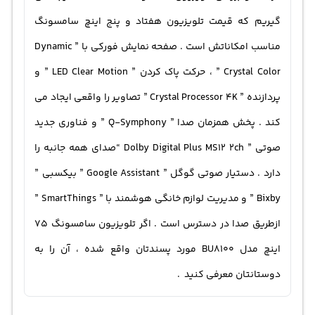
گیریم که قیمت تلویزیون هفتاد و پنج اینچ سامسونگ
مناسب امکاناتش است . صفحه نمایش فورکی با ” Dynamic
Crystal Color ” ، حرکت پاک کردن ” LED Clear Motion ” و
پردازنده ” Crystal Processor 4K ” تصاویر را واقعی ایجاد می
کند . پخش همزمان صدا ” Q-Symphony ” و فناوری جدید
صوتی ” Dolby Digital Plus MS12 2ch “صدای همه جانبه را
دارد . دستیار صوتی گوگل ” Google Assistant ” بیکسبی ”
Bixby ” و مدیریت لوازم خانگی هوشمند با ” SmartThings ”
ازطریق صدا در دسترس است . اگر تلویزیون سامسونگ ۷۵
اینچ مدل BU8100 مورد پسندتان واقع شده ، آن را به
دوستانتان معرفی کنید .