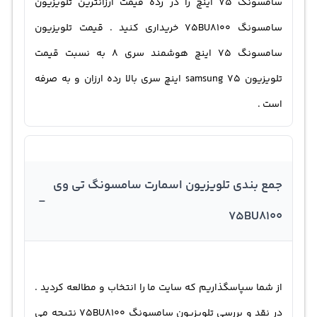
سامسونگ 75 اینچ را در رده قیمت ارزانترین تلویزیون
سامسونگ 75BU8100 خریداری کنید . قيمت تلويزيون
سامسونگ ۷۵ اينچ هوشمند سری 8 به نسبت قیمت
تلویزیون samsung 75 اینچ سری بالا رده ارزان و به صرفه
است .
جمع بندی تلویزیون اسمارت سامسونگ تی وی
-
75BU8100
از شما سپاسگذاریم که سایت ما را انتخاب و مطالعه کردید .
در نقد و بررسی تلویزیون سامسونگ 75BU8100 نتیجه می