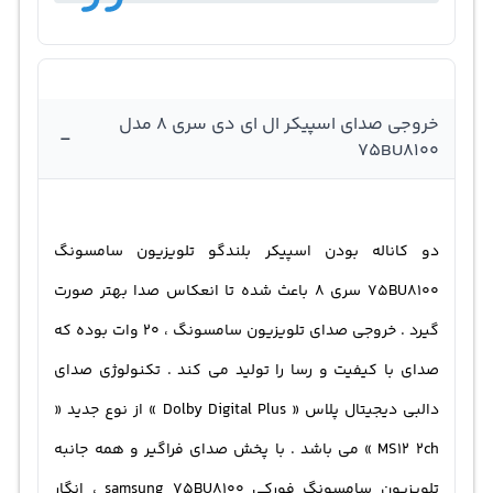
خروجی صدای اسپیکر ال ای دی سری 8 مدل
-
75BU8100
دو کاناله بودن اسپیکر بلندگو تلویزیون سامسونگ
75BU8100 سری 8 باعث شده تا انعکاس صدا بهتر صورت
گیرد . خروجی صدای تلویزیون سامسونگ ، 20 وات بوده که
صدای با کیفیت و رسا را تولید می کند . تکنولوژی صدای
دالبی دیجیتال پلاس « Dolby Digital Plus » از نوع جدید «
MS12 2ch » می باشد . با پخش صدای فراگیر و همه جانبه
تلویزیون سامسونگ فورکی samsung 75BU8100 ، انگار