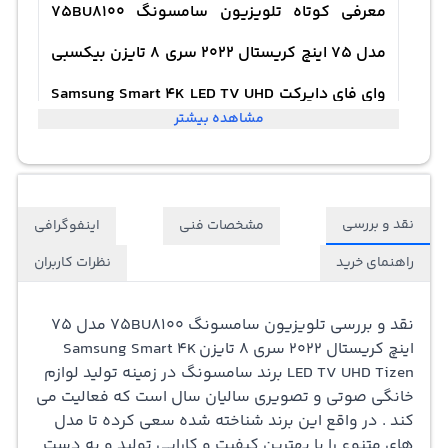
معرفی کوتاه تلویزیون سامسونگ 75BU8100
مدل 75 اینچ کریستال 2022 سری 8 تایزن بیکسبی
وای فای دایرکت Samsung Smart 4K LED TV UHD
مشاهده بیشتر
Tizen Wifi BT5.2 Bixby
این بار برند جديدترين مدل تلويزيون سامسونگ بی یو 8100 «
نقد و بررسی
مشخصات فنی
اینفوگرافی
samsung 75BU8100 » در سال 2022 وارد بازار شده که به لحاظ
راهنمای خرید
نظرات کاربران
کیفیت تصویر با دیگر برندها رقابت می کند . وضوح فورکی
اولترا اچ دی تلویزیون سامسونگ 75BU8100 با رزولوشن
نقد و بررسی تلویزیون سامسونگ 75BU8100 مدل 75
اینچ کریستال 2022 سری 8 تایزن Samsung Smart 4K
3840 × 2160 پیکسل ، نشان دهنده زنده بودن رنگ ها و
LED TV UHD Tizen
برند سامسونگ در زمینه تولید لوازم
جزئیات دقیق‌ تر تصویر می باشد . تلویزیون کریستال
خانگی صوتی و تصویری سالیان سال است که فعالیت می
کند . در واقع این برند شناخته شده سعی کرده تا مدل
سامسونگ 75 اینچ سری 8 با نرخ تجدید 50 هرتز ، شاخص
های متنوع را با بهترین کیفیت و کارایی تولید و به دست