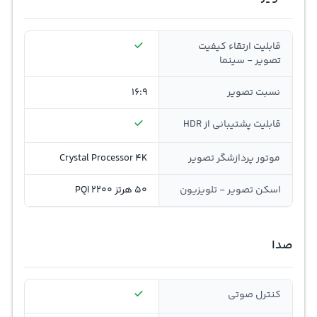
قابلیت ارتقاء کیفیت
تصویر - سینما
نسبت تصویر
16:9
قابلیت پشتیبانی از HDR
موتور پردازشگر تصویر
Crystal Processor 4K
اسکن تصویر - تلویزیون
50 هرتز PQI 2200
صدا
کنترل صوتی