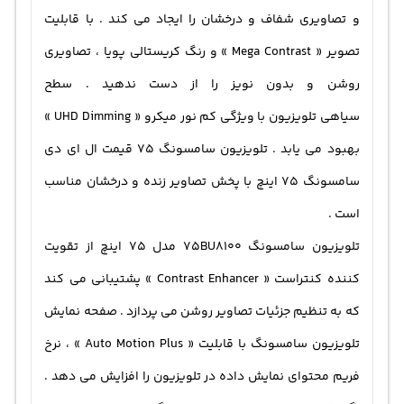
و تصاویری شفاف و درخشان را ایجاد می کند . با قابلیت
تصویر « Mega Contrast » و رنگ کریستالی پویا ، تصاویری
روشن و بدون نویز را از دست ندهید . سطح
سیاهی تلویزیون با ویژگی کم نور میکرو « UHD Dimming »
بهبود می یابد . تلویزیون سامسونگ ۷۵ قیمت ال ای دی
سامسونگ 75 اینچ با پخش تصاویر زنده و درخشان مناسب
است .
تلویزیون سامسونگ 75BU8100 مدل 75 اینچ از تقویت
کننده کنتراست « Contrast Enhancer » پشتیبانی می کند
که به تنظیم جزئیات تصاویر روشن می‌ پردازد . صفحه نمایش
تلویزیون سامسونگ با قابلیت « Auto Motion Plus » ، نرخ
فریم محتوای نمایش داده‌ در تلویزیون را افزایش می دهد .