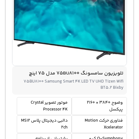
تلویزیون سامسونگ 75BU8100 مدل 75 اینچ
75BU8100 Samsung Smart 4K LED TV UHD Tizen Wifi
BT5.2 Bixby
وضوح 3840 × 2160
موتور تصویر Crystal
پیکسل
Processor 4K
فناوری حرکت Motion
دالبی دیجیتال پلاس MS12
2ch
Xcelerator
Q-Symphony کیو
پشتیبانی از برنامه