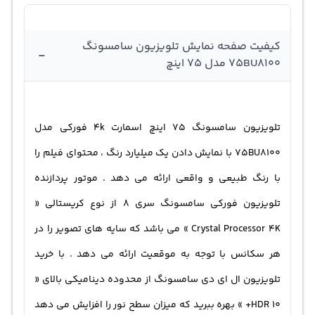
دسترسی به قابلیت های تلویزیون سامسونگ امکانات ویژگی
کیفیت صفحه نمایش تلویزیون سامسونگ
هایی از قبیل : دستیار صوتی بیکسبی « Bixby » و گوگل
-
75BU8100 مدل 75 اینچ
داخلی « Google Assistant Built-in » را فراهم می سازد . با
خرید تلویزیون سامسونگ هوشمند ال ای دی از برنامه «
SmartThings » ، اشتراک فیلم و عکس با « Tap View » و
تلویزیون سامسونگ 75 اینچ اسمارت 4k فورکی مدل
بلوتوث نسخه (BT5.2) بهره ببرید .
75BU8100 با نمایش دادن یک میلیارد رنگ ، محتوای فیلم را
تلویزیون 70 اینچ سامسونگ
با رنگ طبیعی و واقعی ارائه می دهد . موتور پردازنده
تلویزیون فورکی سامسونگ سری 8 از نوع کریستالی «
Crystal Processor 4K » می باشد که سایه های تصویر را در
هر سکانس با توجه به موقعیت ارائه می دهد . با خرید
تلویزیون ال ای دی سامسونگ از محدوده دینامیکی بالای «
HDR 10+ » بهره ببرید که میزان سطح نور را افزایش می دهد