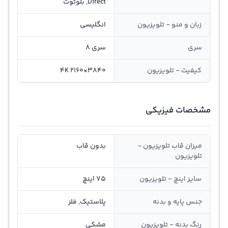
Direct, بلوتوث
زبان و منو - تلویزیون
انگلیسی
سری
سری 8
کیفیت - تلویزیون
3840×2160 4K
مشخصات فیزیکی
میزان قاب تلویزیون -
بدون قاب
تلویزیون
سایز اینچ - تلویزیون
75 اینچ
جنس پایه و بدنه
پلاستیک, فلز
رنگ بدنه - تلویزیون
مشکی