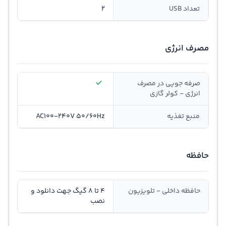
تعداد USB
2
مصرف انرژی
صرفه جویی در مصرف
انرژی - کولر گازی
منبع تغذیه
AC100-240V 50/60Hz
حافظه
حافظه داخلی - تلویزیون
4 تا 8 گیگ جهت دانلود و
نصب