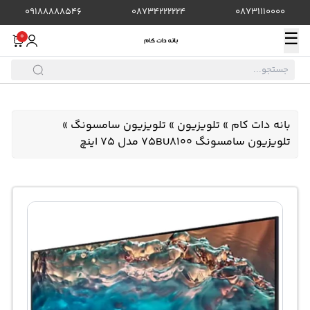
09188888546
08734222224
08731110000
☰
0
بانه دات کام
»
تلویزیون
»
تلویزیون سامسونگ
»
تلویزیون سامسونگ 75BU8100 مدل 75 اینچ