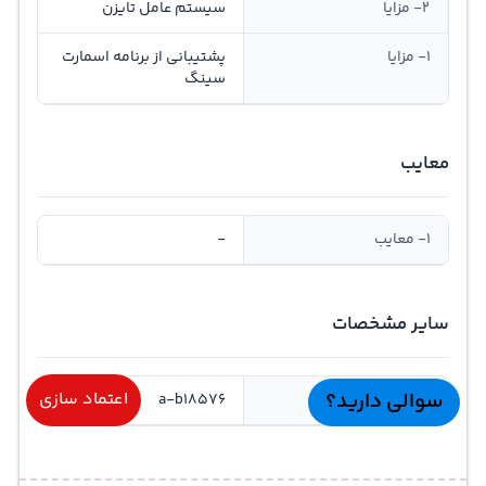
2- مزایا
سیستم عامل تایزن
1- مزایا
پشتیبانی از برنامه اسمارت
سینگ
معایب
1- معایب
-
سایر مشخصات
سوالی دارید؟
اعتماد سازی
ID آپدیت
a-b18576