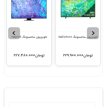
تلویزیون سامسونگ 85CU8000
تلویزیون سامسونگ 65Q80C
تومان
229.900.000
تومان
227.480.000