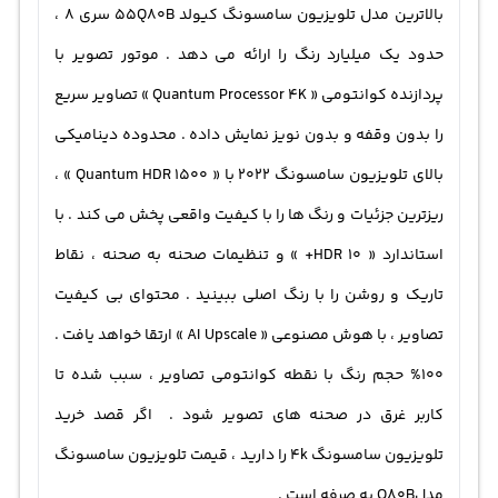
بالاترین مدل تلویزیون سامسونگ کیولد 55Q80B سری 8 ،
فای از فواصل دور را در اختیار کاربر قرار می دهد . اشتراگ
حدود یک میلیارد رنگ را ارائه می دهد . موتور تصویر با
گذاری داده های داخل گوشی به تلویزیون با « Multi View » و
پردازنده کوانتومی « Quantum Processor 4K » تصاویر سریع
« TapView » فوق العاده است . از مشخصات تلویزیون
را بدون وقفه و بدون نویز نمایش داده . محدوده دینامیکی
سامسونگ 55Q80B ، بلوتوث BT5.2 ، گیرنده « DVB-T2CS2 x
بالای تلویزیون سامسونگ 2022 با « Quantum HDR 1500 » ،
2 » ، دستیار صوتی و ... را نام برد .
ریزترین جزئیات و رنگ‌ ها را با کیفیت واقعی پخش می کند . با
استاندارد « HDR 10+ » و تنظیمات صحنه به صحنه ، نقاط
تاریک و روشن را با رنگ اصلی ببینید . محتوای بی کیفیت
تصاویر ، با هوش مصنوعی « AI Upscale » ارتقا خواهد یافت .
100% حجم رنگ با نقطه کوانتومی تصاویر ، سبب شده تا
کاربر غرق در صحنه های تصویر شود . اگر قصد خرید
تلویزیون سامسونگ 4k را دارید ، قیمت تلویزیون سامسونگ
مدلQ80B به صرفه است .