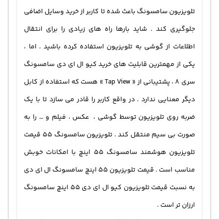
تلویزیون سامسونگ باعث شده تا کاربر از خرید وسایل اضافی
جلوگیری کند . شاید بارها راه های زیادی را برای انتقال
اطلاعات از گوشی به تلویزیون استفاده کرده باشید . اما ،
یکی از مهمترین قابلیت های خرید کیو ال ای دی سامسونگ
سری 8 ، پشتیبانی از « Tap View » هست که استفاده از کابل
دیگر معنایی ندارد . در واقع کاربر را قادر می سازد تا با یک
ضربه روی تلویزیون توسط گوشی ، عکس ، فیلم و … را به
صورت بی سیم منتقل کند . تلویزیون سامسونگ ۵۵ قیمت
تلویزیون هوشمند سامسونگ 55 اینچ با امکانات خوبش
مناسب است . قيمت تلويزيون ۵۵ اينچ سامسونگ ال ای دی
به نسبت قیمت تلویزیون کیو ال ای دی 55 اینچ سامسونگ
ارزان تر است .