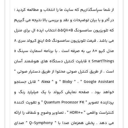
از شما سپاسگذاریم که سایت ما را انتخاب و مطالعه کردید ؛
در آخر و با بیان توضیحات و نقد و بررسی بالا نتیجه می گیریم
که تلویزیون سامسونگ 55Q80B انتخاب ایده ال برای منزل
می باشد . قيمت تلويزيون سامسونگ ۵۵ اينچ کیولد سری 8
مدل کیو 80 بی به صرفه است . با برنامه اسمارت سینگ «
SmartThings » قابلیت کنترل دستگاه های هوشمند آسان
است . از طریق کنترل صوتی محتوا از طریق دستیار صوتی ”
Bixby ” ، ” Google Assistant ” و ” Alexa ” قابل جستجو
خواهد بود . صفحه نمایش کیولد با یک میلیارد رنگ و
پردازنده تصویر ” Quantum Processor 4K ” و تقویت کننده
کنتراست واقعی ” +HDR10 ” ، تصاویر وضوح و شفاف را ارائه
می دهد . پخش همزمان صدا با ” Q-Symphony ” صدای