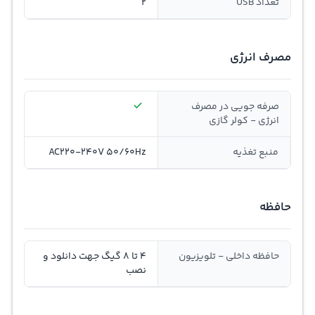
تعداد USB
2
مصرف انرژی
صرفه جویی در مصرف
انرژی - کولر گازی
منبع تغذیه
AC220-240V 50/60Hz
حافظه
حافظه داخلی - تلویزیون
4 تا 8 گیگ جهت دانلود و
نصب