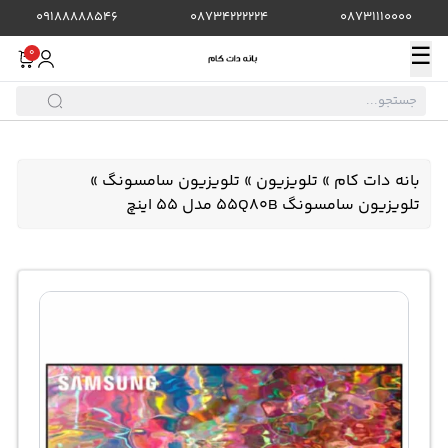
09188888546
08734222224
08731110000
☰
0
بانه دات کام
»
تلویزیون
»
تلویزیون سامسونگ
»
تلویزیون سامسونگ 55Q80B مدل 55 اینچ