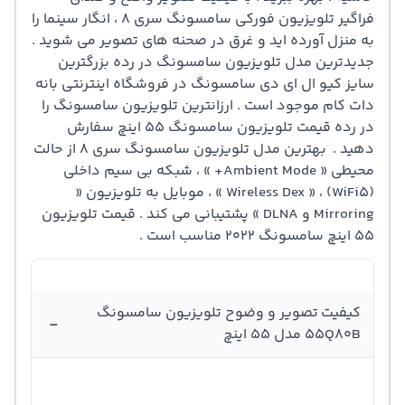
طیف گسترده ای از رنگ ها با تکنولوژِی « HDR10+ » که باعث
فراگیر تلویزیون فورکی سامسونگ سری 8 ، انگار سینما را
به منزل آورده اید و غرق در صحنه های تصویر می شوید .
می شود در هر صحنه از تصویر QLED ، رنگ اصلی دیده شود .
جديدترين مدل تلويزيون سامسونگ در رده بزرگترین
فناوری « Micro Dimming » کیفیت تصویر را بهبود می بخشد .
سایز کیو ال ای دی سامسونگ در فروشگاه اینترنتی بانه
دات کام موجود است . ارزانترین تلویزیون سامسونگ را
قیمت سامسونگ سری 8 در رده قيمت کیو ال اي دي
در رده قیمت تلویزیون سامسونگ ۵۵ اینچ سفارش
سامسونگ با قیمت تی وی سامسونگ ۵۵ اینچ مقرون به
دهید . بهترین مدل تلویزیون سامسونگ سری 8 از حالت
محیطی « Ambient Mode+ » ، شبکه بی سیم داخلی
صرفه است . با انتخاب « Filmmaker Mode » فیلم را با حالت
(WiFi5) ، « Wireless Dex » ، موبایل به تلویزیون «
فیلمسازان و کارگردانان به صورت کاملا واقعی مشاهده کنید .
Mirroring و DLNA » پشتیبانی می کند . قیمت تلویزیون
55 اینچ سامسونگ 2022 مناسب است .
فناوری صوتی دالبی آتموس « Dolby Atmos » و کیوسمفونی
« Q-Symphony » صدای فراگیر و همه جانبه را پخش می کند .
سیستم عامل تایزن در تلویزیون 55Q80B سامسونگ با یک
کیفیت تصویر و وضوح تلویزیون سامسونگ
-
55Q80B مدل 55 اینچ
پلتفرم هوشمند ، دسترسی به برنامه های سرگرم کننده متنوع
را در دسترس می سازد . مدیریت لوازم خانگی با پشتیبانی از
برنامه اسمارت سینگ « SmartThings » از طریق فعالسازی وای