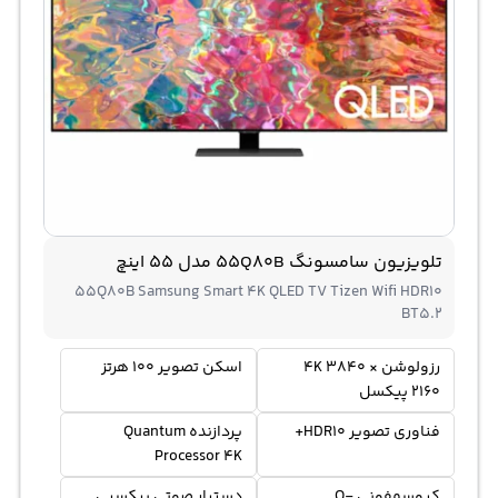
تلویزیون سامسونگ 55Q80B مدل 55 اینچ
55Q80B Samsung Smart 4K QLED TV Tizen Wifi HDR10
BT5.2
رزولوشن 4K 3840 ×
اسکن تصویر 100 هرتز
2160 پیکسل
فناوری تصویر HDR10+
پردازنده Quantum
Processor 4K
کیوسمفونی Q-
دستیار صوتی بیکسبی