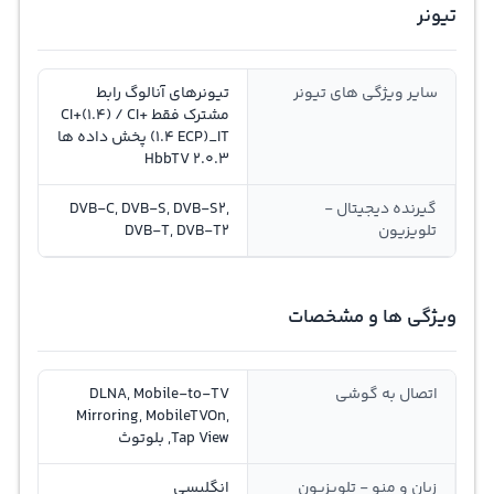
تیونر
سایر ویژگی های تیونر
تیونرهای آنالوگ رابط
مشترک فقط CI+(1.4) / CI+
(1.4 ECP)_IT پخش داده ها
HbbTV 2.0.3
گیرنده دیجیتال -
DVB-C, DVB-S, DVB-S2,
تلویزیون
DVB-T, DVB-T2
ویژگی ها و مشخصات
اتصال به گوشی
DLNA, Mobile-to-TV
Mirroring, MobileTVOn,
Tap View, بلوتوث
زبان و منو - تلویزیون
انگلیسی