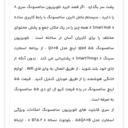
پشت سر بگذارد . اگر قصد خرید تلویزیون سامسونگ سری 8
را دارید ، سیستم عامل تایزن سامسونگ با رابط کاربری ساده
« Smart Hub » همه چیز را در یک مکان جمع و پخش محتوای
مختلف را برای کاربران آسان تر ساخته است . تلویزیون
سامسونگ qled 55 اینچ مدل Q80B ، از برنامه اسمارت
سینگ « SmartThings » پشتیبانی می کند . بدون آنکه از
جای خود بلند شوید ، از طریق اتصال به وای فای Wifi ، لوازم
خانگی هوشمند را از طریق موبایل کنترل کنید . قیمت 55
اینچ سامسونگ در رده قیمت کیو ال ای دی ۵۵ سامسونگ
به صرفه است .
از سری قابلیت های تلویزیون سامسونگ امکانات ویژگی
اسمارت مدل 55Q80B ، بلوتوث نسخه « BT5.2 » ، ارتباط