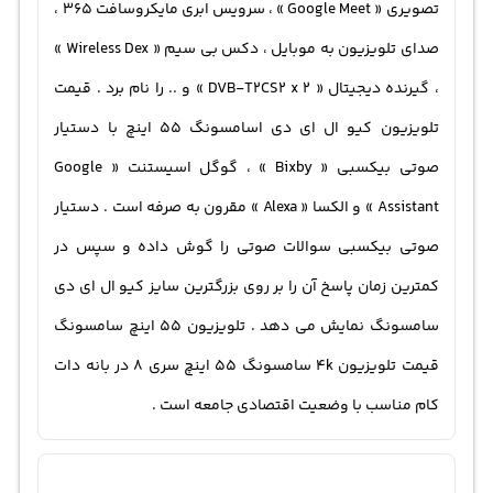
تصویری « Google Meet » ، سرویس ابری مایکروسافت 365 ،
صدای تلویزیون به موبایل ، دکس بی سیم « Wireless Dex »
، گیرنده دیجیتال « DVB-T2CS2 x 2 » و .. را نام برد . قیمت
تلویزیون کیو ال ای دی اسامسونگ ۵۵ اینچ با دستیار
صوتی بیکسبی « Bixby » ، گوگل اسیستنت « Google
Assistant » و الکسا « Alexa » مقرون به صرفه است . دستیار
صوتی بیکسبی سوالات صوتی را گوش داده و سپس در
کمترین زمان پاسخ آن را بر روی بزرگترین سایز کیو ال ای دی
سامسونگ نمایش می دهد . تلویزیون ۵۵ اینچ سامسونگ
قیمت تلویزیون 4k سامسونگ 55 اینچ سری 8 در بانه دات
کام مناسب با وضعیت اقتصادی جامعه است .