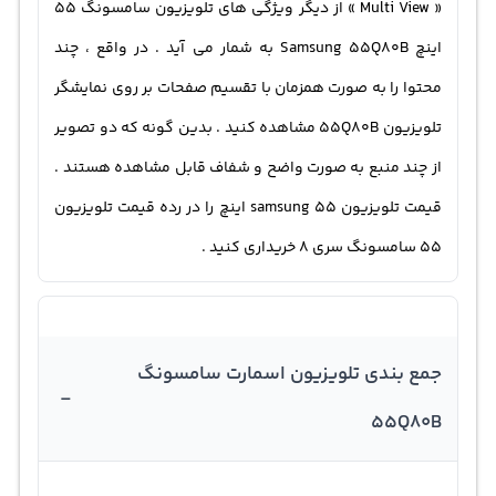
« Multi View » از دیگر ویژگی های تلویزیون سامسونگ 55
اینچ Samsung 55Q80B به شمار می آید . در واقع ، چند
محتوا را به صورت همزمان با تقسیم صفحات بر روی نمایشگر
تلویزیون 55Q80B مشاهده کنید . بدین گونه که دو تصویر
از چند منبع به صورت واضح و شفاف قابل مشاهده هستند .
قیمت تلویزیون samsung 55 اینچ را در رده قیمت تلویزیون
۵۵ سامسونگ سری 8 خریداری کنید .
جمع بندی تلویزیون اسمارت سامسونگ
-
55Q80B