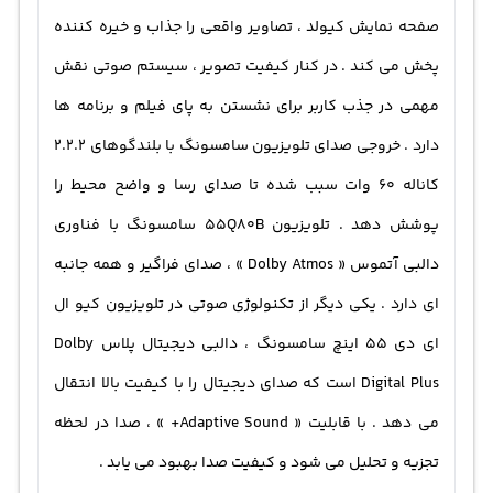
صفحه نمایش کیولد ، تصاویر واقعی را جذاب و خیره کننده
پخش می کند . در کنار کیفیت تصویر ، سیستم صوتی نقش
مهمی در جذب کاربر برای نشستن به پای فیلم و برنامه ها
دارد . خروجی صدای تلویزیون سامسونگ با بلندگوهای 2.2.2
کاناله 60 وات سبب شده تا صدای رسا و واضح محیط را
پوشش دهد . تلویزیون 55Q80B سامسونگ با فناوری
دالبی آتموس « Dolby Atmos » ، صدای فراگیر و همه جانبه
ای دارد . یکی دیگر از تکنولوژی صوتی در تلویزیون کیو ال
ای دی 55 اینچ سامسونگ ، دالبی دیجیتال پلاس Dolby
Digital Plus است که صدای دیجیتال را با کیفیت بالا انتقال
می دهد . با قابلیت « Adaptive Sound+ » ، صدا در لحظه
تجزیه و تحلیل می شود و کیفیت صدا بهبود می یابد .