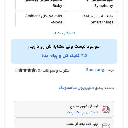
Bixby
Symphony
پشتیبانی از برنامه
حالت محیطی Ambient
Mode+
SmartThings
قابلیت Multi View و Tap
سیستم عامل تایزن Tizen
نمایش بیشتر
View
موجود نیست ولی مشابه‌اش رو داریم
بلوتوث BT5.2
گیرنده دیجیتال DVB-
👈 کلیک کن و پیام بده
T2CS2 x 2
Samsung
برند:
نظرات و سوالات (1) :
1
امتیازدهی
4.00
از 5
در
دسته بندی :
تلویزیون سامسونگ
امتیازدهی
مشتری
ارسال فوق سریع
تیپاکس؛ پست؛ پیک
پرداخت بعد از تست