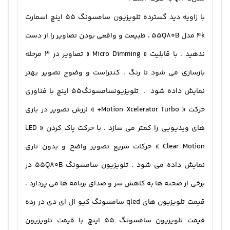
با زاویه دید گسترده تلویزیون سامسونگ 55 اینچ اسمارت
4k مدل 55Q80B ، طبیعت و واقعی بودن تصاویر را از دست
ندهید . با قابلیت « Micro Dimming » تصاویر در 3 مرحله
بازسازی می شود تا رنگ ، کنتراست و وضوح تصویر بهتر
نمایش داده شود . تلویزیونسامسونگ55 اینچ با فناوری
حرکت « Motion Xcelerator Turbo+ » لرزش تصویر در بازی
های ویدیویی را کمتر می سازد . با حرکت پاک کردن « LED
Clear Motion » حرکات سریع تصویر واضح و بدون تاری
نمایش داده می شود . تلویزیون سامسونگ 55Q80B در
برخی از صحنه ها به کاهش سر و صدای برنامه ها می پردازد .
قیمت تلویزیون های qled سامسونگ کیو ال ای دی در رده
قیمت تلویزیون سامسونگ 55 اینچ با قیمت تلویزیون