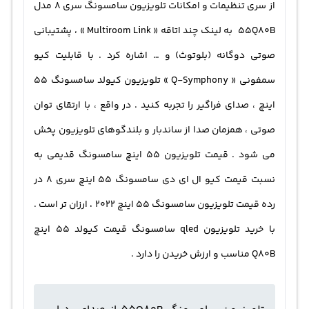
از سری تنظیمات و امکانات تلویزیون سامسونگ سری 8 مدل
55Q80B به لینک چند اتاقه « Multiroom Link » ، پشتیبانی
صوتی دوگانه (بلوتوث) و … اشاره کرد . با قابلیت کیو
سمفونی « Q-Symphony » تلویزیون کیولد سامسونگ 55
اینچ ، صدای فراگیر را تجربه کنید . در واقع ، با ارتقای توان
صوتی ، همزمان صدا از ساندبار و بلندگوهای تلویزیون پخش
می شود . قیمت تلویزیون 55 اینچ سامسونگ قدیمی به
نسبت قیمت کیو ال ای دی سامسونگ 55 اینچ سری 8 در
رده قیمت تلویزیون سامسونگ 55 اینچ 2022 ، ارزان تر است .
با خرید تلویزیون qled سامسونگ قیمت کیولد 55 اینچ
Q80B مناسب و ارزش خریدن را دارد .