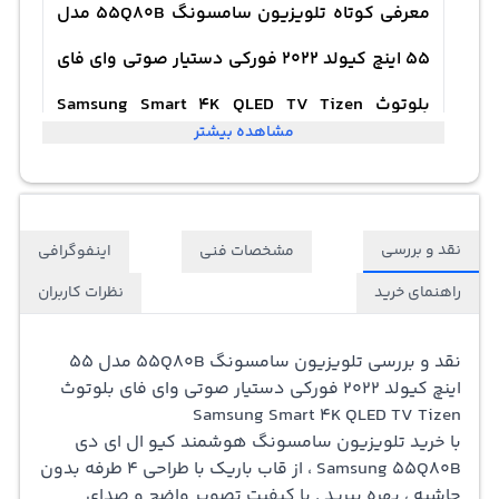
معرفی کوتاه تلویزیون سامسونگ 55Q80B مدل
55 اینچ کیولد 2022 فورکی دستیار صوتی وای فای
بلوتوث Samsung Smart 4K QLED TV Tizen
مشاهده بیشتر
Wifi HDR10 BT5.2
تلویزیون سری ۸ سامسونگ 55 اینچ فورکی مدل « Samsung
نقد و بررسی
مشخصات فنی
اینفوگرافی
55Q80B » ساخت قطعات کره و مونتاژ مصر سال 2022 است . با
راهنمای خرید
نظرات کاربران
خرید تلویزیون کیو ال ای دی سامسونگ تصاویر را با رزولوشن
3840 × 2160 پیکسل مشاهده کنید . نرخ بازسازی تصویر 100
نقد و بررسی تلویزیون سامسونگ 55Q80B مدل 55
اینچ کیولد 2022 فورکی دستیار صوتی وای فای بلوتوث
هرتز و شاخص کیفیت تصویر 3800PQI است که تصاویر را فوق
Samsung Smart 4K QLED TV Tizen
العاده ایده ال نمایش می دهد . موتور پردازشگر « Quantum
با خرید تلویزیون سامسونگ هوشمند کیو ال ای دی
Samsung 55Q80B ، از قاب باریک با طراحی 4 طرفه بدون
Processor 4K » تصاویر سریع را با کیفیت بالا ارائه می دهد .
حاشیه ، بهره ببرید . با کیفیت تصویر واضح و صدای