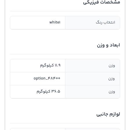
مشخصات فیزیکی
انتخاب رنگ
white1
ابعاد و وزن
وزن
11.9 کیلوگرم
وزن
option_48400
وزن
36.5 کیلوگرم
لوازم جانبی