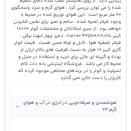
زیبایی دارد . از روی نمایشگر نصب شده دمای تنظیم
شده را می توان بررسی کرد ، هوای گرم و سرد پاسخگوی
وظیفه‌ی آن تصفیه هوا و حذف ذرات آلاینده موجود در هوا را
60 متر مربع است ، این هوای توزیع شده در محیط با
دارد. این ویژگی می‌تواند به بهبود کیفیت هوای داخلی کمک
وجود فیلتر تعبیه شده ، سالم و تمیز برای نفس کشیدن
خواهد بود . از سری امکاناتان و مشخصات کولر 18000
کند و برای افرادی که به دلیل آلرژی یا حساسیت به آلودگی‌ها
کریر Carrier 42QHA018VSL ، دمپر چهار جهت برقی ،
مشکل دارند، مفید باشد. در کل، کولر گازی کریر ایکس اکو
فیلتر تصفیه هوا ، کابل و
لوله مسی
هست .
قیمت کولر
گازی
کریر 18 هزار به نسبت ظرفیت های بالاتر ارزان تر
18000 اینورتر 42QHA018VSL T3 پنل دیواری سرد و گرم تک
بوده و گزینه ای عالی برای خرید و استفاده در منزل و
فاز فیلتردار 38QHA018VSL Carrier 18000BTU R410A Inverter
محیط کار می باشد . فروشگاه اینترنتی بانه دات کام
اسپلیت و کولر را در برندهای مختلفی موجود کرده که
X-Eco، یک انتخاب مناسب برای سرمایش و گرمایش فضاهای
کاربران را دست خالی نمی گذارد .
کوچک و متوسط با امکانات پیشرفته و محیط زیستی است. با
تکنولوژی اینورتر، این کولر گازی باعث کاهش مصرف انرژی و
هوشمندی و صرفه‌جویی در انرژی در آب و هوای
هزینه‌های انرژی می‌شود و با فیلتردار بودن، کیفیت هوای
-
گرم T3
داخلی را نیز بهبود می‌بخشد.