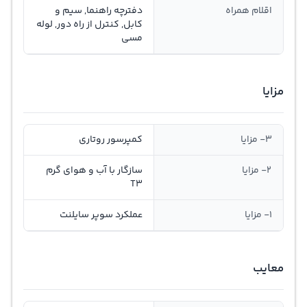
اقلام همراه
دفترچه راهنما, سیم و
کابل, کنترل از راه دور, لوله
مسی
مزایا
3- مزایا
کمپرسور روتاری
2- مزایا
سازگار با آب و هوای گرم
T3
1- مزایا
عملکرد سوپر سایلنت
معایب