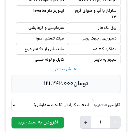
ظرفیت کولر 18000BTU
گاز کم مصرف R410A
سازگار با آب و هوای گرم
اینورتر دار Inverter
T3
برق تک فاز
سرمایشی و گرمایشی
دمپر چهار جهت برقی
فیلتر تصفیه هوا
عملکرد کم صدا
پشتیبانی از 60 متر مربع
مجهز به تایمر
کابل و لوله مسی
نمایش بیشتر
تومان
121.242.000
گارانتی
(اختیاری)
+
−
افزودن به سبد خرید
Quantity