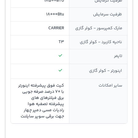
ظرفيت گرمايش
18500BTU
ظرفيت سرمايش
18000Btu
مارک کمپرسور - کولر گازی
CARRIER
ناحیه کاربرد - کولر گازی
T3
تایمر
اینورتر - کولر گازی
سایر امکانات
کیت فوق پیشرفته اینورتر
با 70 درصد صرفه جویی
برق فیلترهای های
پیشرفته تصفیه هوا
رادیات مسی دمپر چهار
جهت برقی سوپر سایلنت