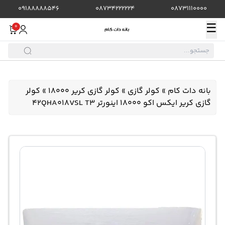
09188888546
08734222224
08731110000
☰
0
بانه دات کام
»
کولر گازی
»
کولر گازی کریر 18000
»
کولر
گازی کریر ایکس اکو 18000 اینورتر 42QHA018VSL T3