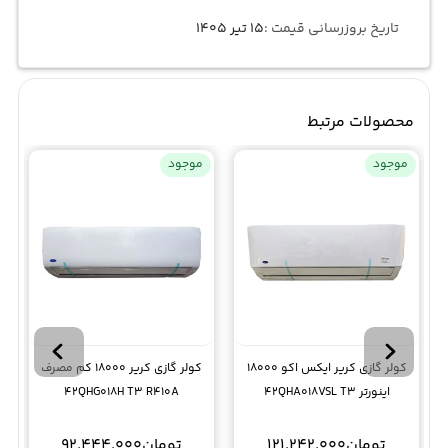
تاریخ بروزرسانی قیمت :
۱۵ تیر ۱۴۰۵
محصولات مرتبط
موجود
موجود
کولر گازی کریر ایکس اکو 18000
کولر گازی کریر 18000 کم مصرف
اینورتر 42QHA018VSL T3
42QHG018H T3 R410A
تومان
121.242.000
تومان
92.444.000