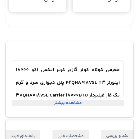
معرفی کوتاه کولر گازی کریر ایکس اکو 18000
اینورتر 42QHA018VSL T3 پنل دیواری سرد و گرم
تک فاز فیلتردار 38QHA018VSL Carrier 18000BTU
مشاهده بیشتر
R410A Inverter X-Eco
کولر گازی کریر ایکس اکو 18000 اینورتر 42QHA018VSL T3 پنل
نقد و بررسی
مشخصات فنی
راهنمای خرید