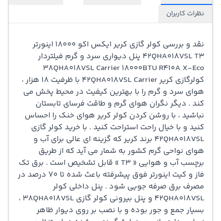
دیواری سرد و گرم تک فاز فیلتردار 38QHA018VSL Carrier
نظرات کاربران
18000BTU R410A Inverter X-Eco، یک کولر گازی پنل دیواری
با قابلیت‌های سرد و گرم بوده و از تکنولوژی اینورتر برخوردار
نقد و بررسی
کولر گازی کریر
ایکس اکو 18000 اینورتر
42QHA018VSL T3 پنل دیواری سرد و گرم فیلتردار
است. این مدل از کولر گازی از نوع تک فاز و با قدرت 18000BTU
38QHA018VSL Carrier 18000BTU R410A X-Eco
(British Thermal Unit) می‌باشد که برای فضاهای کوچک و
کولرگازی کریر 42QHA018VSL Carrier با ظرفیت 18 هزار ،
هوای سرد و گرم را با بهترین کیفیت در محیط پخش می
متوسط مناسب است. این مدل از کولر گازی از گاز R410A
کند . دیگر نگران هوای گرم و طاقت فرسای تابستان
استفاده می‌کند که از نظر زیست محیطی مقرون به صرفه است
نباشید ، با روشن کردن کولر کریر هوای خنک را احساس
کنید و با خیال راحت استراحت کنید . با
خرید کولر گازی
و مجاز به استفاده در تمام فصول سال می‌باشد. تکنولوژی
42QHA018VSL برند کریر که گزینه ای عالی برای آب و
اینورتر به این دستگاه امکان کارکرد بهینه را می‌دهد، به این
هوای نواحی گرم کشور به شمار می آید که از طریق
برچسب آب و هوایی « T3 » قابل تشخیص است . برق تک
صورت که توان مصرفی آن به اندازه‌ی لازم تنظیم می‌شود و
فاز و کیت اینورتر فوق پیشرفته باعث شده تا 70 درصد در
انرژی به طور پویا مدیریت می‌شود. این ویژگی باعث کاهش
مصرف برق صرفه جویی شود . پنل داخلی کولر
42QHA018VSL و پنل بیرونی
کولر گازی
38QHA018VSL ،
مصرف انرژی و در نتیجه صرفه‌جویی در هزینه‌های انرژی
بسیار جمع و جور بوده و با نصب بر روی دیوار ظاهر
می‌شود. این کولر گازی از فیلتر داخلی نیز بهره‌مند است که