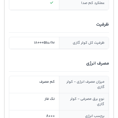
عملکرد کم صدا
ظرفیت
ظرفیت کل کولر گازی
18000Btu/hr
مصرف انرژی
میزان مصرف انرژی - کولر
کم مصرف
گازی
نوع برق مصرفی - کولر
تک فاز
گازی
برچسب انرژی
+++A