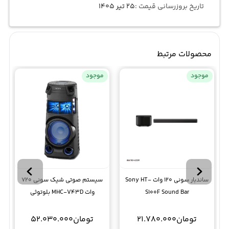
تاریخ بروزرسانی قیمت :
۲۵ تیر ۱۴۰۵
محصولات مرتبط
موجود
موجود
ساندبار سونی 120 وات Sony HT-
سیستم صوتی شیک سونی 720
S100F Sound Bar
وات MHC-V43D بلوتوثی
تومان
21.780.000
تومان
52.030.000