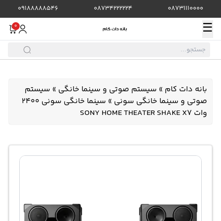
09188888546
08734222224
08731110000
☰
0
بانه دات کام
»
سیستم صوتی و سینما خانگی
»
سیستم
صوتی و سینما خانگی سونی
»
سینما خانگی سونی 2400
وات SONY HOME THEATER SHAKE X7