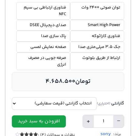
توان صوتی 2400 وات
فناوری ارتباطی بی سیم
NFC
Smart High Power
صدای دیجیتال DSEE
فناوری کارائوکه
پاک سازی صدا
جک 3.5 میلی‌متری صدا
صفحه نمایش لمسی
ارتباط از طریق بلوتوث
صرفه جویی در مصرف
انرژی
تومان
4.658.500
گارانتی
(اختیاری)
+
−
افزودن به سبد خرید
Quantity
sony
برند:
نظرات و سوالات (4) :