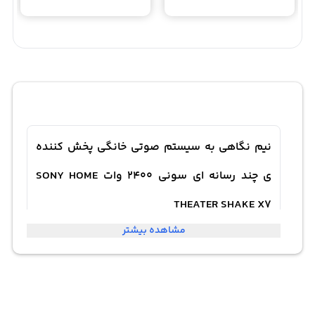
نیم نگاهی به سیستم صوتی خانگی پخش کننده
ی چند رسانه ای سونی 2400 وات SONY HOME
THEATER SHAKE X7
مشاهده بیشتر
شاهکاری فوق العاده از سینما خانگی سونی مدل شیک ایکس
7 « SHAKE X7 » از این برند خوش‌نام و خوش‌آوازه است که با
توان صوتی 2400 وات صدا را تولید می کند و آن را در اختیارتان