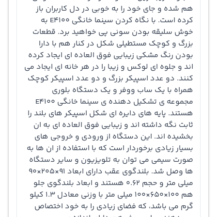
فای داخلی امکان اتصال به اینترنت را فراهم کرده که با
هم شده و جای خود را به خوبی در دل کاربران باز
کرده است. با نگاه کردن سینما خانگی E4100 به
استفاده از ان می توان در صفحات وب به گشت و گذار بپردازید
خوش سلیقه بودن سونی پی خواهید برد. قطعات
و داده هایتان را با افراد دیگر به اشتراک بگذارید. سینما خانگی
بزرگ و کوچک مستطیلی شکل در کنار هم با دارا
بودن رنگ مشکی زیبایی فوق العاده ای ایجاد کرده
E4100 با مجهز بودن به پورت USB این امکان را به شما می
اند و جلوه ای لوکس و زیبا را در هر خانه ای ایجاد می
دهد که تصاویر مورد علاقه تان را روی فلش مموری یا هارد
کنند. دو عدد اسپیکر بزرگ و دو عدد اسپیکر کوچک
همراه با یک ساب ووفر و یک دستگاه بلوری
اکسرنال ضبط کنید و هر موقع که دوست داشتید ان را ببینید.
مجموعه ی تشکیل دهنده ی سینما خانگی E4100
برای اتصال این دستگاه به تلویزیون یک عدد پورت HDMI و یک
هستند. پایه های دایره ای شکل اسپیکر های بلند را
ثابت نگه داشته اند و زیبایی فوق العاده ای به ان
خروجی اپتیکال طراحی شده است. با این سینما خانگی 5.1
بخشیده اند. این دستگاه از ورودی و خروجی های
کاناله موسیقی های مورد علاقه تان را با صدایی باورنکردنی
بسیار زیادی برخوردار است که با استفاده از ان ها به
صورت سیمی می توان به تلویزیون و سایر دستگاه
گوش دهید و به اوج هیجان دست یابید. سونی در سینما
ها وصل شد. بلندگوی عقب دارای ابعاد 91×205×90
خانگی E4100 فناوری دالبی دیجتال « Dolby Digital» را قرار
میلی متر و حجم 0.62 هستند و ابعاد بلندگوی جلو
هم 100×650×100 میلی متر با وزنی معادل 1.3 کیلو
داده که صدا را از هم جدا می نماید و کمک می کند که خیلی
گرم می باشد، که فضای زیادی را به خود اختصاص
واضح و دقیق تر صدا را بشنوید. این مدل با داشتن رنگ نقره