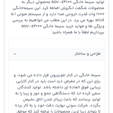
تولید
سینما خانگی
BDV-E4100 محصولی دیگر به
دستگاه با برند های زیادی مواجه می شوید که انتخاب را سخت
محصولات شگفت انگیزش اضافه کرد. این سینماخانگی
1000 وات قدرت خروجی صدا دارد و از
سیستم صوتی
5.1
تر می کنند. یکی از بهترین تولید کنندگان این محصول شرکت
کاناله بهره می برد. در این مطلب می خواهیم به بررسی
سونی می باشد که با تولید زیباترین و با کیفیت ترین
ویژگی ها و فواید خرید سینما خانگی BDV-E4100
بپردازیم لطفاً با ما همراه باشید
محصولات در صدر جدول قرار گرفته است. یکی از شگفت انگیز
ترین سینما خانگی های سونی مدل BDV-E4100 می باشد که با
کیفیت فوق العاده اش در دنیای تکنولوژی فرمان روایی می
-
طراحی و ساختار
کند. با توان خروجی 1000 واتی این دستگاه در هنگام نگاه
کردن فیلم و سریال غرق ان ها خواهید شد. با بهره گیری از
سینما خانگی در کنار تلویزیون قرار داده می شود، و
قابلیت بلوری تصاویر را با کیفیت فول اچ دی FULL HD مشاهده
برای این که در معرض دید است باید در کنار کارایی
زیبایی فوق العاده ای داشته باشد. تولید کنندگان
کنید. از طریق NFC یا بلوتوث می توانید به گوشی و تبلت
سعی کرده اند که دستگاهی جمع و جور و زیبا را به
متصل شوید و فیلم و عکس های ذخیره شده ی روی موبایلتان
تولید برسانند که باعث زیباتر شدن اتاق نشیمن
بگردد. شرکت سونی نهایت دقت خود را به کار برده
را با صدای بسیار بلند ببینید. این سینما خانگی از طریق وای
تا بتواند زیبا ترین محصولات را عرضه کند که موفق