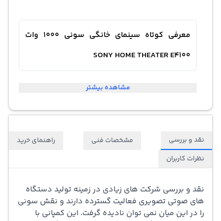
معرفی کوتاه سینمای خانگی سونی 1000 وات
SONY HOME THEATER E4100
مشاهده بیشتر
سینما خانگی جدید ترین سیستم صوتی و تصویری می باشد
که به تازگی در بین مردم رواج پیدا کرده و تاثیر به سزایی روی
زندگی ان ها گذاشته است. این دستگاه برای ایجاد سینمایی
نقد و بررسی
مشخصات فنی
راهنمای خرید
کوچک در خانه ایجاد شده که شوق و هیجان بسیار زیادی را
نظرات کاربران
ایجاد می کند. دیدن فیلم و سریال با صدای بسیار بلند تجربه ی
حضور در سینما را به شما می بخشد. با داشتن سینما خانگی
نقد و بررسی
شرکت های زیادی در زمینه تولید دستگاه
می توانید بهترین لحظات را با نگاه کردن سریال و انجام دادن
های صوتی تصویری فعالیت گسترده دارند و نقش سونی
را در این میان نمی توان نادیده گرفت. این کمپانی با
بازی در کنار خانواده تان سپری کنید. در هنگام خرید این