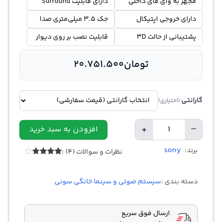
مجهز به وای فای داخلی
دارای قابلیت Surround
دارای خروجی اپتیکال
جک 3.5 میلی‌متری صدا
پشتیبانی از حالت 3D
قابلیت نصب بر روی دیوار
تومان
20.751.500
گارانتی
(اختیاری)
+
−
افزودن به سبد خرید
Quantity
sony
برند:
نظرات و سوالات (4) :
Rated
4
4.00
out
of 5
دسته بندی :
سیستم صوتی و سینما خانگی سونی
based
on
customer
ratings
ارسال فوق سریع