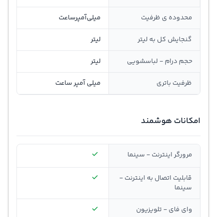
محدوده ی ظرفیت
ميلي‌آمپر‌ساعت
گنجايش کل به ليتر
لیتر
حجم درام - لباسشویی
لیتر
ظرفیت باتری
میلی آمپر ساعت
امکانات هوشمند
مرورگر اینترنت - سینما
قابلیت اتصال به اینترنت -
سینما
وای فای - تلویزیون