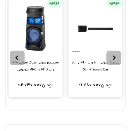
موجود
موجود
ساندبار سونی 120 وات Sony HT-
سیستم صوتی شیک سونی 720
S100F Sound Bar
وات MHC-V43D بلوتوثی
تومان
21.780.000
تومان
52.030.000