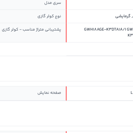
سری مدل
 گرمایشی
نوع کولر گازی
GWH18AGE-K3DTA1A/I GW
پشتیبانی متراژ مناسب - کولر گازی
K3
صفحه نمایش