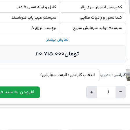
کمپرسور اینورتر سری پلار
کابل و لوله مسی 5 متر
کندانسور و رادیات طلایی
سیستم عیب یاب هوشمند
سیستم تولید سرمایش سریع
برچسب انرژی A
نمایش بیشتر
تومان
110.715.000
گارانتی
(اختیاری)
+
−
افزودن به سبد خر
Quantity