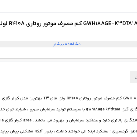
مشاهده بیشتر
ن
بهترین
مدل کولر گازی 
GWH18AGE K3DTA1A » ساخت کشور چین است . این مدل کولرگازی گری gwh18age k3dta1a با
ه که در دمای 55 درجه سانتی گراد مناطق گرمسیری ؛ عملکرد ایده الی خواهد داشت ، بدون آنکه مش