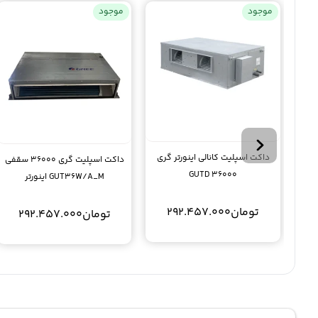
موجود
موجود
داکت اسپلیت کانالی اینورتر گری
داکت اسپلیت گری 36000 سقفی
GUTD 36000
GUT36W/A_M اینورتر
تومان
292.457.000
تومان
292.457.000