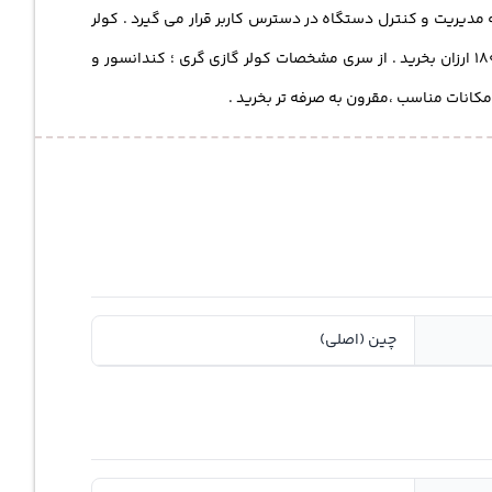
 مدیریت و کنترل دستگاه در دسترس کاربر قرار می گیرد .
کولر
سری پلار با برچسب انرژی A ، هزینه های آخر ماه را به حداقل می رساند . قیمت کولرگازی گری را با قیمت کولر گازی گری 18000 ارزان بخرید . از سری مشخصات کولر گازی گری ؛ کندانسور و
چین (اصلی)