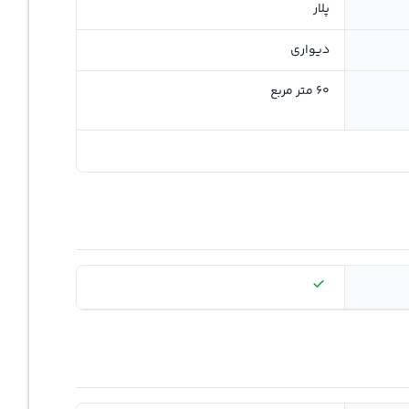
پلار
دیواری
60 متر مربع