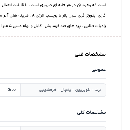
است که وجود آن در هر خانه ای ضروری است . با قابلیت اتصال به وای فای « Wifi » و سیس
گازی اینورتر گری
رادیات طلایی ، پره های ضد فرسایش ، کابل و
لوله مسی
5 متر است . اگر قصد خرید کولر گازی گری را دارید ، کولرگازی gwh18age k3dta1a را با امکانات مناسب ،مقرون به صرفه تر بخرید .
مشخصات فنی
عمومی
برند - تلویزیون - یخچال - ظرفشویی
Gree
مشخصات کلی