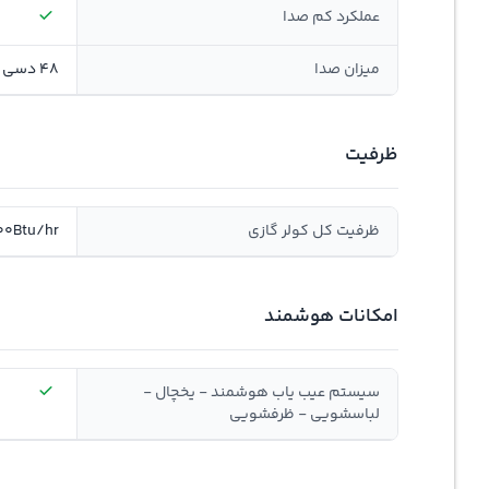
عملکرد کم صدا
میزان صدا
48 دسی بل
ظرفیت
ظرفیت کل کولر گازی
00Btu/hr
امکانات هوشمند
سیستم عیب یاب هوشمند - یخچال -
لباسشویی - ظرفشویی