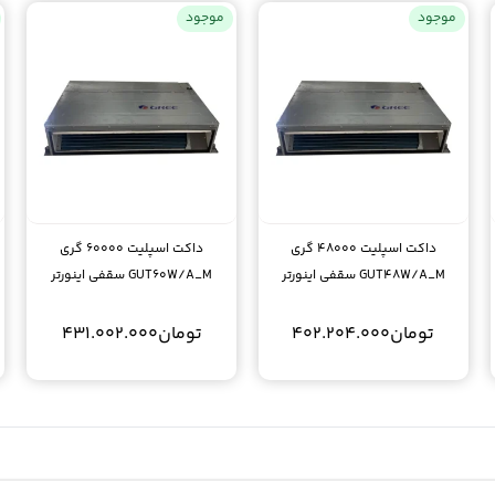
موجود
موجود
داکت اسپلیت 48000 گری
داکت اسپلیت 60000 گری
GUT48W/A_M سقفی اینورتر
GUT60W/A_M سقفی اینورتر
تومان
402.204.000
تومان
431.002.000