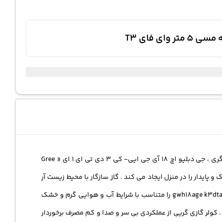
گری
، جی دبلیو اچ 18 آی جی ایی- کی 3 دی تی ای 1 ای « Gree
 سیستم تولید سرمایش سریع ، شرایط جوی خنک و پایدار را در منزل ایجاد می کند . گاز سازگار با محیط زیست آر
410 « R410A » از قطعاتی ساخته شده که در برابر سرما و گرما ماندگاری بالاتری دارد و عملکرد سرمایش را بهبود می بخشد . gree کولر گازی gwh18age k3dta1a را متناسب با شرایط آب و هوایی گرم و خشک
کلی پیش بیاید . کولر گازی گریی از عملکردی بی سر و صدا و کم مصرف برخوردار