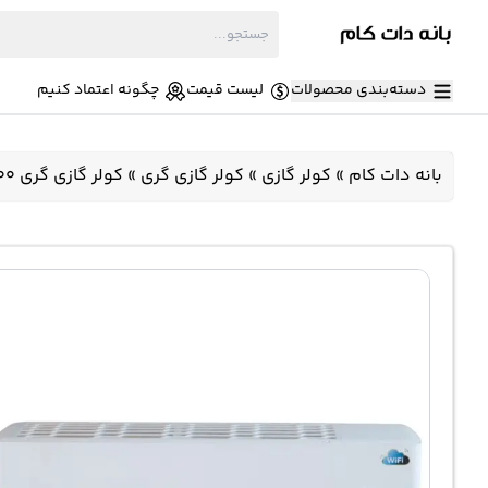
دسته‌بندی محصولات
لیست قیمت
چگونه اعتماد کنیم
بانه دات کام
»
کولر گازی
»
کولر گازی گری
»
کولر گازی گری 18000 اینورتر پلار GWH18AGE-K3DTA1A/I