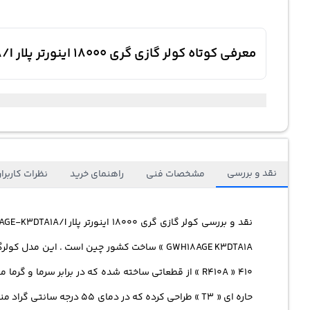
معرفی کوتاه کولر گازی گری 18000 اینورتر پلار GWH18AGE-K3DTA1A/I کم مصرف موتور روتاری R410A لوله مسی 5 متر وای فای T3
نقد و بررسی
مشخصات فنی
راهنمای خرید
نظرات کاربرا
نقد و بررسی
کولر گازی گری
18000 اینورتر پلار GWH18AGE-K3DTA1A/I کم مصرف موتور روتاری R410A وای فای T3
حاره ای « T3 » طراحی کرد