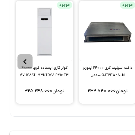
موجود
موجود
موجو
داکت اسپلیت گری 24000 اینورتر
کولر گازی ایستاده گری 48000
GUT24W/A_M سقفی
GVH48AT-M3NTD4A R410 T3
تومان
234.740.000
تومان
325.248.000