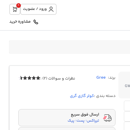
0
ورود / عضویت
مشاوره خرید
Gree
برند:
نظرات و سوالات (2) :
Rated
4.50
2
GW
out of 5
based on
دسته بندی :
کولر گازی گری
customer
ratings
ارسال فوق سریع
تیپاکس؛ پست؛ پیک