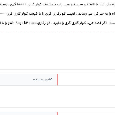
تم عیب یاب هوشمند
کولر گازی 18000
گری ، زمینه
کشور سازنده