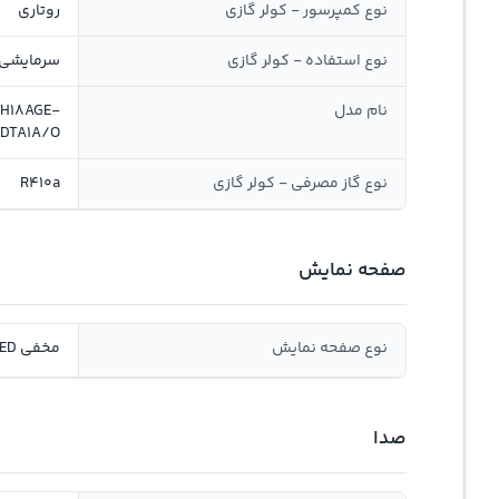
نوع کمپرسور - کولر گازی
روتاری
نوع استفاده - کولر گازی
سرمایشی,
نام مدل
H18AGE-
DTA1A/O
نوع گاز مصرفی - کولر گازی
R410a
صفحه نمایش
نوع صفحه نمایش
مخفی LED
صدا